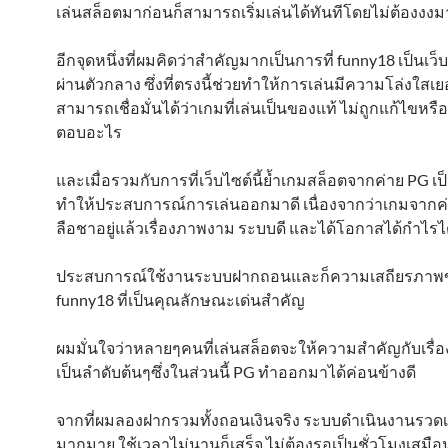
เล่นสล็อตมาก่อนก็สามารถเริ่มเล่นได้ทันทีโดยไม่ต้องงง
อีกจุดหนึ่งที่ผมคิดว่าสำคัญมากเป็นการที่ funny18 เป็นเว็
ผ่านตัวกลาง ซึ่งที่ตรงนี้ช่วยทำให้การเล่นมีความโล่งใสเย
สามารถเชื่อมั่นได้ว่าเกมที่เล่นเป็นของแท้ ไม่ถูกแก้ไขห
ตอบอะไร
และเมื่อรวมกับการที่เว็บไซต์นี้ย้ำเกมสล็อตจากค่าย PG เป็น
ทำให้ประสบการณ์การเล่นออกมาดี เนื่องจากว่าเกมจากค่ายน
ลือชาอยู่แล้วเรื่องภาพงาม ระบบดี และได้โอกาสได้กำไรได
ประสบการณ์ใช้งานระบบฝากถอนและก็ความเสถียรภาพข
funny18 ที่เป็นคุณลักษณะเด่นสำคัญ
ผมมั่นใจว่าหลายๆคนที่เล่นสล็อตจะให้ความสำคัญกับเรื่อ
เป็นลำดับต้นๆซึ่งในส่วนนี้ PG ทำออกมาได้ค่อนข้างดี
จากที่ผมลองฝากรวมทั้งถอนเงินจริง ระบบดำเนินงานรวดเ
มากมาย ใช้เวลาไม่นานก็เสร็จ ไม่ต้องรอเป็นชั่วโมงเสมื