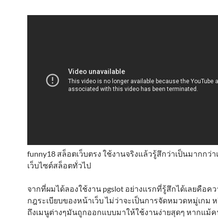
funny18 สล็อตเว็บตรง ใช้งานจริงแล้วรู้สึกว่าเป็นมากกว่า
เว็บไซต์สล็อตทั่วไป
จากที่ผมได้ลองใช้งาน pgslot อย่างแรกที่รู้สึกได้เลยคือ
กฎระเบียบของหน้าเว็บ ไม่ว่าจะเป็นการจัดหมวดหมู่เกม ห
ถึงเมนูต่างๆมันถูกออกแบบมาให้ใช้งานง่ายสุดๆ หากแม้คน