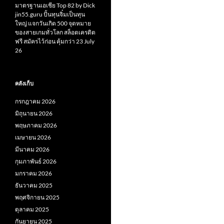
มาตรฐานเอเชีย Top 82 by Dick
jin55.guru ปั้นทุนจิ๋มเป็นทุน
ใหญ่ แจกวันเกิด 500 จุดหมาย
ของสายเกมทั่วโลก สล็อตเครดิต
ฟรี สมัครไว้ก่อน คุ้มกว่า 23 July
26
คลังเก็บ
กรกฎาคม 2026
มิถุนายน 2026
พฤษภาคม 2026
เมษายน 2026
มีนาคม 2026
กุมภาพันธ์ 2026
มกราคม 2026
ธันวาคม 2025
พฤศจิกายน 2025
ตุลาคม 2025
กันยายน 2025