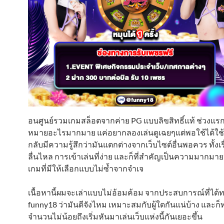
อนศูนย์รวมเกมสล็อตจากค่าย PG แบบลิขสิทธิ์แท้ ช่วงแรก
หมายอะไรมากมาย แค่อยากลองเล่นดูเฉยๆแต่พอใช้ได้ใช้
กลับมีความรู้สึกว่ามันแตกต่างจากเว็บไซต์อื่นพอควร ทั้งเร
ลื่นไหล การเข้าเล่นที่ง่าย และก็ที่สำคัญเป็นความมากม
เกมที่มีให้เลือกแบบไม่ซ้ำจากจำเจ
เนื้อหานี้ผมจะเล่าแบบไม่อ้อมค้อม จากประสบการณ์ที่ได้
funny18 ว่ามันดีจังไหม เหมาะสมกับผู้ใดกันแน่บ้าง และ
จำนวนไม่น้อยถึงเริ่มหันมาเล่นเว็บแห่งนี้กันเยอะขึ้น