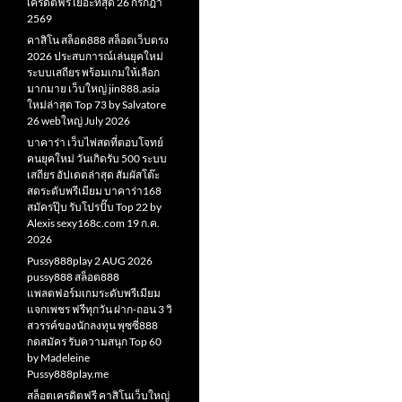
เครดิตฟรี เยอะที่สุด 26 กรกฎา
2569
คาสิโน สล็อต888 สล็อตเว็บตรง
2026 ประสบการณ์เล่นยุคใหม่
ระบบเสถียร พร้อมเกมให้เลือก
มากมาย เว็บใหญ่ jin888.asia
ใหม่ล่าสุด Top 73 by Salvatore
26 webใหญ่ July 2026
บาคาร่า เว็บไพ่สดที่ตอบโจทย์
คนยุคใหม่ วันเกิดรับ 500 ระบบ
เสถียร อัปเดตล่าสุด สัมผัสโต๊ะ
สดระดับพรีเมียม บาคาร่า168
สมัครปุ๊บ รับโปรปั๊บ Top 22 by
Alexis sexy168c.com 19 ก.ค.
2026
Pussy888play 2 AUG 2026
pussy888 สล็อต888
แพลตฟอร์มเกมระดับพรีเมียม
แจกเพชร ฟรีทุกวัน ฝาก-ถอน 3 วิ
สวรรค์ของนักลงทุน พุซซี่888
กดสมัคร รับความสนุก Top 60
by Madeleine
Pussy888play.me
สล็อตเครดิตฟรี คาสิโนเว็บใหญ่