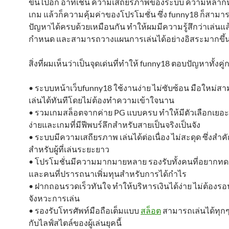
ขึ้นไปอีก อาทิเช่น ความเสถียรภาพของระบบ ความหลา
เกม แล้วก็ความคุ้มค่าของโปรโมชั่น ซึ่ง funny18 ก็สาม
ปัญหาได้ครบด้วยเหมือนกัน ทำให้ผมมีความรู้สึกว่าเล่นแล้
กำหนด และสามารถวางแผนการเล่นได้อย่างอิสระมากขึ้นเ
สิ่งที่ผมเห็นว่าเป็นจุดเด่นที่ทำให้ funny18 ตอบปัญหาทั้งคู่กลุ
• ระบบหน้าเว็บfunny18 ใช้งานง่าย ไม่ซับซ้อน มือใหม่สา
เล่นได้ทันทีโดยไม่ต้องทำความเข้าใจนาน
• รวมเกมสล็อตจากค่าย PG แบบครบ ทำให้มีตัวเลือกเยอะแ
ง่ายและเกมที่มีฟีพบร์ลึกสำหรับสายเป็นจริงเป็นจัง
• ระบบมีความเสถียรภาพ เล่นได้ต่อเนื่อง ไม่สะดุด ซึ่งสำ
สำหรับผู้ที่เล่นระยะยาว
• โปรโมชั่นมีความมากมายหลาย รองรับทั้งคนที่อยากทด
และคนที่ปรารถนาเพิ่มทุนสำหรับการได้กำไร
• ฝากถอนรวดเร็วทันใจ ทำให้บริหารเงินได้ง่าย ไม่ต้องร
จังหวะการเล่น
• รองรับโทรศัพท์มือถือเต็มแบบ
สล็อต
สามารถเล่นได้ทุกๆ
กับไลฟ์สไตล์ของผู้เล่นยุคนี้