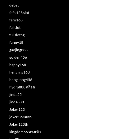
debet
fafa 123 slot
faro168
fullslot
fullslotpg
funny18
gaojing888
golden456
happy168
hengjing168
hongkong456
hydra888 สล็อต
jinda55
jinda888
Joker123
joker123auto
Joker123th
kingdom66 ทางเข้า