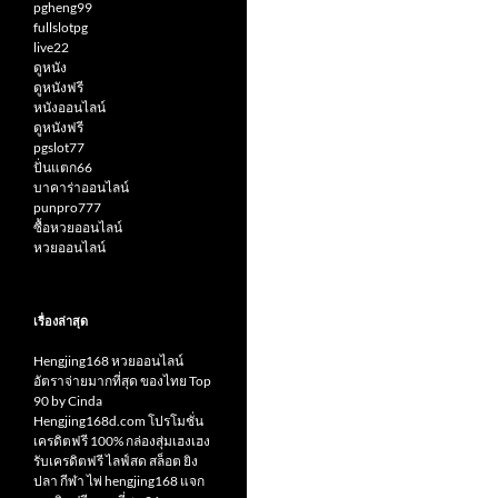
pgheng99
fullslotpg
live22
ดูหนัง
ดูหนังฟรี
หนังออนไลน์
ดูหนังฟรี
pgslot77
ปั่นแตก66
บาคาร่าออนไลน์
punpro777
ซื้อหวยออนไลน์
หวยออนไลน์
เรื่องล่าสุด
Hengjing168 หวยออนไลน์
อัตราจ่ายมากที่สุด ของไทย Top
90 by Cinda
Hengjing168d.com โปรโมชั่น
เครดิตฟรี 100% กล่องสุ่มเฮงเฮง
รับเครดิตฟรี ไลฟ์สด สล็อต ยิง
ปลา กีฬา ไพ่ hengjing168 แจก