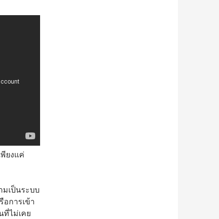
เพียงแค่
ความเป็นระบบ
รือการเข้า
ที่ไม่เคย