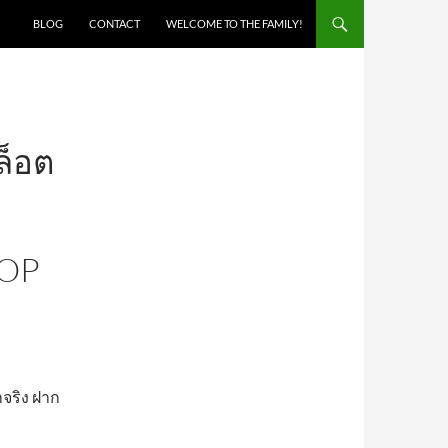
ข้ามไปยังเนื้อหา
BLOG
CONTACT
WELCOME TO THE FAMILY!
ล็อต
TOP
กจริง ฝาก