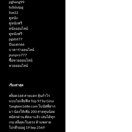
pgheng99
fullslotpg
live22
ดูหนัง
ดูหนังฟรี
หนังออนไลน์
ดูหนังฟรี
pgslot77
ปั่นแตก66
บาคาร่าออนไลน์
punpro777
ซื้อหวยออนไลน์
หวยออนไลน์
เรื่องล่าสุด
สล็อต168 สายแตก ลุ้นกำไร
แบบไม่เสียฟีล Top 97 by Gina
Tangtem168e.com โบนัสพี่ฝาก
มา น้องให้เพิ่ม 200 สายทุนน้อย
สมัครด่วน คัดมาแล้ว เล่นได้ทุก
เกม สล็อตเว็บตรง ห้ามพลาด
โปรดีรออยู่ 19 Sep 2569