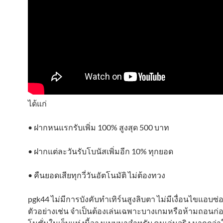
ได้แก่
• ฝากหนแรกรับเพิ่ม 100% สูงสุด 500 บาท
• ฝากแต่ละวันรับโบนัสเพิ่มอีก 10% ทุกยอด
• คืนยอดเสียทุกวี่วันอัตโนมัติ ไม่ต้องทวง
pgk44 ไม่มีการบังคับทำเทิร์นสูงลิบตา ไม่มีเงื่อนไขแอบ
ตัวอย่างเช่น จำเป็นต้องเล่นเฉพาะบางเกมหรือห้ามถอนก่อ
โมชั่นในเว็บแห่งนี้วางแบบมาสำหรับ คนเล่นจริง มากกว่า