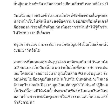
ชั้นผู้เล่นประจำวัน หรือการแจ้งเตือนเกี่ยวกับระบบที่โปร่ง
วันหนึ่งผมฝากเงินเข้าไปแล้วเว็บไซต์ขัดข้องช่วงสั้นๆคณ
ทางหน้าเว็บในทันที และส่งข้อความขออภัยพร้อมคืนเครด
ต้องขอ ผมว่าจุดนี้สำคัญมาก เนื่องจากว่ามันทำให้รู้สึกว่า
ไม่ใช่กับระบบที่เย็นชา
สรุปภาพรวมจากประสบการณ์จริง pgk44 เป็นเว็บสล็อตที่น
ระยะยาวหรือไม่
จากการที่ผมทดลองเล่น pgk44b มาติดต่อกัน 14 วันแบบไม
เปลี่ยนแปลงเว็บปั่นสล็อต พบว่าเป็นเว็บที่เหมาะกับการเล
เลย โดยเฉพาะอย่างยิ่งหากคุณเป็นสาย PG Slot อยู่แล้ว ระ
ถอนง่าย ไม่ต้องคุยกับแอดไม่น โปรโมชั่นพอเหมาะ ไม่เว่อ
อัปเดตไว และไม่มีระบบดูดเงินแปลกๆทำให้เล่นแล้วรู้สึกเ
เว็บไซต์นี้อาจมิได้เน้นย้ำประชาสัมพันธ์หรือแจกเงินหวือ
ตลาดข้างล่าง แต่เน้นคุณภาพในเชิงระบบแล้วก็ความแฟร์
กำลังตามหา