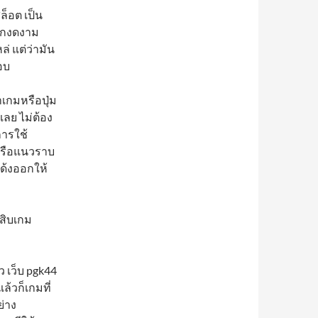
ล็อต เป็น
ฟิกงดงาม
่ แต่ว่ามัน
อบ
าเกมหรือปุ่ม
ลย ไม่ต้อง
การใช้
งหรือแนวราบ
เด้งออกให้
สิบเกม
 เว็บ pgk44
้วก็เกมที่
ย่าง