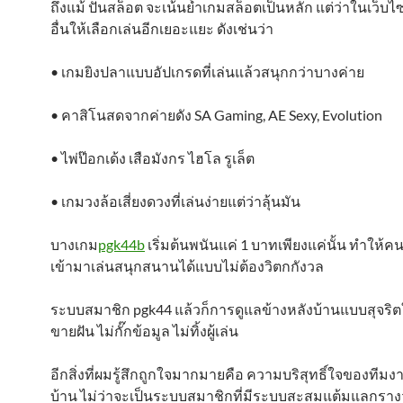
ถึงแม้ ปั่นสล็อต จะเน้นย้ำเกมสล็อตเป็นหลัก แต่ว่าในเว็บไซ
อื่นให้เลือกเล่นอีกเยอะแยะ ดังเช่นว่า
• เกมยิงปลาแบบอัปเกรดที่เล่นแล้วสนุกกว่าบางค่าย
• คาสิโนสดจากค่ายดัง SA Gaming, AE Sexy, Evolution
• ไพ่ป๊อกเด้ง เสือมังกร ไฮโล รูเล็ต
• เกมวงล้อเสี่ยงดวงที่เล่นง่ายแต่ว่าลุ้นมัน
บางเกม
pgk44b
เริ่มต้นพนันแค่ 1 บาทเพียงแค่นั้น ทำให้ค
เข้ามาเล่นสนุกสนานได้แบบไม่ต้องวิตกกังวล
ระบบสมาชิก pgk44 แล้วก็การดูแลข้างหลังบ้านแบบสุจริ
ขายฝัน ไม่กั๊กข้อมูล ไม่ทิ้งผู้เล่น
อีกสิ่งที่ผมรู้สึกถูกใจมากมายคือ ความบริสุทธิ์ใจของทีมง
บ้าน ไม่ว่าจะเป็นระบบสมาชิกที่มีระบบสะสมแต้มแลกรางว