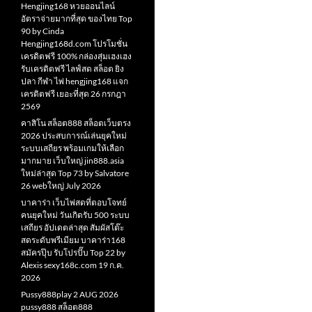
Hengjing168 หวยออนไลน์
อัตราจ่ายมากที่สุด ของไทย Top
90 by Cinda
Hengjing168d.com โปรโมชั่น
เครดิตฟรี 100% กล่องสุ่มเฮงเฮง
รับเครดิตฟรี ไลฟ์สด สล็อต ยิง
ปลา กีฬา ไพ่ hengjing168 แจก
เครดิตฟรี เยอะที่สุด 26 กรกฎา
2569
คาสิโน สล็อต888 สล็อตเว็บตรง
2026 ประสบการณ์เล่นยุคใหม่
ระบบเสถียร พร้อมเกมให้เลือก
มากมาย เว็บใหญ่ jin888.asia
ใหม่ล่าสุด Top 73 by Salvatore
26 webใหญ่ July 2026
บาคาร่า เว็บไพ่สดที่ตอบโจทย์
คนยุคใหม่ วันเกิดรับ 500 ระบบ
เสถียร อัปเดตล่าสุด สัมผัสโต๊ะ
สดระดับพรีเมียม บาคาร่า168
สมัครปุ๊บ รับโปรปั๊บ Top 22 by
Alexis sexy168c.com 19 ก.ค.
2026
Pussy888play 2 AUG 2026
pussy888 สล็อต888