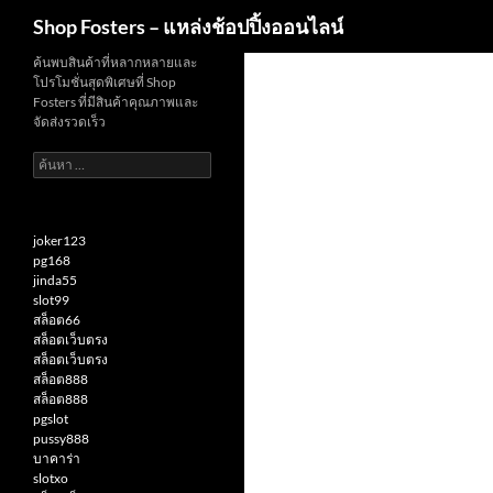
ค้นหา
Shop Fosters – แหล่งช้อปปิ้งออนไลน์
ค้นพบสินค้าที่หลากหลายและ
โปรโมชั่นสุดพิเศษที่ Shop
Fosters ที่มีสินค้าคุณภาพและ
จัดส่งรวดเร็ว
ค้นหา
สำหรับ:
joker123
pg168
jinda55
slot99
สล็อต66
สล็อตเว็บตรง
สล็อตเว็บตรง
สล็อต888
สล็อต888
pgslot
pussy888
บาคาร่า
slotxo