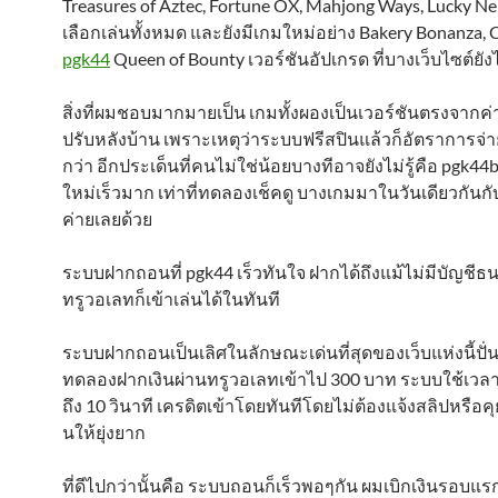
Treasures of Aztec, Fortune OX, Mahjong Ways, Lucky Nek
เลือกเล่นทั้งหมด และยังมีเกมใหม่อย่าง Bakery Bonanza, 
pgk44
Queen of Bounty เวอร์ชันอัปเกรด ที่บางเว็บไซต์ยังไ
สิ่งที่ผมชอบมากมายเป็น เกมทั้งผองเป็นเวอร์ชันตรงจากค่
ปรับหลังบ้าน เพราะเหตุว่าระบบฟรีสปินแล้วก็อัตราการจ่าย
กว่า อีกประเด็นที่คนไม่ใช่น้อยบางทีอาจยังไม่รู้คือ pgk44
ใหม่เร็วมาก เท่าที่ทดลองเช็คดู บางเกมมาในวันเดียวกันกั
ค่ายเลยด้วย
ระบบฝากถอนที่ pgk44 เร็วทันใจ ฝากได้ถึงแม้ไม่มีบัญชีธ
ทรูวอเลทก็เข้าเล่นได้ในทันที
ระบบฝากถอนเป็นเลิศในลักษณะเด่นที่สุดของเว็บแห่งนี้ปั่
ทดลองฝากเงินผ่านทรูวอเลทเข้าไป 300 บาท ระบบใช้เวลา
ถึง 10 วินาที เครดิตเข้าโดยทันทีโดยไม่ต้องแจ้งสลิปหรือค
นให้ยุ่งยาก
ที่ดีไปกว่านั้นคือ ระบบถอนก็เร็วพอๆกัน ผมเบิกเงินรอบ