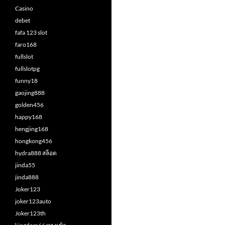
Casino
debet
fafa 123 slot
faro168
fullslot
fullslotpg
funny18
gaojing888
golden456
happy168
hengjing168
hongkong456
hydra888 สล็อต
jinda55
jinda888
Joker123
joker123auto
Joker123th