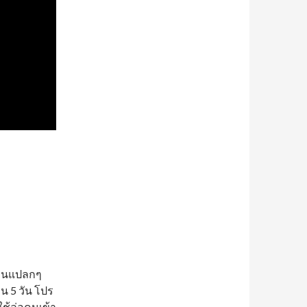
ซ่อนแปลกๆ
น 5 วัน โปร
ใช้ล่อคนเข้า