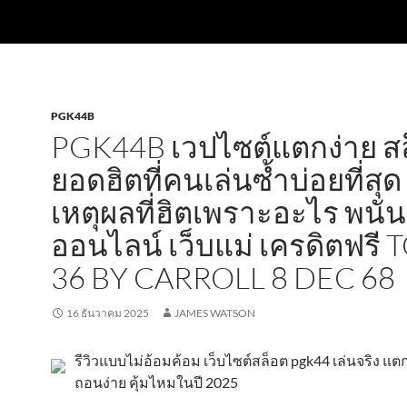
PGK44B
PGK44B เวปไซต์แตกง่าย ส
ยอดฮิตที่คนเล่นซ้ำบ่อยที่สุด
เหตุผลที่ฮิตเพราะอะไร พนัน
ออนไลน์ เว็บแม่ เครดิตฟรี 
36 BY CARROLL 8 DEC 68
16 ธันวาคม 2025
JAMES WATSON
รีวิวแบบไม่อ้อมค้อม เว็บไซต์สล็อต pgk44 เล่นจริง แต
ถอนง่าย คุ้มไหมในปี 2025