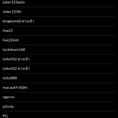
joker123auto
Joker123th
kingdom66 ทางเข้า
live22
live22slot
lockdown168
lotto432 ทางเข้า
lotto432 ทางเข้า
lotto888
macau69 สมัคร
ngernn
p2vvip
PG