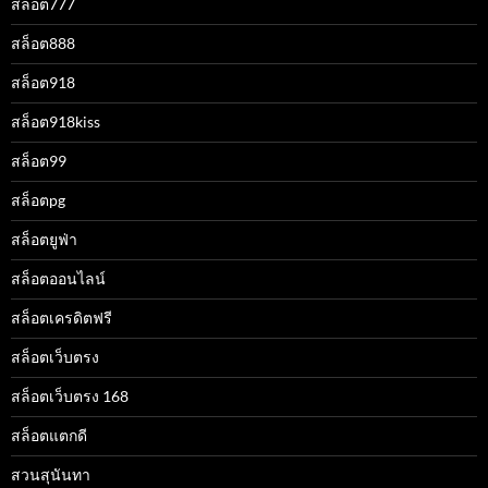
สล็อต777
สล็อต888
สล็อต918
สล็อต918kiss
สล็อต99
สล็อตpg
สล็อตยูฟ่า
สล็อตออนไลน์
สล็อตเครดิตฟรี
สล็อตเว็บตรง
สล็อตเว็บตรง 168
สล็อตแตกดี
สวนสุนันทา