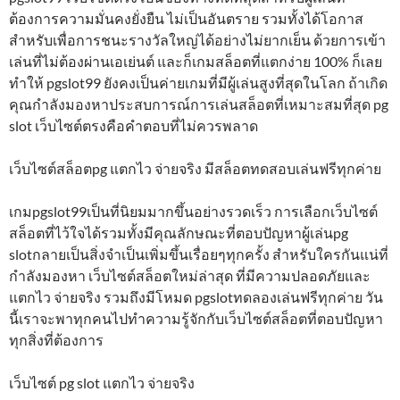
ต้องการความมั่นคงยั่งยืน ไม่เป็นอันตราย รวมทั้งได้โอกาส
สำหรับเพื่อการชนะรางวัลใหญ่ได้อย่างไม่ยากเย็น ด้วยการเข้า
เล่นที่ไม่ต้องผ่านเอเย่นต์ และก็เกมสล็อตที่แตกง่าย 100% ก็เลย
ทำให้ pgslot99 ยังคงเป็นค่ายเกมที่มีผู้เล่นสูงที่สุดในโลก ถ้าเกิด
คุณกำลังมองหาประสบการณ์การเล่นสล็อตที่เหมาะสมที่สุด pg
slot เว็บไซต์ตรงคือคำตอบที่ไม่ควรพลาด
เว็บไซต์สล็อตpg แตกไว จ่ายจริง มีสล็อตทดสอบเล่นฟรีทุกค่าย
เกมpgslot99เป็นที่นิยมมากขึ้นอย่างรวดเร็ว การเลือกเว็บไซต์
สล็อตที่ไว้ใจได้รวมทั้งมีคุณลักษณะที่ตอบปัญหาผู้เล่นpg
slotกลายเป็นสิ่งจำเป็นเพิ่มขึ้นเรื่อยๆทุกครั้ง สำหรับใครกันแน่ที่
กำลังมองหา เว็บไซต์สล็อตใหม่ล่าสุด ที่มีความปลอดภัยและ
แตกไว จ่ายจริง รวมถึงมีโหมด pgslotทดลองเล่นฟรีทุกค่าย วัน
นี้เราจะพาทุกคนไปทำความรู้จักกับเว็บไซต์สล็อตที่ตอบปัญหา
ทุกสิ่งที่ต้องการ
เว็บไซต์ pg slot แตกไว จ่ายจริง