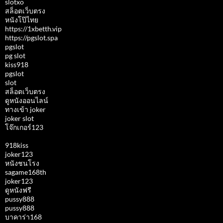
slotxo
สล็อตเว็บตรง
หนังโป๊ไทย
https://1xbetth.vip
https://pgslot.spa
pgslot
pg slot
kiss918
pgslot
slot
สล็อตเว็บตรง
ดูหนังออนไลน์
ทางเข้า joker
joker slot
โจ๊กเกอร์123
918kiss
joker123
หนังชนโรง
sagame168th
joker123
ดูหนังฟรี
pussy888
pussy888
บาคาร่า168