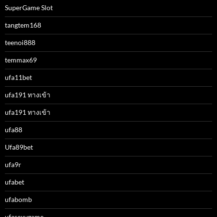
SuperGame Slot
tangtem168
teenoi888
temmax69
ufa11bet
ufa191 ทางเข้า
ufa191 ทางเข้า
ufa88
Ufa89bet
ufa9r
ufabet
ufabomb
ufasexygame