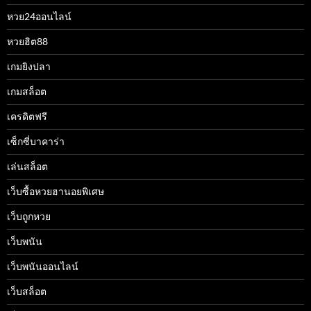
หวย24ออนไลน์
หวยฮิต88
เกมยิงปลา
เกมสล็อต
เครดิตฟรี
เซ็กซี่บาคาร่า
เล่นสล็อต
เว็บซื้อหวยฮานอยพิเศษ
เว็บถูกหวย
เว็บพนัน
เว็บพนันออนไลน์
เว็บสล็อต