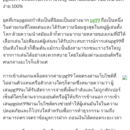
ง่าย 100%
ยุคที่เกมpgslotกำลังเป็นที่นิยมเป็นอย่างมาก
pg99
ถือเป็นหนึ่ง
ในค่ายเกมที่โดดเด่นและได้รับความนิยมสูงสุดในหมู่ผู้เล่นทั้ง
โลก ด้วยความนำสมัยแล้วก็ความมากมายหลายของเกมที่มีให้
เลือกเล่น ไม่เพียงแค่ผู้เล่นจะได้รับประสบการณ์การเล่นpg99ที่
บันเทิงใจแล้วก็ตื่นเต้น แม้กระนั้นยังสามารถชนะรางวัลใหญ่
จากการเล่นได้อย่างสะดวกสบาย โดยไม่ต้องผ่านเอเย่นต์หรือ
คนกลางอะไรก็แล้วแต่
การเข้าเล่นเกมสล็อตจากค่าย pg99 โดยตรงผ่านเว็บไซต์ที่
ไม่ผ่านตัวแทนหรือตัวกลางใดๆก็ตามซึ่งหมายความว่า ผู้
เล่นpg99จะได้รับอัตราการจ่ายที่เต็มกำลังและไม่ถูกหักเปอร์
เซ็นต์ใดๆก็ตามจากเอเย่นต์หรือผู้ให้บริการข้างนอก การเข้า
เล่นpgslot99ผ่านเว็บไซต์ตรงช่วยทำให้ผู้เล่นมั่นใจในความ
ปลอดภัยและก็โปร่งใสสำหรับเพื่อการทำธุรกรรม รวมถึง
สามารถตรวจตราข้อมูลการฝาก-ถอนเงินได้ตลอดระยะเวลา