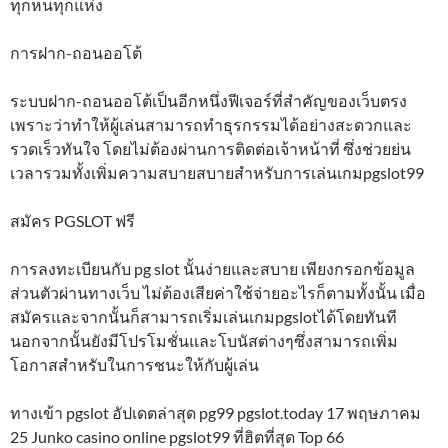
ทุกหนทุกแห่ง
การฝาก-ถอนออโต้
ระบบฝาก-ถอนออโต้เป็นอีกหนึ่งฟีเจอร์ที่สำคัญของเว็บตรง
เพราะว่าทำให้ผู้เล่นสามารถทำธุรกรรมได้อย่างสะดวกและ
รวดเร็วทันใจ โดยไม่ต้องผ่านการติดต่อเจ้าหน้าที่ ซึ่งช่วยย่น
เวลารวมทั้งเพิ่มความสบายสบายสำหรับการเล่นเกมpgslot99
สมัคร PGSLOT ฟรี
การลงทะเบียนกับ pg slot นั้นง่ายและสบาย เพียงกรอกข้อมูล
ส่วนตัวผ่านทางเว็บ ไม่ต้องเสียค่าใช้จ่ายอะไรก็ตามทั้งนั้น เมื่อ
สมัครและจากนั้นก็สามารถเริ่มเล่นเกมpgslotได้โดยทันที
นอกจากนั้นยังมีโปรโมชั่นและโบนัสต่างๆซึ่งสามารถเพิ่ม
โอกาสสำหรับในการชนะให้กับผู้เล่น
ทางเข้า pgslot อัปเดตล่าสุด pg99 pgslot.today 17 พฤษภาคม
25 Junko casino online pgslot99 ที่ฮิตที่สุด Top 66