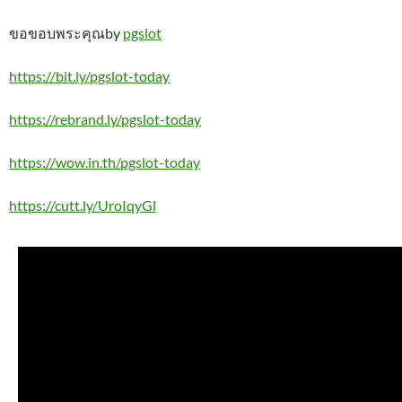
ขอขอบพระคุณby
pgslot
https://bit.ly/pgslot-today
https://rebrand.ly/pgslot-today
https://wow.in.th/pgslot-today
https://cutt.ly/UroIqyGl