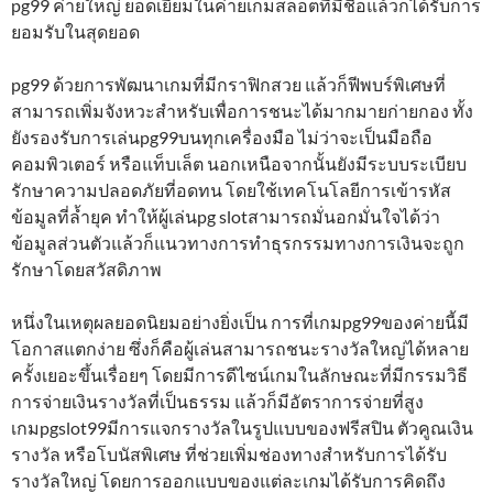
pg99 ค่ายใหญ่ ยอดเยี่ยมในค่ายเกมสล็อตที่มีชื่อแล้วก็ได้รับการ
ยอมรับในสุดยอด
pg99 ด้วยการพัฒนาเกมที่มีกราฟิกสวย แล้วก็ฟีพบร์พิเศษที่
สามารถเพิ่มจังหวะสำหรับเพื่อการชนะได้มากมายก่ายกอง ทั้ง
ยังรองรับการเล่นpg99บนทุกเครื่องมือ ไม่ว่าจะเป็นมือถือ
คอมพิวเตอร์ หรือแท็บเล็ต นอกเหนือจากนั้นยังมีระบบระเบียบ
รักษาความปลอดภัยที่อดทน โดยใช้เทคโนโลยีการเข้ารหัส
ข้อมูลที่ล้ำยุค ทำให้ผู้เล่นpg slotสามารถมั่นอกมั่นใจได้ว่า
ข้อมูลส่วนตัวแล้วก็แนวทางการทำธุรกรรมทางการเงินจะถูก
รักษาโดยสวัสดิภาพ
หนึ่งในเหตุผลยอดนิยมอย่างยิ่งเป็น การที่เกมpg99ของค่ายนี้มี
โอกาสแตกง่าย ซึ่งก็คือผู้เล่นสามารถชนะรางวัลใหญ่ได้หลาย
ครั้งเยอะขึ้นเรื่อยๆ โดยมีการดีไซน์เกมในลักษณะที่มีกรรมวิธี
การจ่ายเงินรางวัลที่เป็นธรรม แล้วก็มีอัตราการจ่ายที่สูง
เกมpgslot99มีการแจกรางวัลในรูปแบบของฟรีสปิน ตัวคูณเงิน
รางวัล หรือโบนัสพิเศษ ที่ช่วยเพิ่มช่องทางสำหรับการได้รับ
รางวัลใหญ่ โดยการออกแบบของแต่ละเกมได้รับการคิดถึง