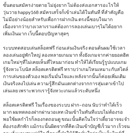
ขั้นตอนสมัครง่ายดาย ไม่ยุ่งยาก ไม่ต้องส่งเอกสารอะไรให้
วุ่นวาย happy168 สมัครเสร็จก็เข้าเล่นได้ในทันที ที่สำคัญคือ
ไม่มีอย่างน้อยสำหรับเพื่อการฝากเงิน ตรงนี้ชอบใจมาก
เนื่องจากว่าบางเวลาเราแค่ต้องการลองเล่นเบาๆไม่ได้อยาก
เพิ่มเงินมาก เว็บนี้ตอบปัญหาสุดๆ
ระบบทดสอบเล่นสล็อตฟรี ก่อนเล่นเงินจริง ตอนต้นผมใช้เวลา
ลองเล่นอยู่พักใหญ่ ลองหลายเกมมาก ทั้งยังเกมจากค่ายยอดฮิต
เกมใหม่ๆที่ไม่เคยเห็นที่ไหนมาก่อน ทำให้ได้เรียนรู้รูปแบบเกม
รู้จังหวะโบนัส สล็อตเครดิตฟรี ทราบว่าเกมไหนเหมาะกับสไตล์
การเล่นของตัวเอง พอเริ่มมั่นใจและหลังจากนั้นก็ค่อยเพิ่มเติม
เงินจริงลงไปเล่น ความรู้สึกมันแตกต่างจากการสุ่มเดาเข้าไป
เล่นเลย เพราะพวกเรารู้จังหวะเกมแล้วระดับหนึ่ง
สล็อตเครดิตฟรี ในเรื่องของระบบ ฝาก–ถอน นับว่าทำได้เร็ว
มาก ผมทดลองฝากผ่านวอเลท เงินเข้าในทันทีแบบไม่ต้องรอ
พอใช้ผลกำไรก็ลองกดถอนดู ขณะนั้นคิดในใจว่าเดี๋ยวอาจจะจำ
ต้องรอสักพัก แม้กระนั้นผิดจากที่คิด เงินเข้าบัญชีเร็วมาก เร็วจน