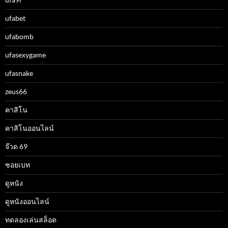
ufabet
ufabomb
ufasexygame
ufasnake
zeus66
คาสิโน
คาสิโนออนไลน์
จ๊วด 69
ซอยเบท
ดูหนัง
ดูหนังออนไลน์
ทดลองเล่นสล็อต