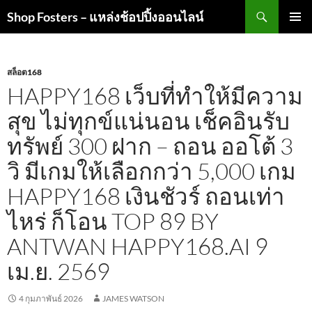
ค้นหา
Shop Fosters – แหล่งช้อปปิ้งออนไลน์
ข้าม
เมนูหลัก
ไป
ยัง
เนื้อหา
สล็อต168
HAPPY168 เว็บที่ทำให้มีความ
สุข ไม่ทุกข์แน่นอน เช็คอินรับ
ทรัพย์ 300 ฝาก – ถอน ออโต้ 3
วิ มีเกมให้เลือกกว่า 5,000 เกม
HAPPY168 เงินชัวร์ ถอนเท่า
ไหร่ ก็โอน TOP 89 BY
ANTWAN HAPPY168.AI 9
เม.ย. 2569
4 กุมภาพันธ์ 2026
JAMES WATSON