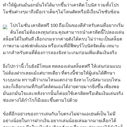
ทำให้ผู้เล่นมั่นอกมั่นใจได้มากขึ้นว่าเครดิต โบนัส รวมทั้งโปร
โมชั่นต่างๆมาถึงมือเราเต็มๆไม่โดนตัดหรือมีเงื่อนไขซับซ้อน
โปรโมชั่น เครดิตฟรี 100 ถือเป็นของดีสำหรับคนที่อยากเริ่ม
ต้นโดยไม่ต้องลงทุนก่อน คุณสามารถนำเครดิตนี้ไปลองเล่น
สล็อตได้ในทันที เลือกเกมจากค่ายดังได้ครบ ไม่ว่าจะเป็นสล็อต
ภาพงาม เอฟเฟกต์แน่น หรือเกมที่มีฟีพบร์โบนัสจัดเต็ม เหมาะ
มากสำหรับคนที่ต้องการลองจังหวะเกมก่อนเพิ่มเติมเงินจริง
ยิ่งไปกว่านี้ เว็บยังมีโหมด ทดลองเล่นสล็อตฟรี ให้เล่นก่อนแบบ
ไม่ต้องฝากเลยแม้แต่บาทเดียว ที่ตรงนี้ช่วยให้ผู้เล่นได้ศึกษา
ระบบเกม ทราบดีว่าเกมไหนแตกง่าย จังหวะโบนัสมาแบบไหน
และก็เลือกเกมที่กับสไตล์ตนเองได้ง่ายดายมากยิ่งขึ้น เพียงพอ
มั่นอกมั่นใจและหลังจากนั้นก็ค่อยใช้เครดิตหรือเติมเงินเล่นจริง
ช่องทางได้กำไรก็มีเยอะขึ้นตามไปด้วย
ข้อดีอีกอย่างของการเล่นกับเว็บตรงไม่ผ่านเอเย่นต์เป็น ไม่มี
อย่างน้อยในการฝากเงิน อยากเล่นน้อยเล่นมากมายเลือกได้