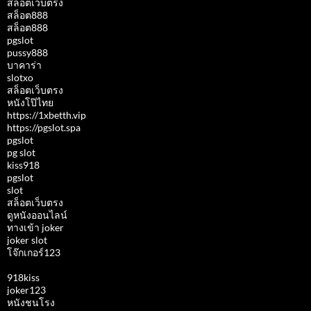
สล็อตเว็บตรง
สล็อต888
สล็อต888
pgslot
pussy888
บาคาร่า
slotxo
สล็อตเว็บตรง
หนังโป๊ไทย
https://1xbetth.vip
https://pgslot.spa
pgslot
pg slot
kiss918
pgslot
slot
สล็อตเว็บตรง
ดูหนังออนไลน์
ทางเข้า joker
joker slot
โจ๊กเกอร์123
918kiss
joker123
หนังชนโรง