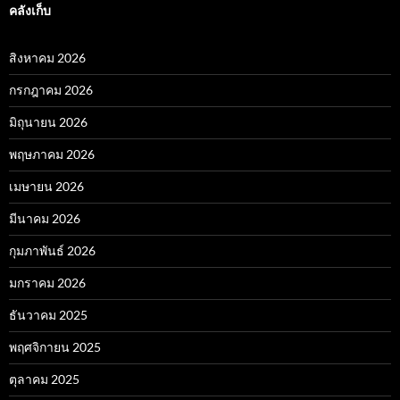
คลังเก็บ
สิงหาคม 2026
กรกฎาคม 2026
มิถุนายน 2026
พฤษภาคม 2026
เมษายน 2026
มีนาคม 2026
กุมภาพันธ์ 2026
มกราคม 2026
ธันวาคม 2025
พฤศจิกายน 2025
ตุลาคม 2025