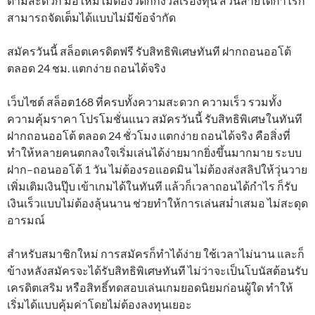
ตามสะดวก มือใหม่ไม่ต้องวิตกกังวลเรื่องทุน ส่วนสายได้กำไรก็
สามารถจัดเต็มได้แบบไม่มีข้อจำกัด
สมัครวันนี้ สล็อตเครดิตฟรี รับสิทธิพิเศษทันที ฝากถอนออโต้
ตลอด 24 ชม. แตกง่าย ถอนได้จริง
เว็บไซต์ สล็อต168 ที่ครบทั้งความสะดวก ความเร็ว รวมทั้ง
ความคุ้มราคา โปรโมชั่นแนว สมัครวันนี้ รับสิทธิพิเศษในทันที
ฝากถอนออโต้ ตลอด 24 ชั่วโมง แตกง่าย ถอนได้จริง คือสิ่งที่
ทำให้หลายคนตกลงใจเริ่มเล่นได้ง่ายมากยิ่งขึ้นมากมาย ระบบ
ฝาก–ถอนออโต้ 1 วัน ไม่ต้องรอแอดมิน ไม่ต้องส่งสลิปให้วุ่นวาย
เพิ่มเติมเงินปุ๊บ เข้าเกมได้ในทันที แล้วก็เวลาถอนได้กำไร ก็รับ
เงินเร็วแบบไม่ต้องลุ้นนาน ช่วยทำให้การเล่นสม่ำเสมอ ไม่สะดุด
อารมณ์
สำหรับสมาชิกใหม่ การสมัครก็ทำได้ง่าย ใช้เวลาไม่นาน และก็
ข้างหลังสมัครจะได้รับสิทธิพิเศษทันที ไม่ว่าจะเป็นโบนัสต้อนรับ
เครดิตเสริม หรือสิทธิ์ทดสอบเล่นเกมยอดนิยมก่อนผู้ใด ทำให้
เริ่มได้แบบคุ้มค่าโดยไม่ต้องลงทุนเยอะ