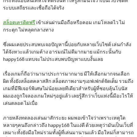
กระทั่งแอบสนเท่ห์ใจ ที่ตรงนี้ทำให้รู้สึกมั่นใจว่าเป็นเว็บไซต์ที่
ระบบเสถียรและเชื่อถือได้จริง
สล็อตเครดิตฟรี
เข้าเล่นผ่านมือถือหรือคอม เกมโหลดไว ไม่
กระตุก ไม่หลุดกลางทาง
ซึ่งผมเคยประสบพบเจอปัญหานี้บ่อยกับหลายเว็บไซต์ เล่นกำลัง
ได้จังหวะแล้วเกมค้าง อารมณ์ไม่ดีมากมาย แม้กระนั้นกับ
happy168 แทบจะไม่ประสบพบปัญหาแบบงั้นเลย
เรื่องเกมก็ถือว่านานาประการมากมาย มีให้เลือกมากจนเลือก
ผิด ทั้งยังสล็อตคลาสสิก สล็อตภาพงามๆเอฟเฟกต์จัดเต็ม รวมถึง
เกมที่มีฟีเจอร์พิเศษไม่น้อยเลยทีเดียวสำหรับผู้ที่ชอบลุ้นโบนัส
ผมเองถูกใจลองเกมใหม่ๆอยู่แล้ว เลยรู้สึกว่าเว็บแห่งนี้มีอะไรให้
เล่นตลอด ไม่เบื่อ
ภายหลังทดลองเล่นมาสักระยะ ผมพอเข้าใจว่าเพราะเหตุใด
หลายๆคนถึงกล่าวถึง happy168 ในแง่ดี ด้วยเหตุว่ามันเป็นเว็บที่
เหมาะทั้งยังมือใหม่รวมทั้งผู้ที่เล่นมานานแล้ว มือใหม่ก็สามารถ