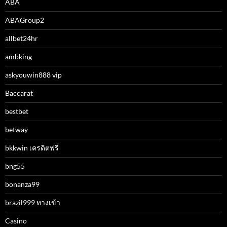
ABA
ABAGroup2
allbet24hr
ambking
askyouwin888 vip
Baccarat
bestbet
betway
bkkwin เครดิตฟรี
bng55
bonanza99
brazil999 ทางเข้า
Casino