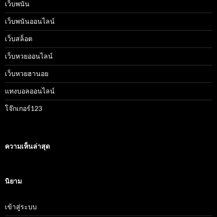
เว็บพนัน
เว็บพนันออนไลน์
เว็บสล็อต
เว็บหวยออนไลน์
เว็บหวยฮานอย
แทงบอลออนไลน์
โจ๊กเกอร์123
ความเห็นล่าสุด
นิยาม
เข้าสู่ระบบ