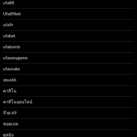
ufa88
Ufa89bet
ufa9r
ufabet
ufabomb
ufasexygame
ufasnake
zeus66
คาสิโน
คาสิโนออนไลน์
จ๊วด 69
ซอยเบท
ดูหนัง