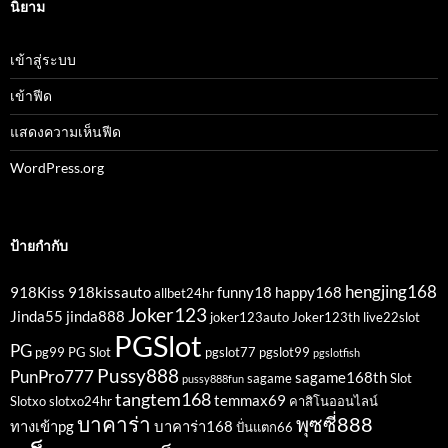
นิยาม
เข้าสู่ระบบ
เข้าฟีด
แสดงความเห็นฟีด
WordPress.org
ป้ายกำกับ
hengjing168
918Kiss
918kissauto
funny18
happy168
allbet24hr
Joker123
Jinda55
jinda888
joker123auto
Joker123th
live22slot
PGSlot
PG
pg99
PG Slot
pgslot77
pgslot99
pgslotfish
Pussy888
PunPro777
sagame168th
sagame
Slot
pussy888fun
tangtem168
temmax69
Slotxo
slotxo24hr
คาสิโนออนไลน์
บาคาร่า
พุซซี่888
ทางเข้าpg
บาคาร่า168
ปั่นแตก66