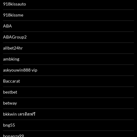
918kissauto
918kissme
ABA
ABAGroup2
allbet24hr
ambking
askyouwin888 vip
Baccarat
bestbet
betway
bkkwin เครดิตฟรี
bng55
bonanza99