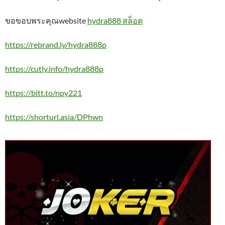
ขอขอบพระคุณwebsite
hydra888 สล็อต
https://rebrand.ly/hydra888p
https://cutly.info/hydra888p
https://bitt.to/npy221
https://shorturl.asia/DPhwn