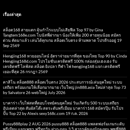
เรื่องล่าสุด
สล็อต168 สายแตก ลุ้นกำไรแบบไม่เสียฟีล Top 97 by Gina
Tangtem168e.com โบนัสพี่ฝากมา น้องให้เพิ่ม 200 สายทุนน้อย สมัคร
ด่วน คัดมาแล้ว เล่นได้ทุกเกม สล็อตเว็บตรง ห้ามพลาด โปรดีรออยู่ 19
Sep 2569
Hengjing168 หวยออนไลน์ อัตราจ่ายมากที่สุด ของไทย Top 90 by Cinda
Hengjing168d.com โปรโมชั่นเครดิตฟรี 100% กล่องสุ่มเฮงเฮง รับ
เครดิตฟรี ไลฟ์สด สล็อต ยิงปลา กีฬา ไพ่ hengjing168 แจก เครดิตฟรี
เยอะที่สุด 26 กรกฎา 2569
คาสิโน สล็อต888 สล็อตเว็บตรง 2026 ประสบการณ์เล่นยุคใหม่ ระบบ
เสถียร พร้อมเกมให้เลือกมากมาย เว็บใหญ่ jin888.asia ใหม่ล่าสุด Top 73
by Salvatore 26 webใหญ่ July 2026
บาคาร่า เว็บไพ่สดที่ตอบโจทย์คนยุคใหม่ วันเกิดรับ 500 ระบบเสถียร
อัปเดตล่าสุด สัมผัสโต๊ะสดระดับพรีเมียม บาคาร่า168 สมัครปุ๊บ รับโปร
ปั๊บ Top 22 by Alexis sexy168c.com 19 ก.ค. 2026
Pussy888play 2 AUG 2026 pussy888 สล็อต888 แพลตฟอร์มเกมระดับ
พรีเมียม แจกเพชร ฟรีทุกวัน ฝาก-ถอน 3 วิ สวรรค์ของนักลงทุน พุซซี่888