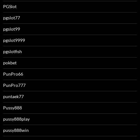
PGSlot
pgslot77
pgslot99
pgslot9999
pgslotfish
pokbet
PunPro66
PunPro777
puntaek77
Pussy888
pussy888play
pussy888win