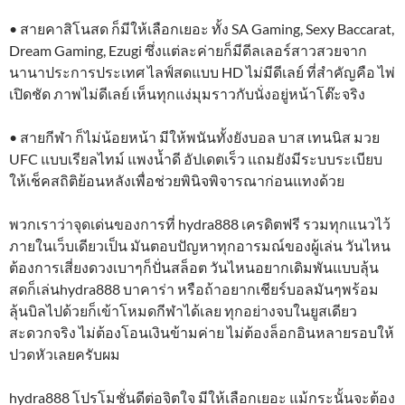
• สายคาสิโนสด ก็มีให้เลือกเยอะ ทั้ง SA Gaming, Sexy Baccarat,
Dream Gaming, Ezugi ซึ่งแต่ละค่ายก็มีดีลเลอร์สาวสวยจาก
นานาประการประเทศ ไลฟ์สดแบบ HD ไม่มีดีเลย์ ที่สำคัญคือ ไพ่
เปิดชัด ภาพไม่ดีเลย์ เห็นทุกแง่มุมราวกับนั่งอยู่หน้าโต๊ะจริง
• สายกีฬา ก็ไม่น้อยหน้า มีให้พนันทั้งยังบอล บาส เทนนิส มวย
UFC แบบเรียลไทม์ แพงน้ำดี อัปเดตเร็ว แถมยังมีระบบระเบียบ
ให้เช็คสถิติย้อนหลังเพื่อช่วยพินิจพิจารณาก่อนแทงด้วย
พวกเราว่าจุดเด่นของการที่ hydra888 เครดิตฟรี รวมทุกแนวไว้
ภายในเว็บเดียวเป็น มันตอบปัญหาทุกอารมณ์ของผู้เล่น วันไหน
ต้องการเสี่ยงดวงเบาๆก็ปั่นสล็อต วันไหนอยากเดิมพันแบบลุ้น
สดก็เล่นhydra888 บาคาร่า หรือถ้าอยากเชียร์บอลมันๆพร้อม
ลุ้นบิลไปด้วยก็เข้าโหมดกีฬาได้เลย ทุกอย่างจบในยูสเดียว
สะดวกจริง ไม่ต้องโอนเงินข้ามค่าย ไม่ต้องล็อกอินหลายรอบให้
ปวดหัวเลยครับผม
hydra888 โปรโมชั่นดีต่อจิตใจ มีให้เลือกเยอะ แม้กระนั้นจะต้อง