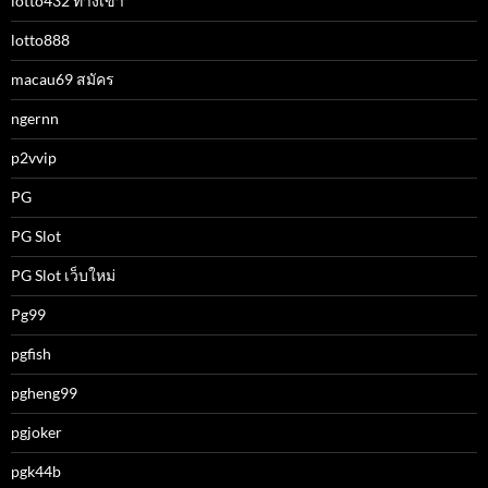
lotto432 ทางเข้า
lotto888
macau69 สมัคร
ngernn
p2vvip
PG
PG Slot
PG Slot เว็บใหม่
Pg99
pgfish
pgheng99
pgjoker
pgk44b