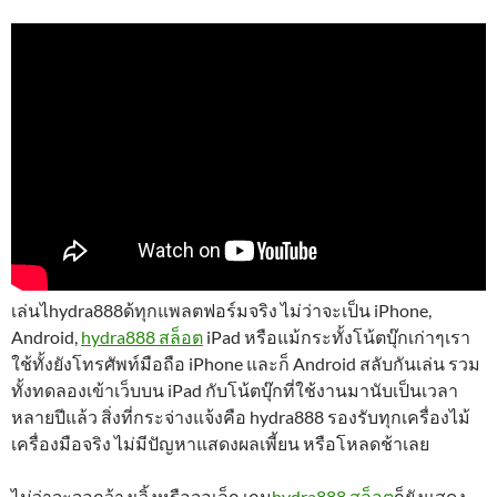
เล่นไhydra888ด้ทุกแพลตฟอร์มจริง ไม่ว่าจะเป็น iPhone,
Android,
hydra888 สล็อต
iPad หรือแม้กระทั้งโน้ตบุ๊กเก่าๆเรา
ใช้ทั้งยังโทรศัพท์มือถือ iPhone และก็ Android สลับกันเล่น รวม
ทั้งทดลองเข้าเว็บบน iPad กับโน้ตบุ๊กที่ใช้งานมานับเป็นเวลา
หลายปีแล้ว สิ่งที่กระจ่างแจ้งคือ hydra888 รองรับทุกเครื่องไม้
เครื่องมือจริง ไม่มีปัญหาแสดงผลเพี้ยน หรือโหลดช้าเลย
ไม่ว่าจะจอกว้างเวิ้งหรือจอเล็ก เกม
hydra888 สล็อต
ก็ยังแสดง