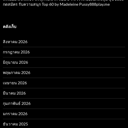
กดสมัคร รับความสนุก Top 60 by Madeleine Pussy888play.me
คลังเก็บ
สิงหาคม 2026
กรกฎาคม 2026
มิถุนายน 2026
พฤษภาคม 2026
เมษายน 2026
มีนาคม 2026
กุมภาพันธ์ 2026
มกราคม 2026
ธันวาคม 2025