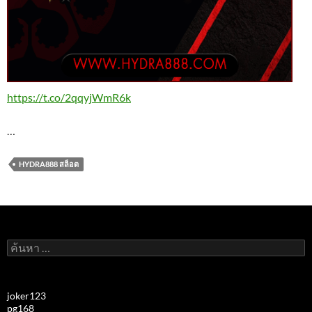
https://t.co/2qqyjWmR6k
…
HYDRA888 สล็อต
ค้นหา
สำหรับ:
joker123
pg168