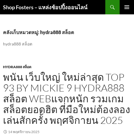
ค้นหา
Shop Fosters – แหล่งช้อปปิ้งออนไลน์
ข้าม
เมนูหลัก
ไป
ยัง
เนื้อหา
คลังเก็บหมวดหมู่: hydra888 สล็อต
hydra888 สล็อต
HYDRA888 สล็อต
พนัน เว็บใหญ่ ใหม่ล่าสุด TOP
93 BY MICKIE 9 HYDRA888
สล็อต WEBแจกหนัก รวมเกม
สล็อตยอดฮิต ที่มือใหม่ต้องลอง
เล่นสักครั้ง พฤศจิกายน 2025
14 พฤศจิกายน 2025