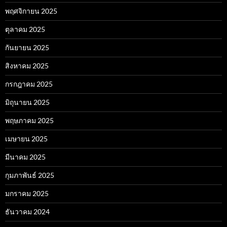
พฤศจิกายน 2025
ตุลาคม 2025
กันยายน 2025
สิงหาคม 2025
กรกฎาคม 2025
มิถุนายน 2025
พฤษภาคม 2025
เมษายน 2025
มีนาคม 2025
กุมภาพันธ์ 2025
มกราคม 2025
ธันวาคม 2024