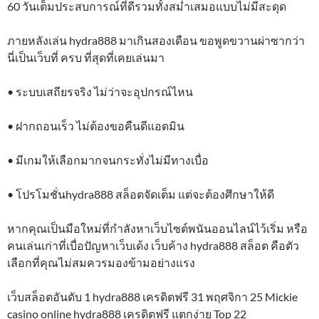
60 วันเต็มประสบการณ์ที่ดีรวมทั้งสม่ำเสมอแบบไม่มีสะดุด
ภายหลังเล่น hydra888 มาเกินสองเดือน ขอพูดขวานผ่าซากว่า
นี่เป็นเว็บที่ ครบ ที่สุดที่เคยเล่นมา
• ระบบเสถียรจริง ไม่ว่าจะอุปกรณ์ไหน
• ฝากถอนเร็ว ไม่ต้องขอคืนดีแอดมิน
• มีเกมให้เลือกมากจนกระทั่งไม่มีทางเบื่อ
• โปรโมชั่นhydra888 สล็อตจัดเต็ม แต่จะต้องศึกษาให้ดี
หากคุณเป็นมือใหม่ที่กำลังหาเว็บไซต์พนันออนไลน์ไว้เริ่ม หรือ
คนเล่นเก่าที่เบื่อปัญหาเว็บเด้ง เว็บค้าง hydra888 สล็อต คือตัว
เลือกที่คุณไม่สมควรมองข้ามอย่างแรง
เว็บสล็อตอันดับ 1 hydra888 เครดิตฟรี 31 พฤศจิกา 25 Mickie
casino online hydra888 เครดิตฟรี แตกง่าย Top 22