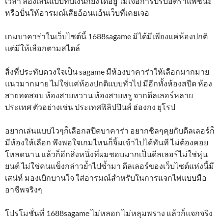
เวลา ลองเล่นแบบทบเงินก็ยังได้อยู่ ไม่เจอการปรับอัตราแพ้ชนะ
หรือปั่นให้อารมณ์เสียอ้อนแอ้นเว็บที่เคยเจอ
เกมบาคาร่าในเว็บไซต์นี้ 1688sagame มิได้มีเพียงแค่ห้องปกติ
แต่มีให้เลือกตามสไตล์
สิ่งที่ประทับดวงใจเป็น sagame มีห้องบาคาร่าให้เลือกมากมาย
แนวมากมาย ไม่ใช่แค่ห้องปกติแบบทั่วไป มีอีกทั้งห้องสปีด ห้อง
สายทดสอบ ห้องสายหวาน ห้องสายหรู จากดีลเลอร์หลาย
ประเทศ ตัวอย่างเช่น ประเทศฟิลิปปินส์ ฮ่องกง ยุโรป
อยากเล่นแบบไวๆก็เลือกสปีดบาคาร่า อยากชิลๆคุยกับดีลเลอร์ก็
มีห้องให้เลือก พึงพอใจเกมไหนก็จิ้มเข้าไปได้ทันที ไม่ต้องคอย
โหลดนาน แล้วก็อีกสิ่งหนึ่งที่ผมชอบมากเป็นดีลเลอร์ไม่ใช่หุ่น
ยนต์ ไม่ใช่คนแข็งกล่าวย้ำไปซ้ำมา ดีลเลอร์ของเว็บไซต์แห่งนี้มี
เสน่ห์ มองเบิกบานใจ ใส่อารมณ์สำหรับในการแจกไพ่แบบมือ
อาชีพจริงๆ
โปรโมชั่นที่ 1688sagame ไม่หลอก ไม่หลุมพราง แล้วก็แจกจริง