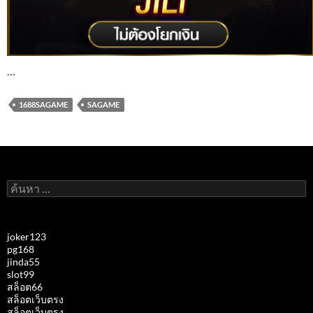
…
1688SAGAME
SAGAME
ค้นหา
สำหรับ:
joker123
pg168
jinda55
slot99
สล็อต66
สล็อตเว็บตรง
สล็อตเว็บตรง