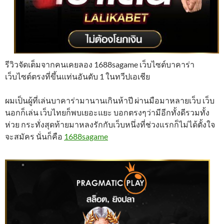
รีวิวจัดเต็มจากคนเคยลอง 1688sagame เว็บไซต์บาคาร่า
เว็บไซต์ตรงที่ขึ้นแท่นอันดับ 1 ในทวีปเอเชีย
ผมเป็นผู้ที่เล่นบาคาร่ามานานเกินห้าปี ผ่านมือมาหลายเว็บ เว็บ
นอกก็เล่น เว็บไทยก็พบเยอะแยะ บอกตรงๆว่ามีอีกทั้งดีรวมทั้ง
ห่วย กระทั่งสุดท้ายมาหลงรักกับเว็บหนึ่งที่ช่วงแรกก็ไม่ได้ตั้งใจ
จะสมัคร นั่นก็คือ
1688sagame