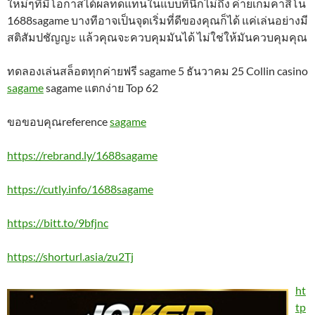
ใหม่ๆที่มีโอกาสได้ผลทดแทนในแบบที่นึกไม่ถึง ค่ายเกมคาสิโน
1688sagame บางทีอาจเป็นจุดเริ่มที่ดีของคุณก็ได้ แค่เล่นอย่างมี
สติสัมปชัญญะ แล้วคุณจะควบคุมมันได้ ไม่ใช่ให้มันควบคุมคุณ
ทดลองเล่นสล็อตทุกค่ายฟรี sagame 5 ธันวาคม 25 Collin casino
sagame
sagame แตกง่าย Top 62
ขอขอบคุณreference
sagame
https://rebrand.ly/1688sagame
https://cutly.info/1688sagame
https://bitt.to/9bfjnc
https://shorturl.asia/zu2Tj
ht
tp