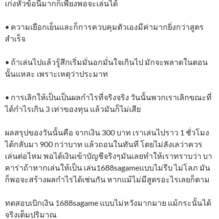
เก่งหัวข้อนี้มากก็เพียงพอจะเล่นได้
• ความเยือกเย็นและก็การควบคุมตัวเองมีค่ามากยิ่งกว่าสูตร
สำเร็จ
• ถ้าเล่นไปแล้วรู้สึกเริ่มมั่นอกมั่นใจเกินไป มักจะพลาดในตอน
นั้นแหละ เพราะเหตุว่าประมาท
• การเลิกให้เป็นเป็นผลกำไรที่จริงจริง วันนั้นพวกเราเลิกขณะที่
ได้กำไรเกิน 3 เท่าของทุน แล้วมันก็ไม่เสีย
ผลสรุปของวันนั้นคือ จากเงิน 300 บาท เราเล่นไปราว 1 ชั่วโมง
ได้กลับมา 900 กว่าบาท แล้วถอนในทันที โดยไม่ลังเลว่าควร
เล่นต่อไหม พอได้เงินเข้าบัญชีจริงๆมันเลยทำให้เราทราบว่า บา
คาร่าถ้าหากเล่นให้เป็น เล่น1688sagameแบบไม่รีบ ไม่โลภ มัน
ก็พอจะสร้างผลกำไรได้เช่นกัน หากแม้ไม่มีสูตรอะไรเลยก็ตาม
ทดสอบเบิกเงิน 1688sagame แบบไม่หวังมากมาย แม้กระนั้นได้
จริงเต็มปริมาณ