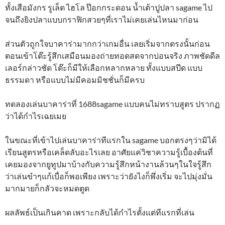
ทั้งเสือมังกร รูเล็ต ไฮโล ป๊อกกระดอน น้ำเต้าปูปลา sagame ไป
จนถึงยิงปลาแบบกราฟิกสวยๆที่เราไม่เคยเล่นไหนมาก่อน
ส่วนตัวถูกใจบาคาร่ามากกว่าเกมอื่น เลยเริ่มจากตรงนั้นก่อน
ตอนเข้าโต๊ะรู้สึกเสมือนมองถ่ายทอดสดจากบ่อนจริง ภาพชัดดีล
เลอร์กล่าวชัด โต๊ะก็มีให้เลือกหลากหลาย ทั้งแบบสปีด แบบ
ธรรมดา หรือแบบไม่มีคอมมิชชั่นก็มีครบ
ทดลองเล่นบาคาร่าที่ 1688sagame แบบคนไม่ทราบสูตร ปรากฏ
ว่าได้กำไรเฉยเมย
ในขณะที่เข้าไปเล่นบาคาร่าทีแรกใน sagame บอกตรงๆว่ามิได้
เรียนสูตรหรือเคล็ดลับอะไรเลย อาศัยแค่วิชาความรู้เบื้องต้นที่
เคยมองจากยูทูปมาบ้างกับความรู้สึกหน้างานล้วนๆในใจรู้สึก
ว่าเล่นขำๆแก้เบื่อก็พอเพียง เพราะว่ายังไงก็พึ่งเริ่ม จะไปมุ่งมั่น
มากมายก็กลัวจะหมดตูด
ผลลัพธ์เป็นเกินคาด เพราะกลับได้กำไรตั้งแต่ทีแรกที่เล่น