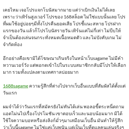
เคยไหม เจอโปรแจกโบนัสมากมาย แต่ว่าเบิกเงินไม่ได้เลย
เพราะว่าเทิร์นสูงเวอร์ โปรของ 168สล็อต ไม่ใช่แบบนั้นเลย โปร
ที่ผมใช้อยู่บ่อยๆมีทั้งโปรคืนยอดเสีย โปรชี้แนะสหาย โปรฝาก
แรกของวัน แล้วก็โปรโบนัสรายวัน เทิร์นแค่ไม่กี่เท่า ไม่บีบให้
จำเป็นต้องเล่นจนกระทั่งหมดเนื้อหมดตัว และไม่บังคับเกม ไม่
จำกัดห้อง
อีกอย่างคือเขามิได้โฆษณาเกินจริงในหน้าเว็บsagame ไม่มีคำ
หวานเวอร์วัง แต่พอกดเข้าไปในระบบสมาชิกกลับมีโปรให้เลือก
มาก รวมทั้งแปลงตามเทศกาลบ่อยมาก
1688sagame
ความรู้สึกที่ต่างไปจากเว็บอื่นแบบที่สัมผัสได้ตั้งแต่
วันแรก
ผมจำได้ว่าวันแรกที่สมัครยังไม่ทันได้เล่น พอลอขี้ตระหนี่ดถาม
แอดไม่นไปเรื่องโปรโมชัน เขาตอบเร็วและนอบน้อมมาก มิได้
ใช้ใจความบอทหรือส่งลิงก์มั่วๆมาเสมือนเว็บอื่น มันทำให้รู้สึก
ว่าเว็บนี้sagame ไม่ใช่แค่เว็บพนัน แต่เป็นเว็บที่ดูแลคนเล่นจริงๆ