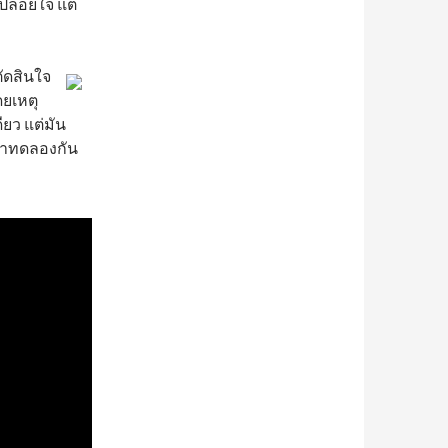
ปล่อยใจ แต่
ัดสินใจ
ดยเหตุ
ดียว แต่มัน
 มาทดลองกัน