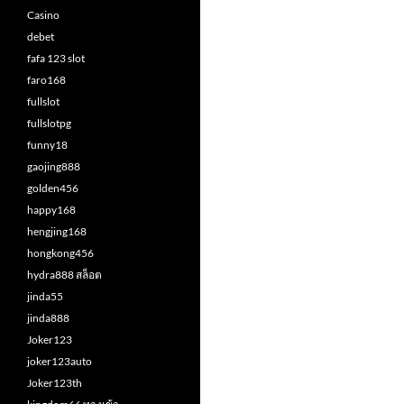
Casino
debet
fafa 123 slot
faro168
fullslot
fullslotpg
funny18
gaojing888
golden456
happy168
hengjing168
hongkong456
hydra888 สล็อต
jinda55
jinda888
Joker123
joker123auto
Joker123th