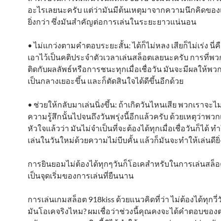
อะไรเลยนะครับ แต่ว่ามันมีต้นเหตุมาจากความนึกคิดขอ
ยิ่งกว่า ซึ่งมันสำคัญต่อการเล่นในระยะยาวแน่นอน
• ไม่แกว่งตามคำตอบระยะสั้น: ได้ก็ไม่หลง เสียก็ไม่เร่ง นี่คือ
เอาไว้เป็นคติประจำตัวเวลาเล่นสล็อตเลยนะครับ การที่พว
ติดกับผลลัพธ์หรือการชนะทุกเมื่อเชื่อวัน มันจะมีผลให้พ
เป็นกลางเยอะขึ้น และก็ตัดสินใจได้ดีขึ้นอีกด้วย
• ช่วยให้กลับมาเล่นนิ่งขึ้น: ถ้าเกิดวันไหนเสีย พวกเราจะไ
ความรู้สึกนั้นไปจนถึงวันพรุ่งนี้อีกแล้วครับ ด้วยเหตุว่าพว
หัวใจแล้วว่า มันไม่จำเป็นที่จะต้องได้ทุกเมื่อเชื่อวันก็ได้ ทำ
เล่นในวันใหม่ด้วยความไม่บีบคั้น แล้วก็มันจะทำให้เล่นดียิ่
การยินยอมไม่ต้องได้ทุกๆวันก็โอเคสำหรับในการเล่นสล็อ
เป็นจุดเริ่มของการเล่นที่ยืนนาน
การเล่นเกมสล็อต 918kiss ด้วยแนวคิดที่ว่า ไม่ต้องได้ทุกวี่
มันโอเคจริงไหม? ผมเชื่อว่าช่วงนี้คุณคงจะได้คำตอบของ