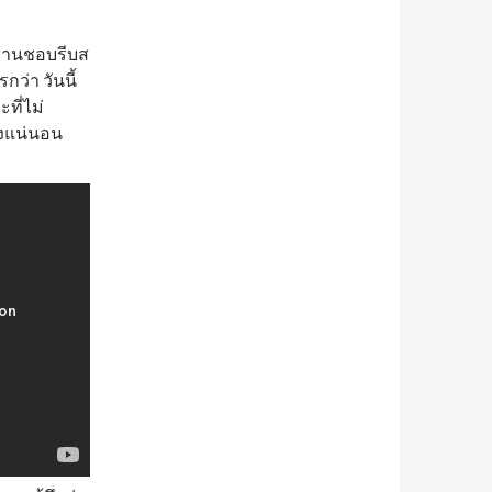
ท่านชอบรีบส
กว่า วันนี้
ที่ไม่
างแน่นอน