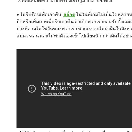
ใจที่ดีและลดความบกพร่องเจริญมากมายอีกด้วย
• ไม่รีบร้อนเพื่อเอาคืน:
สล็อต
ในวันที่เกมไม่เป็นใจ หลาย
ปีดหรือเพิ่มเบทเพื่อรีบเอาคืน ถ้าเกิดพวกเรายอมรับตั้งแต่แร
บางทีอาจไม่ใช่วันของพวกเรา พวกเราจะไม่ฝ่าฝืนในจังหวะ
สมควรเล่น และไม่พาตัวเองเข้าไปเสียหนักกว่าเดิมได้อย่