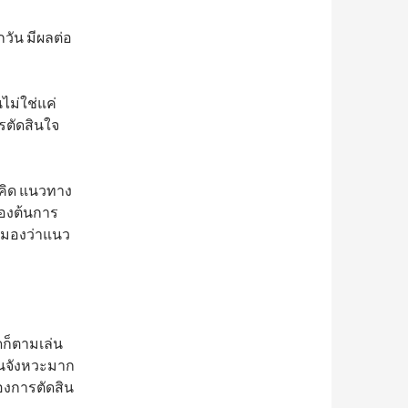
กวัน มีผลต่อ
ไม่ใช่แค่
รตัดสินใจ
คิด แนวทาง
้องต้นการ
ลยมองว่าแนว
ใดก็ตามเล่น
านจังหวะมาก
ของการตัดสิน