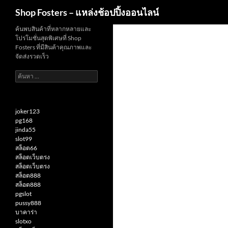
ค้นหา
Shop Fosters – แหล่งช้อปปิ้งออนไลน์
ค้นพบสินค้าที่หลากหลายและ
โปรโมชั่นสุดพิเศษที่ Shop
Fosters ที่มีสินค้าคุณภาพและ
จัดส่งรวดเร็ว
ค้นหา
สำหรับ:
joker123
pg168
jinda55
slot99
สล็อต66
สล็อตเว็บตรง
สล็อตเว็บตรง
สล็อต888
สล็อต888
pgslot
pussy888
บาคาร่า
slotxo