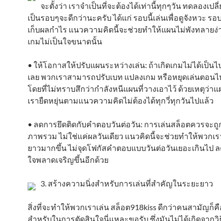
จะตั้งว่า เราจำเป็นที่จะต้องได้เท่านี้ทุกๆวัน ทดลองเป
เป็นรอบๆจะดีกว่านะครับ ได้แก่ รอบนี้เล่นเพื่อดูจังหวะ รอบนี
เก็บผลกำไร แนวความคิดนี้จะช่วยทำให้แผนไม่พังทลายง่า
เกมไม่เป็นใจขนาดนั้น
• ให้โอกาสให้ปรับแผนระหว่างเล่น: ถ้าเกิดเกมไม่ได้เป็นไ
เลย พวกเราสามารถปรับเบท แปลงเกม หรือหยุดเล่นตอนไห
โดยที่ไม่ทราบสึกว่ากำลังหนีแผนที่วางเอาไว้ ด้วยเหตุว
เรายืดหยุ่นตามแนวความคิดไม่ต้องได้ทุกวี่ทุกวันไปแล้ว
• ลดการยึดติดกับคำตอบวันต่อวัน: การเล่นสล็อตควรจะถู
ภาพรวม ไม่ใช่แค่ผลวันเดียว แนวคิดนี้จะช่วยทำให้พวกเ
ยาวมากขึ้น ไม่จุดโฟกัสคำตอบแบบวันต่อวันเยอะเกินไป 
ใจพลาดเจริญขึ้นอีกด้วย
3. สร้างความนิ่งสำหรับการเล่นที่สำคัญในระยะยาว
สิ่งที่จะทำให้พวกเราเล่น สล็อต918kiss ดีกว่าคนสามัญก็คื
สำหรับในการตัดสินใจนี่แหละขอรับ ซึ่งมันไม่ได้เกิดจากวิธี