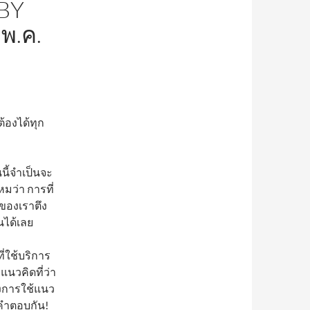
 BY
พ.ค.
้องได้ทุก
นี้จำเป็นจะ
หมว่า การที่
นของเราตึง
นได้เลย
ี่ใช้บริการ
นวคิดที่ว่า
ึ่งการใช้แนว
าคำตอบกัน!