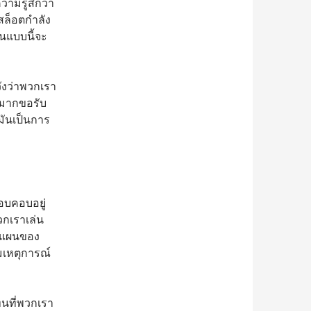
ามรู้สึกว่า
สล็อตกำลัง
นแบบนี้จะ
หวังว่าพวกเรา
้นมากขอรับ
มันเป็นการ
อบคอบอยู่
วกเราเล่น
ห้แผนของ
มเหตุการณ์
ทนที่พวกเรา