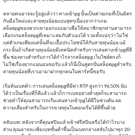
หลายคนอาจจะรู้อยู่แล้วว่า ทางเข้าpg นั้นเป็นค่ายเกมที่เป็นมิตร
กับมือใหม่และสายทุนน้อยแบบสุดๆเนื่องจากว่าเกม
สล็อตpgของพวกเขาออกแบบมาเพื่อให้สมาชิกทุกท่านสามารถ
เลือกเกมสล็อตpgที่เหมาะสมกับตัวเองได้ รวมทั้งแน่ๆว่า ไม่ใช่
แค่ตัวเกมเพียงแค่นั้นที่จะเอื้อประโยชน์ให้กับสายทุนน้อย แม้
กระนั้นถ้าเกิดสายทุนน้อยมีเทคนิคสำหรับการเล่นทางเข้าpgที่ดี
ขึ้น ช่องทางสำหรับการได้กำไรจากสล็อตpg เว็บไซต์ตรงก็
ไม่ใช่เรื่องยากแน่นอนขอรับ แล้วก็นี่เป็นสูตรปั่นสล็อตpgสำหรับ
สายทุนน้อยที่เราเอามาฝากทุกคนในพาร์ทนี้ขอรับ
เริ่มต้นเบทต่ำ: การเล่นสล็อตpgที่มีค่า RTP สูงกว่า 96.50% นับ
ได้ว่าเป็นเรื่องที่ก็ดีแล้ว แล้วก็การเบทอย่างต่ำสุดก็จะสามารถ
ช่วยทำให้คุณสามารถเริ่มเล่นทางเข้าpgได้ดีในช่วงต้น ลด
ความเสี่ยงสำหรับในการขาดทุนในตอนเริ่มได้ดีขึ้นด้วย
สลับเบท: หลังจากที่คุณสปินแล้วเข้าฟรีสปินหรือได้กำไรบาง
ส่วน คุณอาจจะเพิ่มเบทขั้นต่ำขึ้นเป็นเบทกลางสลับไปมาทุก 20-