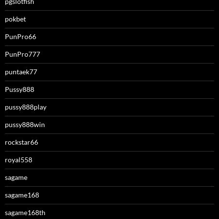
pgslotfish
pokbet
PunPro66
PunPro777
puntaek77
Pussy888
pussy888play
pussy888win
rockstar66
royal558
sagame
sagame168
sagame168th