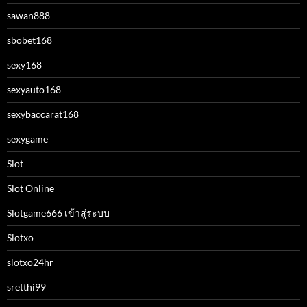
sawan888
sbobet168
sexy168
sexyauto168
sexybaccarat168
sexygame
Slot
Slot Online
Slotgame666 เข้าสู่ระบบ
Slotxo
slotxo24hr
sretthi99