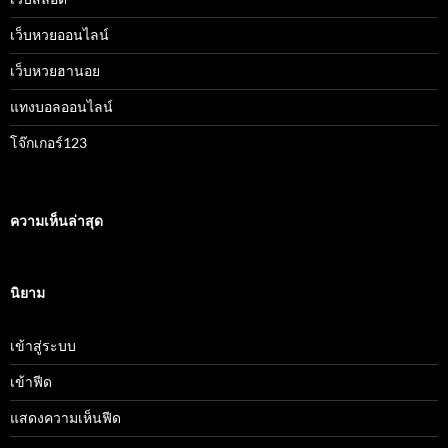
เว็บหวยออนไลน์
เว็บหวยฮานอย
แทงบอลออนไลน์
โจ๊กเกอร์123
ความเห็นล่าสุด
นิยาม
เข้าสู่ระบบ
เข้าฟีด
แสดงความเห็นฟีด