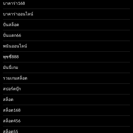
บาคาร่า168
บาคาร่าออนไลน์
ปั่นสล็อต
ปั่นแตก66
พนันออนไลน์
พุซซี่888
มันนี่เกม
รวมเกมสล็อต
สปอร์ตบุ๊ก
สล็อต
สล็อต168
สล็อต456
สล็อต55