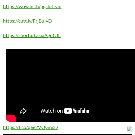
https://wow.in.th/pgslot-vin
https://cutt.ly/FrjBuIvD
https://shorturl.asia/QuCJL
https://t.co/qee2VQGAsD