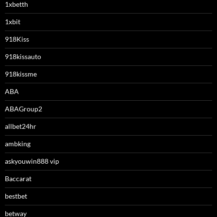
1xbetth
1xbit
918Kiss
918kissauto
918kissme
ABA
ABAGroup2
allbet24hr
ambking
askyouwin888 vip
Baccarat
bestbet
betway