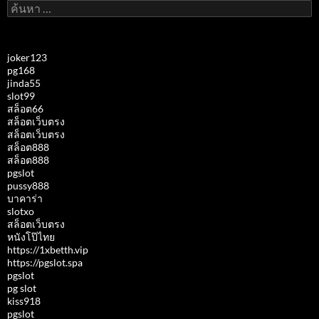
ค้นหา
สำหรับ:
joker123
pg168
jinda55
slot99
สล็อต66
สล็อตเว็บตรง
สล็อตเว็บตรง
สล็อต888
สล็อต888
pgslot
pussy888
บาคาร่า
slotxo
สล็อตเว็บตรง
หนังโป๊ไทย
https://1xbetth.vip
https://pgslot.spa
pgslot
pg slot
kiss918
pgslot