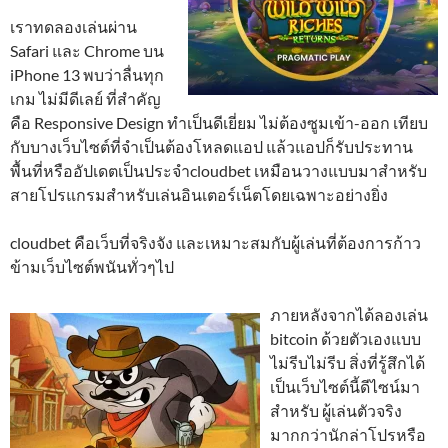
เราทดลองเล่นผ่าน
Safari และ Chrome บน
iPhone 13 พบว่าลื่นทุก
เกม ไม่มีดีเลย์ ที่สำคัญ
คือ Responsive Design ทำเป็นดีเยี่ยม ไม่ต้องซูมเข้า-ออก เทียบ
กับบางเว็บไซต์ที่จำเป็นต้องโหลดแอป แล้วแอปก็รับประทาน
พื้นที่หรืออัปเดตเป็นประจำcloudbet เหมือนวางแบบมาสำหรับ
สายโปรแกรมสำหรับเล่นอินเตอร์เน็ตโดยเฉพาะอย่างยิ่ง
cloudbet คือเว็บที่จริงจัง และเหมาะสมกับผู้เล่นที่ต้องการก้าว
ข้ามเว็บไซต์พนันทั่วๆไป
ภายหลังจากได้ลองเล่น
bitcoin ด้วยตัวเองแบบ
ไม่รีบไม่รีบ สิ่งที่รู้สึกได้
เป็นเว็บไซต์นี้ดีไซน์มา
สำหรับ ผู้เล่นตัวจริง
มากกว่านักล่าโปรหรือ