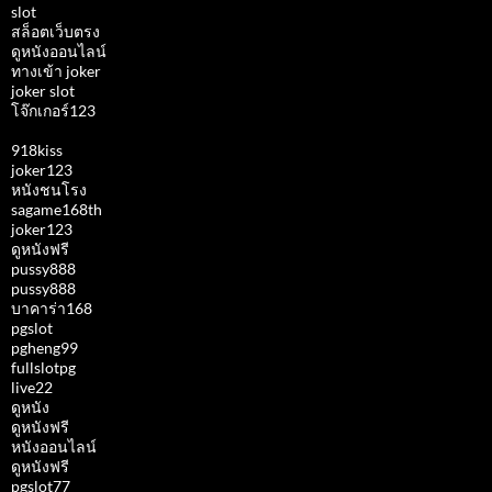
slot
สล็อตเว็บตรง
ดูหนังออนไลน์
ทางเข้า joker
joker slot
โจ๊กเกอร์123
918kiss
joker123
หนังชนโรง
sagame168th
joker123
ดูหนังฟรี
pussy888
pussy888
บาคาร่า168
pgslot
pgheng99
fullslotpg
live22
ดูหนัง
ดูหนังฟรี
หนังออนไลน์
ดูหนังฟรี
pgslot77