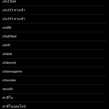
ufa11bet
ufa191 ทางเข้า
ufa191 ทางเข้า
ufa88
Ufa89bet
ufa9r
ufabet
ufabomb
ufasexygame
ufasnake
zeus66
คาสิโน
คาสิโนออนไลน์