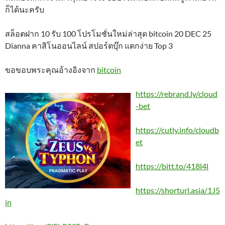
ก็ได้นะครับ
สล็อตฝาก 10 รับ 100 โปรโมชั่นใหม่ล่าสุด bitcoin 20 DEC 25
Dianna คาสิโนออนไลน์ สปอร์ตบุ๊ก แตกง่าย Top 3
ขอขอบพระคุณอ้างอิงจาก
bitcoin
https://rebrand.ly/cloud
-bet
https://cutly.info/cloudb
et
https://bitt.to/418l4l
https://shorturl.asia/1J5
in