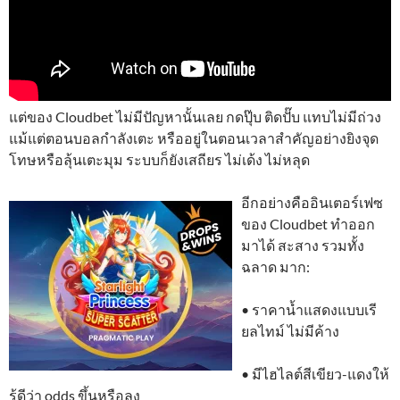
แต่ของ Cloudbet ไม่มีปัญหานั้นเลย กดปุ๊บ ติดปั๊บ แทบไม่มีถ่วง
แม้แต่ตอนบอลกำลังเตะ หรืออยู่ในตอนเวลาสำคัญอย่างยิงจุด
โทษหรือลุ้นเตะมุม ระบบก็ยังเสถียร ไม่เด้ง ไม่หลุด
อีกอย่างคืออินเตอร์เฟซ
ของ Cloudbet ทำออก
มาได้ สะสาง รวมทั้ง
ฉลาด มาก:
• ราคาน้ำแสดงแบบเรี
ยลไทม์ ไม่มีค้าง
• มีไฮไลต์สีเขียว-แดงให้
รู้ดีว่า odds ขึ้นหรือลง