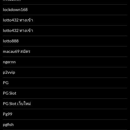
lockdown168
lotto432 ทางเข้า
lotto432 ทางเข้า
lotto888
macau69 สมัคร
ngernn
p2vvip
PG
PG Slot
PG Slot เว็บใหม่
Pg99
pgfish