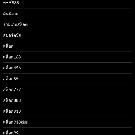
พุซซี่888
มันนี่เกม
รวมเกมสล็อต
สปอร์ตบุ๊ก
สล็อต
สล็อต168
สล็อต456
สล็อต55
สล็อต777
สล็อต888
สล็อต918
สล็อต918kiss
สล็อต99