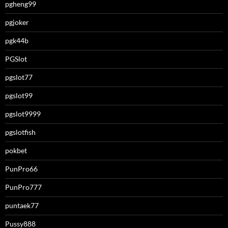
pgheng99
pgjoker
pgk44b
PGSlot
pgslot77
pgslot99
pgslot9999
pgslotfish
pokbet
PunPro66
PunPro777
puntaek77
Pussy888