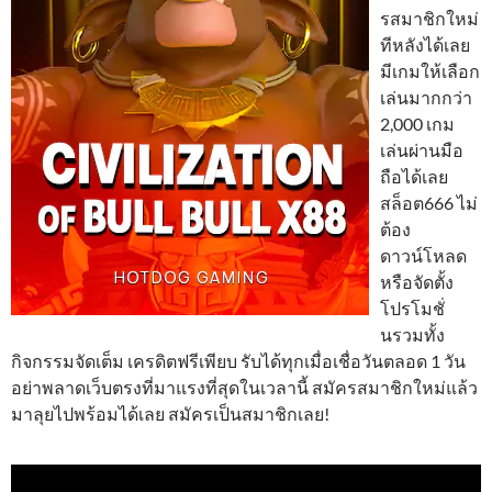
รสมาชิกใหม่
ทีหลังได้เลย
มีเกมให้เลือก
เล่นมากกว่า
2,000 เกม
เล่นผ่านมือ
ถือได้เลย
สล็อต666 ไม่
ต้อง
ดาวน์โหลด
หรือจัดตั้ง
โปรโมชั่
นรวมทั้ง
กิจกรรมจัดเต็ม เครดิตฟรีเพียบ รับได้ทุกเมื่อเชื่อวันตลอด 1 วัน
อย่าพลาดเว็บตรงที่มาแรงที่สุดในเวลานี้ สมัครสมาชิกใหม่แล้ว
มาลุยไปพร้อมได้เลย สมัครเป็นสมาชิกเลย!