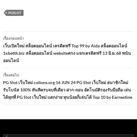
PGSLOT
เมนู
เรื่องก่อนหน้า
นำทาง
เว็บเปิดใหม่ สล็อตออนไลน์ เครดิตฟรี Top 99 by Aida สล็อตออนไลน์
1xbetth.biz สล็อตออนไลน์ websiteตรง แจกเครดิตฟรี 13 มิ.ย. 68 พนัน
เรื่อง
ออนไลน์
เรื่องต่อไป
PG Slot เว็บใหม่ colions.org 16 JUN 24 PG Slot เว็บใหม่ สมาชิกใหม่
รับโบนัส 100% ทันทีครบจบที่เดียว ฝาก-ถอน อัตโนมัติรองรับมือถือ เล่น
ได้ทุกที่ PG Slot เว็บใหม่ แตกง่าย ทุนน้อยก็เล่นได้ Top 10 by Earnestine
ค้นหา