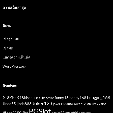
ความเห็นล่าสุด
นิยาม
เข้าสู่ระบบ
เข้าฟีด
แสดงความเห็นฟีด
WordPress.org
ป้ายกำกับ
hengjing168
918Kiss
918kissauto
funny18
happy168
allbet24hr
Joker123
Jinda55
jinda888
joker123auto
Joker123th
live22slot
PGSlot
PG
pg99
PG Slot
pgslot77
pgslot99
pgslotfish