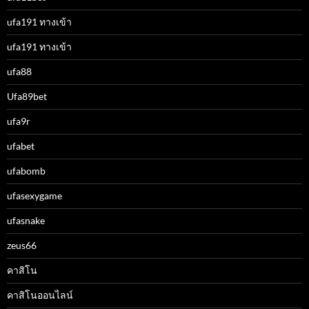
ufa191 ทางเข้า
ufa191 ทางเข้า
ufa88
Ufa89bet
ufa9r
ufabet
ufabomb
ufasexygame
ufasnake
zeus66
คาสิโน
คาสิโนออนไลน์