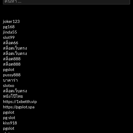
สำหรับ:
joker123
pg168
jinda55
slot99
สล็อต66
สล็อตเว็บตรง
สล็อตเว็บตรง
สล็อต888
สล็อต888
pgslot
pussy888
บาคาร่า
slotxo
สล็อตเว็บตรง
หนังโป๊ไทย
https://1xbetth.vip
https://pgslot.spa
pgslot
pg slot
kiss918
pgslot