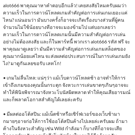
alot666 พาคุณมาหาคำตอบอีกแล้ว! เคยสงสัยไหมครับผมว่า
ความเร็วในการดาวน์โหลดเกมสำคัญต่อการเล่นเกมเยอะแค่
ไหน? แน่นอนว่า มันบางครั้งก็อาจจะเกิดเรื่องบางส่วนที่ผู้คน
จำนวนไม่ใช้น้อยบางทีอาจจะมองข้ามไป แต่บอกเลยว่า
ความเร็วในการดาวน์โหลดเกมนั้นมีความสำคัญต่อการเล่น
อย่างไม่ต้องสงสัย และก็ในพาร์ทนี้ พวกเรา alot666 รหัส ฟรี จะ
พาคุณมาดูเลยว่า มันมีความสำคัญต่อการเล่นเกมสล็อตของ
คุณมากน้อยแค่ไหน จะส่งผลต่อประสบการณ์ในการเล่นเกมยัง
ไง? มาดูกันเลยขอรับ เลทโก!
• เกมไม่ลื่นไหล: แน่ๆว่า แม้เว็บดาวน์โหลดช้า อาจทำให้การ
เข้าถึงเกมของคุณนั้นกระตุก จังหวะการเล่นขาดๆเกินๆอาจจะ
ทำให้พินิจพิจารณาจังหวะโบนัสผิดพลาด ทำให้คุณเสียอารมณ์
และก็พลาดโอกาสสำคัญได้เลยล่ะครับ
• มีผลต่ออโต้สปิน: แม้เน็ตช้าหรือเซิร์ฟเวอร์ของเว็บช้ามา
กมายๆอาจก่อให้การใช้ออโต้สปินค้างไปเลยล่ะครับผม ถ้ามา
ค้างในจังหวะสำคัญ เช่น Wild กำลังมา ก็บางทีก็อาจจะเสีย