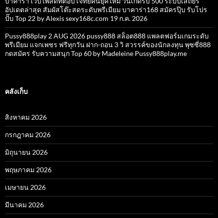
บาคาร่า เว็บไพ่สดที่ตอบโจทย์คนยุคใหม่ วันเกิดรับ 500 ระบบเสถียร
อัปเดตล่าสุด สัมผัสโต๊ะสดระดับพรีเมียม บาคาร่า168 สมัครปุ๊บ รับโปร
ปั๊บ Top 22 by Alexis sexy168c.com 19 ก.ค. 2026
Pussy888play 2 AUG 2026 pussy888 สล็อต888 แพลตฟอร์มเกมระดับ
พรีเมียม แจกเพชร ฟรีทุกวัน ฝาก-ถอน 3 วิ สวรรค์ของนักลงทุน พุซซี่888
กดสมัคร รับความสนุก Top 60 by Madeleine Pussy888play.me
คลังเก็บ
สิงหาคม 2026
กรกฎาคม 2026
มิถุนายน 2026
พฤษภาคม 2026
เมษายน 2026
มีนาคม 2026