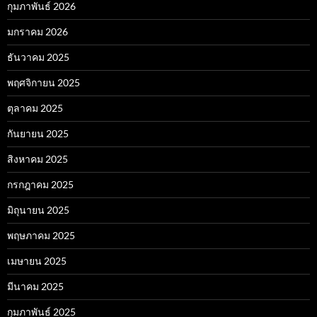
กุมภาพันธ์ 2026
มกราคม 2026
ธันวาคม 2025
พฤศจิกายน 2025
ตุลาคม 2025
กันยายน 2025
สิงหาคม 2025
กรกฎาคม 2025
มิถุนายน 2025
พฤษภาคม 2025
เมษายน 2025
มีนาคม 2025
กุมภาพันธ์ 2025