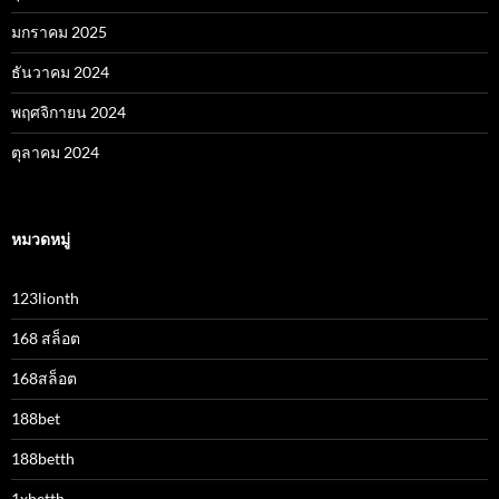
มกราคม 2025
ธันวาคม 2024
พฤศจิกายน 2024
ตุลาคม 2024
หมวดหมู่
123lionth
168 สล็อต
168สล็อต
188bet
188betth
1xbetth