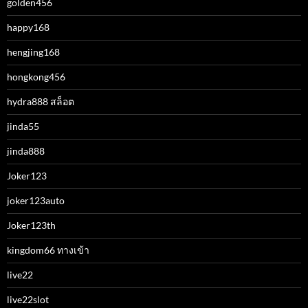
golden456
happy168
hengjing168
hongkong456
hydra888 สล็อต
jinda55
jinda888
Joker123
joker123auto
Joker123th
kingdom66 ทางเข้า
live22
live22slot