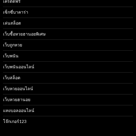
เครดิตฟรี
เซ็กซี่บาคาร่า
เล่นสล็อต
เว็บซื้อหวยฮานอยพิเศษ
เว็บถูกหวย
เว็บพนัน
เว็บพนันออนไลน์
เว็บสล็อต
เว็บหวยออนไลน์
เว็บหวยฮานอย
แทงบอลออนไลน์
โจ๊กเกอร์123