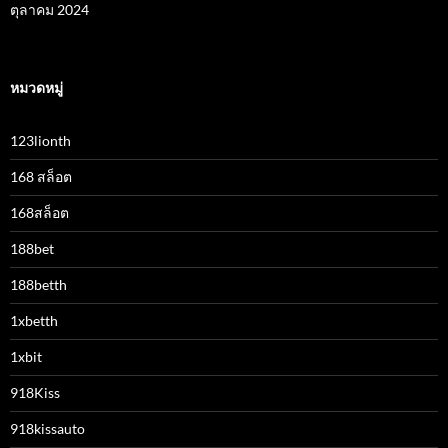
ตุลาคม 2024
หมวดหมู่
123lionth
168 สล็อต
168สล็อต
188bet
188betth
1xbetth
1xbit
918Kiss
918kissauto