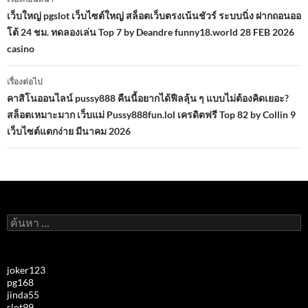
นำทาง
เว็บใหญ่ pgslot เว็บไซต์ใหญ่ สล็อตเว็บตรงเน้นชัวร์ ระบบนิ่ง ฝากถอนออ
โต้ 24 ชม. ทดลองเล่น Top 7 by Deandre funny18.world 28 FEB 2026
เรื่อง
casino
เรื่องต่อไป
คาสิโนออนไลน์ pussy888 คืนนี้อยากได้ฟีลลุ้น ๆ แบบไม่ต้องคิดเยอะ?
สล็อตเหมาะมาก เว็บแม่ Pussy888fun.lol เครดิตฟรี Top 82 by Collin 9
เว็บไซต์แตกง่าย มีนาคม 2026
ค้นหา
สำหรับ:
joker123
pg168
jinda55
slot99