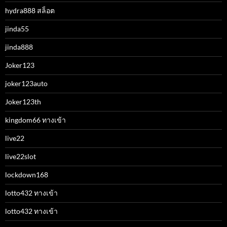
hydra888 สล็อต
jinda55
jinda888
Joker123
joker123auto
Joker123th
kingdom66 ทางเข้า
live22
live22slot
lockdown168
lotto432 ทางเข้า
lotto432 ทางเข้า