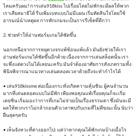
ไหมครับผม? การเล่น918kiss ไปเรื่อยโดยไม่พักจะมีผลให้พวก
เราเสียสมาธิได้ รีบเพิ่มเบทแบบไม่มีแผน เริ่มตัดสินใจโดยใช้
อารมณ์นำเหตุผล การพักเกมจะเป็นการรีเซ็ตที่ดีกว่า
2. ช่วยทำให้อ่านฟอร์มเกมได้ชัดขึ้น
นอกเหนือจากการหยุดวงจรแพ้ซ้อนแพ้แล้ว มันยังช่วยให้เรา
อ่านฟอร์มเกมได้ชัดขึ้นอีกด้วย เนื่องจากการเล่นสล็อตนั้น เรา
จะพึ่งแต่ดวงไม่ได้เลยนะครับ มันจำต้องอาศัยการสังเกตรวมทั้ง
พินิจพิจารณาแนวทางเล่นตลอดเวลาด้วยถึงจะทำกำไรได้
• เล่น918kissme ต่อเนื่องกระทั่งเกิดความคุ้นชิน: ผู้คนจำนวน
มากที่เล่นตลอดแบบไม่มีพัก เพียงพอคุณแพ้เรื่อยคุณก็จะเริ่ม
เคยชิน เริ่มมองว่าการที่เกมไม่จ่ายเป็นเรื่องธรรมดา ซึ่งมันจะมี
ผลให้พวกเราไม่กล้าถอนตัวเวลาพบกับเกมที่ไม่ดีขณะนั้น นับว่า
ฝืนสุดๆครับ
• เห็นจังหวะที่ต่างออกไป: แต่ว่าหากคุณได้พักเกมบ้างเมื่อไร