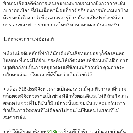
พักเกมเกิดผลดีต่อการเล่นเกมของพวกเรามากยิ่งกว่าการเล่น
อย่างต่อเนื่อง ซึ่งในเนื้อหานี้ ผมก็ยกข้อดีของการพักเกมมาบ้าง
ด้วย จะมีเรื่องอะไรที่คุณควรจะรู้บ้าง มันจะเป็นประโยชน์ต่อ
การเล่นของพวกเรามากแค่ไหน? มาหาคำตอบกันเลยครับ!
1. ตัดวงจรการแพ้ซ้อนแพ้
หนึ่งในปัจจัยหลักที่ทำให้นักเดิมพันเสียหนักบ่อยๆก็คือ เล่นต่อ
ในขณะที่เกมมิได้จ่าย กระตุ้นให้เกิดวงจรแพ้ซ้อนแพ้ไปอีก การ
หยุดพักก่อนเป็นการหยุดวงจรแพ้ซ้อนแพ้ก้าวหน้า คุณอาจจะ
กลับมาเล่นต่อในเวลาที่ดีขึ้นกว่าเดิมด้วยก็ได้
• สล็อต918kissมีจังหวะจ่ายเป็นตอนๆ: แม้คุณพิจารณาดีๆเกม
สล็อตจะมีจังหวะจ่ายเป็นช่วง มีอีกทั้งตอนดีและไม่ดี ถ้าเกิดเล่น
ตลอดในช่วงที่ไม่ดีมันก็มีแม้กระนั้นจะจมนั่นแหละขอรับ การ
พักเป็นการตัดตอนที่ไม่ดีออกไปก่อน ไม่ฝืนเล่นในรอบที่ไม่
สมควรเล่น
• ทำให้เสียสมาธิง่าย:
918kiss
ยิ่งแพ้ก็ยิ่งรีบกดสปิน เคยเป็นกัน