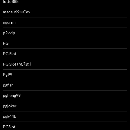
lotto888
macau69 สมัคร
ngernn
p2vvip
PG
PG Slot
PG Slot เว็บใหม่
Pg99
pgfish
pgheng99
pgjoker
pgk44b
PGSlot