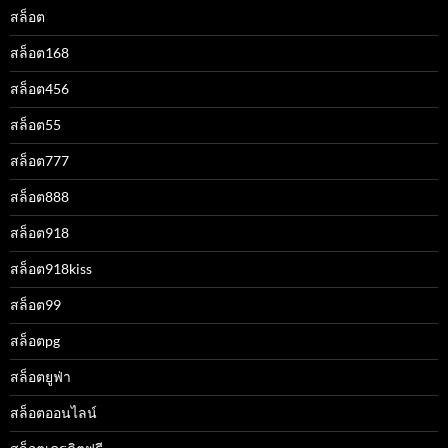
สล็อต
สล็อต168
สล็อต456
สล็อต55
สล็อต777
สล็อต888
สล็อต918
สล็อต918kiss
สล็อต99
สล็อตpg
สล็อตยูฟ่า
สล็อตออนไลน์