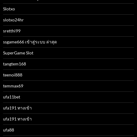
Slotxo
slotxo24hr
sretthi99
ssgame666 เข้าสู่ระบบ ล่าสุด
SuperGame Slot
tangtem168
teenoi888
temmax69
ufa11bet
ufa191 ทางเข้า
ufa191 ทางเข้า
ufa88