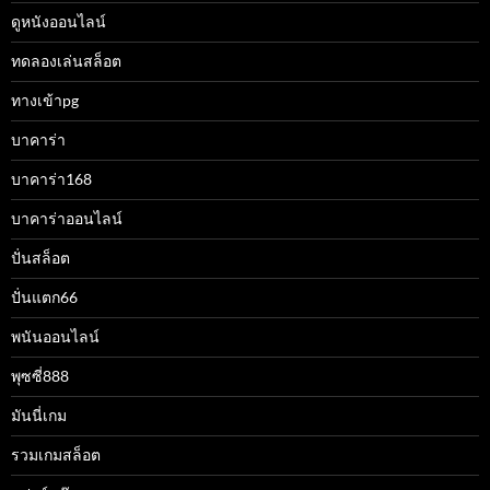
ดูหนังออนไลน์
ทดลองเล่นสล็อต
ทางเข้าpg
บาคาร่า
บาคาร่า168
บาคาร่าออนไลน์
ปั่นสล็อต
ปั่นแตก66
พนันออนไลน์
พุซซี่888
มันนี่เกม
รวมเกมสล็อต