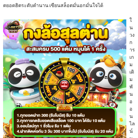
ตยอดฮิตระดับตำนาน เซียนสล็อตมั่นอกมั่นใจได้
ใ
น
วง
ก
าร
เก
ม
เดิ
ม
พั
น
อ
อ
น
ไล
น์