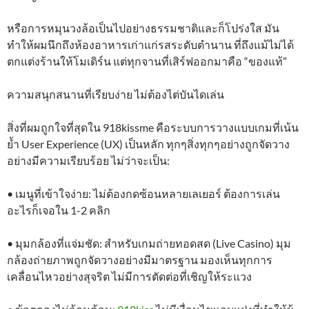
หรือการหมุนวงล้อเป็นไปอย่างธรรมชาติและก็โปร่งใส มัน
ทำให้ผมนึกถึงห้องอาหารเก่าแก่รสระดับตำนาน ที่ถึงแม้ไม่ได้
ตกแต่งร้านให้โมเดิร์น แต่ทุกจานที่เสิร์ฟออกมาคือ “ของแท้”
ความสนุกสนานที่เรียบง่าย ไม่ต้องไต่บันไดเล่น
สิ่งที่ผมถูกใจที่สุดใน 918kissme คือระบบการวางแบบเกมที่เน้น
ย้ำ User Experience (UX) เป็นหลัก ทุกๆสิ่งทุกๆอย่างถูกจัดวาง
อย่างมีความเรียบร้อย ไม่ว่าจะเป็น:
• เมนูที่เข้าใจง่าย: ไม่ต้องกดซ้อนหลายเลเยอร์ ต้องการเล่น
อะไรก็เจอใน 1-2 คลิก
• มุมกล้องที่แจ่มชัด: สำหรับเกมถ่ายทอดสด (Live Casino) มุม
กล้องถ่ายภาพถูกจัดวางอย่างมีมาตรฐาน มองเห็นทุกการ
เคลื่อนไหวอย่างสุจริต ไม่มีการตัดต่อที่เชิญให้ระแวง