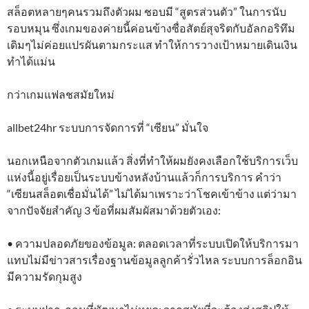
สล็อตหลายๆคนรวมถึงตัวผม ชอบมี “สูตรส่วนตัว” ในการนับ
รอบหมุน ซึ่งเกมของค่ายนี้ค่อนข้างซื่อสัตย์สุจริตกับอัลกอริทึม
เดิมๆไม่ค่อยแปรผันตามกระแส ทำให้การวางเป้าหมายเดินเงิน
ทำได้แม่น
กว่าเกมแฟลชสมัยใหม่
allbet24hr ระบบการจัดการที่ “เซียน” มั่นใจ
นอกเหนือจากตัวเกมแล้ว สิ่งที่ทำให้ผมยังคงเลือกใช้บริการเว็บ
แห่งนี้อยู่เรื่อยเป็นระบบข้างหลังบ้านแล้วก็การบริการ คำว่า
“เซียนสล็อตเชื่อมั่นได้” ไม่ได้มาเพราะว่าโชคเข้าข้าง แต่ว่ามา
จากปัจจัยสำคัญ 3 ข้อที่ผมสัมผัสมาด้วยตัวเอง:
• ความปลอดภัยของข้อมูล: ตลอดเวลาที่ระบบเปิดให้บริการมา
แทบไม่มีข่าวสารเรื่องฐานข้อมูลลูกค้ารั่วไหล ระบบการล็อกอิน
มีความรัดกุมสูง