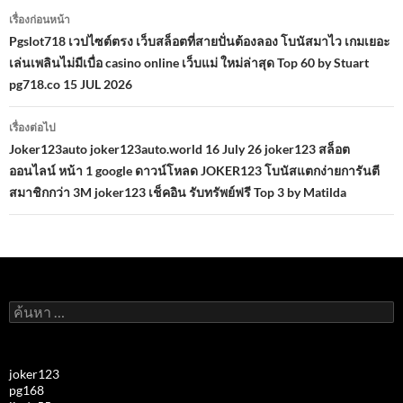
เมนู
เรื่องก่อนหน้า
นำทาง
Pgslot718 เวปไซต์ตรง เว็บสล็อตที่สายปั่นต้องลอง โบนัสมาไว เกมเยอะ
เล่นเพลินไม่มีเบื่อ casino online เว็บแม่ ใหม่ล่าสุด Top 60 by Stuart
เรื่อง
pg718.co 15 JUL 2026
เรื่องต่อไป
Joker123auto joker123auto.world 16 July 26 joker123 สล็อต
ออนไลน์ หน้า 1 google ดาวน์โหลด JOKER123 โบนัสแตกง่ายการันตี
สมาชิกกว่า 3M joker123 เช็คอิน รับทรัพย์ฟรี Top 3 by Matilda
ค้นหา
สำหรับ:
joker123
pg168