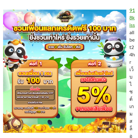
91
8k
iss
all
be
t2
4h
r
เว็
บ
ไ
ซ
ต์
เก
ม
ส
ล็
อ