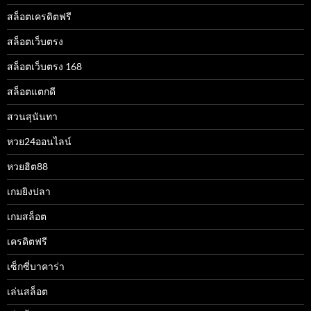
สล็อตเครดิตฟรี
สล็อตเว็บตรง
สล็อตเว็บตรง 168
สล็อตแตกดี
สวนสุนันทา
หวย24ออนไลน์
หวยฮิต88
เกมยิงปลา
เกมสล็อต
เครดิตฟรี
เซ็กซี่บาคาร่า
เล่นสล็อต