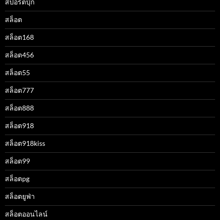
สปอร์ตบุ๊ก
สล็อต
สล็อต168
สล็อต456
สล็อต55
สล็อต777
สล็อต888
สล็อต918
สล็อต918kiss
สล็อต99
สล็อตpg
สล็อตยูฟ่า
สล็อตออนไลน์