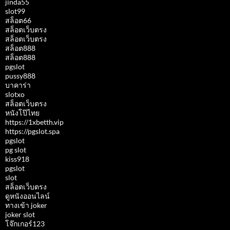
jinda55
slot99
สล็อต66
สล็อตเว็บตรง
สล็อตเว็บตรง
สล็อต888
สล็อต888
pgslot
pussy888
บาคาร่า
slotxo
สล็อตเว็บตรง
หนังโป๊ไทย
https://1xbetth.vip
https://pgslot.spa
pgslot
pg slot
kiss918
pgslot
slot
สล็อตเว็บตรง
ดูหนังออนไลน์
ทางเข้า joker
joker slot
โจ๊กเกอร์123