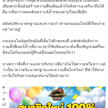
น้ำหนักของการหยุด หรือเสียงเอฟเฟกต์ในขณะที่โบนัสแตก
เสียงพวกนั้นมันสร้างความตื่นเต้นแล้วก็หลั่งสารอะดรีนาลีนได้
ดีมากยิ่งกว่าเพลงสังเคราะห์ล้ำๆของค่ายใหม่เสียอีก
allbet24hr มาตรฐานและความเก๋า ค่ายเกมออนไลน์ที่เรียบง่าย
แต่ “เอาอยู่”
เกมออนไลน์ยุคปัจจุบันที่เต็มไปด้วยแสงสี เอฟเฟกต์อลังการ
รวมทั้งฟีเจอร์ล้ำๆที่บางเวลาก็ซับซ้อนกระทั่งเชื้อเชิญปวดศรีษะ
มีคนใดกันแน่เคยรู้สึกเสมือนผมไหมขอรับว่า
บางคราวสิ่งที่เรามองหาจริงๆบางทีอาจไม่ใช่ความหวือหวา แต่
ว่าเป็น “ความนิ่ง มาตรฐาน และความลื่นไถลไหล” ที่ทำให้พวก
เราจับใจกับความสนุกสนานได้อย่างมาก
ค
วา
ม
เก๋