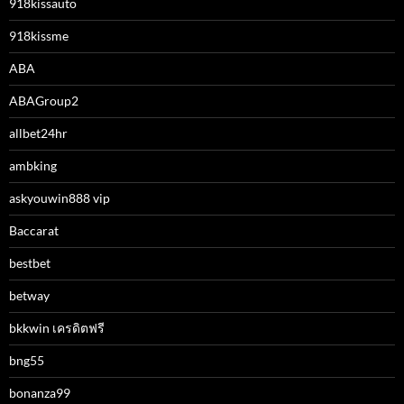
918kissauto
918kissme
ABA
ABAGroup2
allbet24hr
ambking
askyouwin888 vip
Baccarat
bestbet
betway
bkkwin เครดิตฟรี
bng55
bonanza99