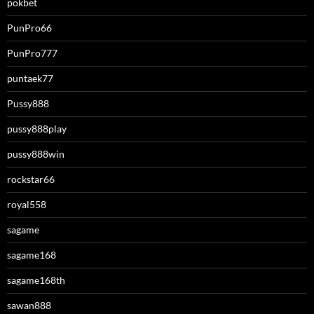
pokbet
PunPro66
PunPro777
puntaek77
Pussy888
pussy888play
pussy888win
rockstar66
royal558
sagame
sagame168
sagame168th
sawan888