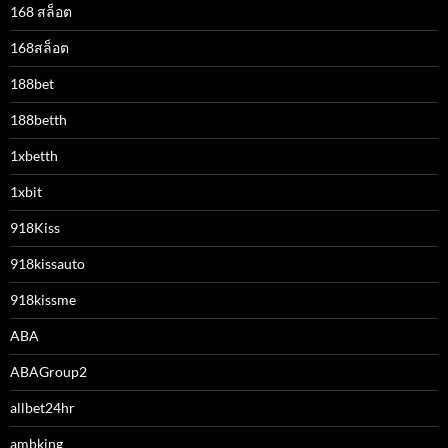
168 สล็อต
168สล็อต
188bet
188betth
1xbetth
1xbit
918Kiss
918kissauto
918kissme
ABA
ABAGroup2
allbet24hr
ambking