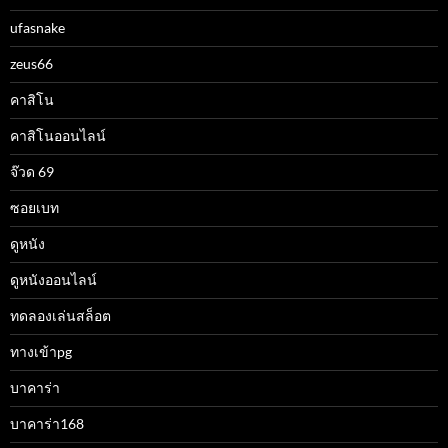
ufasnake
zeus66
คาสิโน
คาสิโนออนไลน์
จ๊วด 69
ซอยเบท
ดูหนัง
ดูหนังออนไลน์
ทดลองเล่นสล็อต
ทางเข้าpg
บาคาร่า
บาคาร่า168