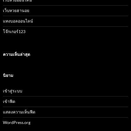
เว็บหวยฮานอย
แทงบอลออนไลน์
โจ๊กเกอร์123
ความเห็นล่าสุด
นิยาม
เข้าสู่ระบบ
เข้าฟีด
แสดงความเห็นฟีด
WordPress.org