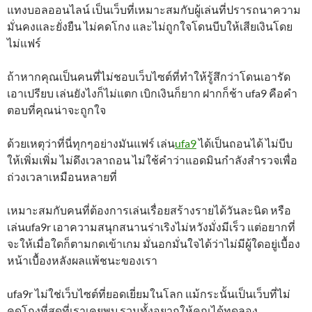
แทงบอลออนไลน์ เป็นเว็บที่เหมาะสมกับผู้เล่นที่ปรารถนาความ
มั่นคงและยั่งยืน ไม่คดโกง และไม่ถูกใจโดนบีบให้เสียเงินโดย
ไม่แฟร์
ถ้าหากคุณเป็นคนที่ไม่ชอบเว็บไซต์ที่ทำให้รู้สึกว่าโดนเอารัด
เอาเปรียบ เล่นยังไงก็ไม่แตก เบิกเงินก็ยาก ฝากก็ช้า ufa9 คือคำ
ตอบที่คุณน่าจะถูกใจ
ด้วยเหตุว่าที่นี่ทุกๆอย่างมันแฟร์ เล่น
ufa9
ได้เป็นถอนได้ ไม่บีบ
ให้เพิ่มเพิ่ม ไม่ดึงเวลาถอน ไม่ใช้คำว่าแอดมินกำลังสำรวจเพื่อ
ถ่วงเวลาเหมือนหลายที่
เหมาะสมกับคนที่ต้องการเล่นเรื่อยสร้างรายได้วันละนิด หรือ
เล่นufa9r เอาความสนุกสนานร่าเริงไม่หวังมั่งมีเร็ว แต่อยากที่
จะให้เมื่อใดก็ตามกดเข้าเกม มั่นอกมั่นใจได้ว่าไม่มีผู้ใดอยู่เบื้อง
หน้าเบื้องหลังผลแพ้ชนะของเรา
ufa9r ไม่ใช่เว็บไซต์ที่ยอดเยี่ยมในโลก แม้กระนั้นเป็นเว็บที่ไม่
คดโกงที่สุดที่เราเคยพบ รวมทั้งอยากให้คุณได้ทดลอง