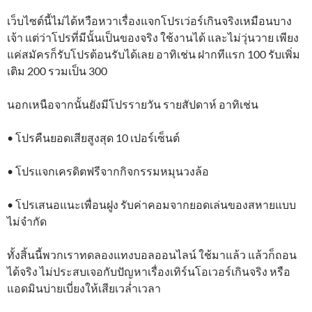
เว็บไซต์นี้ไม่ได้หวือหวาเรื่องแจกโปรเว่อร์เกินจริงเหมือนบาง
เจ้า แต่ว่าโปรที่มีนั้นเป็นของจริง ใช้งานได้ และไม่วุ่นวาย เพียง
แค่สมัครก็รับโปรต้อนรับได้เลย อาทิเช่น ฝากทีแรก 100 รับเพิ่ม
เติม 200 รวมเป็น 300
นอกเหนือจากนั้นยังมีโปรรายวัน รายสัปดาห์ อาทิเช่น
• โปรคืนยอดเสียสูงสุด 10 เปอร์เซ็นต์
• โปรแจกเครดิตฟรีจากกิจกรรมหมุนวงล้อ
• โปรเสนอแนะเพื่อนฝูง รับค่าคอมจากยอดเล่นของสหายแบบ
ไม่จำกัด
ทั้งสิ้นนี้พวกเราทดลองแทงบอลออนไลน์ ใช้มาแล้ว แล้วก็ถอน
ได้จริง ไม่ประสบเจอกับปัญหาเรื่องเทิร์นโอเวอร์เกินจริง หรือ
แอดมินบ่ายเบี่ยงให้เสียเวล่ำเวลา