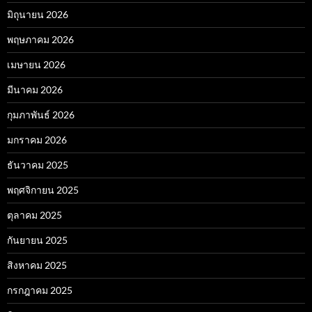
มิถุนายน 2026
พฤษภาคม 2026
เมษายน 2026
มีนาคม 2026
กุมภาพันธ์ 2026
มกราคม 2026
ธันวาคม 2025
พฤศจิกายน 2025
ตุลาคม 2025
กันยายน 2025
สิงหาคม 2025
กรกฎาคม 2025