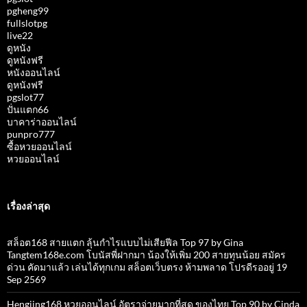
pgheng99
fullslotpg
live22
ดูหนัง
ดูหนังฟรี
หนังออนไลน์
ดูหนังฟรี
pgslot77
ปั่นแตก66
บาคาร่าออนไลน์
punpro777
ซื้อหวยออนไลน์
หวยออนไลน์
เรื่องล่าสุด
สล็อต168 สายแตก ลุ้นกำไรแบบไม่เสียฟีล Top 97 by Gina
Tangtem168e.com โบนัสพี่ฝากมา น้องให้เพิ่ม 200 สายทุนน้อย สมัคร
ด่วน คัดมาแล้ว เล่นได้ทุกเกม สล็อตเว็บตรง ห้ามพลาด โปรดีรออยู่ 19
Sep 2569
Hengjing168 หวยออนไลน์ อัตราจ่ายมากที่สุด ของไทย Top 90 by Cinda