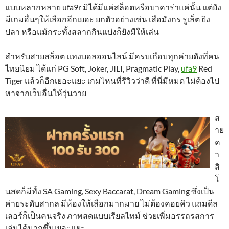
แบบหลากหลาย ufa9r มิได้มีแค่สล็อตหรือบาคาร่าแค่นั้น แต่ยัง
มีเกมอื่นๆให้เลือกอีกเยอะ ยกตัวอย่างเช่น เสือมังกร รูเล็ต ยิง
ปลา หรือแม้กระทั้งสลากกินแบ่งก็ยังมีให้เล่น
สำหรับสายสล็อต แทงบอลออนไลน์ มีครบเกือบทุกค่ายดังที่คน
ไทยนิยม ได้แก่ PG Soft, Joker, JILI, Pragmatic Play,
ufa9
Red
Tiger แล้วก็อีกเยอะแยะ เกมไหนที่รีวิวว่าดี ที่นี่มีหมด ไม่ต้องไป
หาจากเว็บอื่นให้วุ่นวาย
ส
าย
ค
า
สิ
โ
นสดก็มีทั้ง SA Gaming, Sexy Baccarat, Dream Gaming ซึ่งเป็น
ค่ายระดับสากล มีห้องให้เลือกมากมาย ไม่ต้องคอยคิว แถมดีล
เลอร์ก็เป็นคนจริง ภาพสดแบบเรียลไทม์ ช่วยเพิ่มอรรถรสการ
เล่นได้มากขึ้นเยอะแยะ