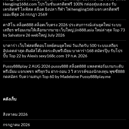
Hengjing168d.com โปรโมชั่นเครดิตฟรี 100% กล่องสุ่มเฮงเฮง รับ
เครดิตฟรี ไลฟ์สด สล็อต ยิงปลา กีฬา ไพ่ hengjing168 แจก เครดิตฟรี
เยอะที่สุด 26 กรกฎา 2569
คาสิโน สล็อต888 สล็อตเว็บตรง 2026 ประสบการณ์เล่นยุคใหม่ ระบบ
เสถียร พร้อมเกมให้เลือกมากมาย เว็บใหญ่ jin888.asia ใหม่ล่าสุด Top 73
by Salvatore 26 webใหญ่ July 2026
บาคาร่า เว็บไพ่สดที่ตอบโจทย์คนยุคใหม่ วันเกิดรับ 500 ระบบเสถียร
อัปเดตล่าสุด สัมผัสโต๊ะสดระดับพรีเมียม บาคาร่า168 สมัครปุ๊บ รับโปร
ปั๊บ Top 22 by Alexis sexy168c.com 19 ก.ค. 2026
Pussy888play 2 AUG 2026 pussy888 สล็อต888 แพลตฟอร์มเกมระดับ
พรีเมียม แจกเพชร ฟรีทุกวัน ฝาก-ถอน 3 วิ สวรรค์ของนักลงทุน พุซซี่888
กดสมัคร รับความสนุก Top 60 by Madeleine Pussy888play.me
คลังเก็บ
สิงหาคม 2026
กรกฎาคม 2026