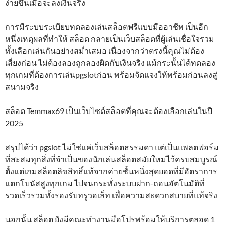
ง่ายขึ้นเมื่อจะลงเงินจริง
การมีระบบระเบียบทดลองเล่นสล็อตฟรีแบบมืออาชีพ เป็นอีก
หนึ่งเหตุผลที่ทำให้ สล็อต กลายเป็นเว็บสล็อตที่ผู้เล่นเชื่อใจรวม
ทั้งเลือกเล่นกันอย่างสม่ำเสมอ เนื่องจากว่าตรงนี้คุณไม่ต้อง
เสี่ยงก่อน ไม่ต้องลองถูกลองผิดกับเงินจริง แม้กระนั้นได้ทดลอง
ทุกเกมที่ต้องการเล่นpgslotก่อน พร้อมจัดแจงให้พร้อมก่อนลงสู่
สนามจริง
สล็อต Temmax69 เป็นเว็บไซต์สล็อตที่คุณจะต้องเลือกเล่นในปี
2025
สรุปได้ว่า pgslot ไม่ใช่แค่เว็บสล็อตธรรมดา แต่เป็นแพลตฟอร์ม
ที่สะสมทุกสิ่งที่จำเป็นของนักเล่นสล็อตสมัยใหม่ไว้ครบสมบูรณ์
ตั้งแต่เกมสล็อตลิขสิทธิ์แท้จากค่ายชั้นหนึ่งสุดยอดที่มีอัตราการ
แตกโบนัสสูงทุกเกม ไปจนกระทั่งระบบฝาก-ถอนอัตโนมัติที่
รวดเร็วรวมทั้งรองรับทรูวอเล็ท เพื่อความสะดวกสบายที่แท้จริง
นอกนั้น สล็อต ยังมีคณะทำงานมือโปรพร้อมให้บริการตลอด 1