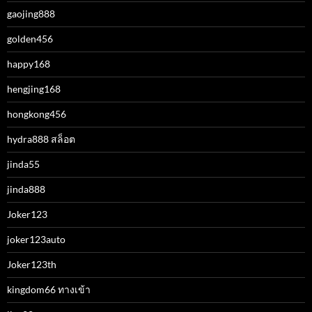
gaojing888
golden456
happy168
hengjing168
hongkong456
hydra888 สล็อต
jinda55
jinda888
Joker123
joker123auto
Joker123th
kingdom66 ทางเข้า