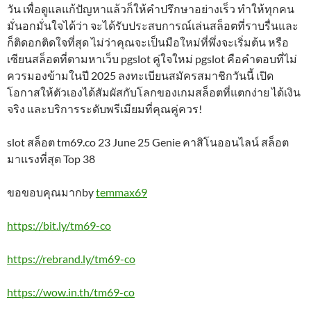
วัน เพื่อดูแลแก้ปัญหาแล้วก็ให้คำปรึกษาอย่างเร็ว ทำให้ทุกคน
มั่นอกมั่นใจได้ว่า จะได้รับประสบการณ์เล่นสล็อตที่ราบรื่นและ
ก็ติดอกติดใจที่สุด ไม่ว่าคุณจะเป็นมือใหม่ที่พึ่งจะเริ่มต้น หรือ
เซียนสล็อตที่ตามหาเว็บ pgslot คู่ใจใหม่ pgslot คือคำตอบที่ไม่
ควรมองข้ามในปี 2025 ลงทะเบียนสมัครสมาชิกวันนี้ เปิด
โอกาสให้ตัวเองได้สัมผัสกับโลกของเกมสล็อตที่แตกง่าย ได้เงิน
จริง และบริการระดับพรีเมียมที่คุณคู่ควร!
slot สล็อต tm69.co 23 June 25 Genie คาสิโนออนไลน์ สล็อต
มาแรงที่สุด Top 38
ขอขอบคุณมากby
temmax69
https://bit.ly/tm69-co
https://rebrand.ly/tm69-co
https://wow.in.th/tm69-co