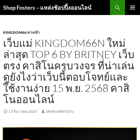
ค้นหา
Shop Fosters – แหล่งช้อปปิ้งออนไลน์
ข้าม
เมนูหลัก
ไป
ยัง
เนื้อหา
KINGDOM66 ทางเข้า
เว็บแม่ KINGDOM66N ใหม่
ล่าสุด TOP 6 BY BRITNEY เว็บ
ตรง คาสิโนครบวงจร ที่น่าเล่น
ดูยังไงว่าเว็บนี้ตอบโจทย์และ
ใช้งานง่าย 15 พ.ย. 2568 คาสิ
โนออนไลน์
17 ธันวาคม 2025
JAMES WATSON