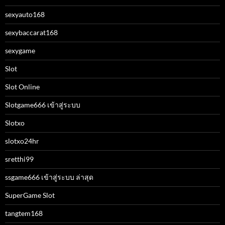
sexyauto168
sexybaccarat168
sexygame
Slot
Slot Online
Slotgame666 เข้าสู่ระบบ
Slotxo
slotxo24hr
sretthi99
ssgame666 เข้าสู่ระบบ ล่าสุด
SuperGame Slot
tangtem168