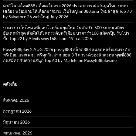
คาสิโน สล็อต888 สล็อตเว็บตรง 2026 ประสบการณ์เล่นยุคใหม่ ระบบ
เสถียร พร้อมเกมให้เลือกมากมาย เว็บใหญ่ jin888.asia ใหม่ล่าสุด Top 73
by Salvatore 26 webใหญ่ July 2026
บาคาร่า เว็บไพ่สดที่ตอบโจทย์คนยุคใหม่ วันเกิดรับ 500 ระบบเสถียร
อัปเดตล่าสุด สัมผัสโต๊ะสดระดับพรีเมียม บาคาร่า168 สมัครปุ๊บ รับโปร
ปั๊บ Top 22 by Alexis sexy168c.com 19 ก.ค. 2026
Pussy888play 2 AUG 2026 pussy888 สล็อต888 แพลตฟอร์มเกมระดับ
พรีเมียม แจกเพชร ฟรีทุกวัน ฝาก-ถอน 3 วิ สวรรค์ของนักลงทุน พุซซี่888
กดสมัคร รับความสนุก Top 60 by Madeleine Pussy888play.me
คลังเก็บ
สิงหาคม 2026
กรกฎาคม 2026
มิถุนายน 2026
พฤษภาคม 2026