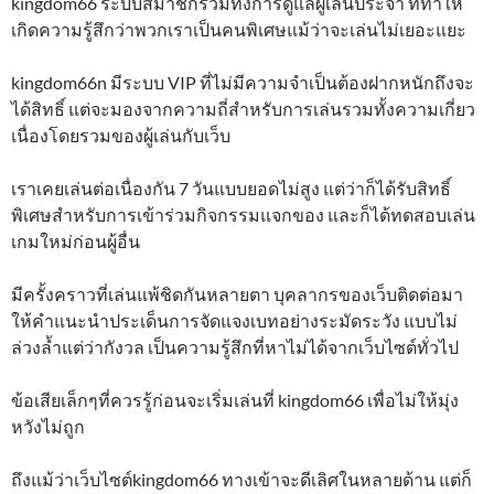
kingdom66 ระบบสมาชิกรวมทั้งการดูแลผู้เล่นประจำ ที่ทำให้
เกิดความรู้สึกว่าพวกเราเป็นคนพิเศษแม้ว่าจะเล่นไม่เยอะแยะ
kingdom66n มีระบบ VIP ที่ไม่มีความจำเป็นต้องฝากหนักถึงจะ
ได้สิทธิ์ แต่จะมองจากความถี่สำหรับการเล่นรวมทั้งความเกี่ยว
เนื่องโดยรวมของผู้เล่นกับเว็บ
เราเคยเล่นต่อเนื่องกัน 7 วันแบบยอดไม่สูง แต่ว่าก็ได้รับสิทธิ์
พิเศษสำหรับการเข้าร่วมกิจกรรมแจกของ และก็ได้ทดสอบเล่น
เกมใหม่ก่อนผู้อื่น
มีครั้งคราวที่เล่นแพ้ชิดกันหลายตา บุคลากรของเว็บติดต่อมา
ให้คำแนะนำประเด็นการจัดแจงเบทอย่างระมัดระวัง แบบไม่
ล่วงล้ำแต่ว่ากังวล เป็นความรู้สึกที่หาไม่ได้จากเว็บไซต์ทั่วไป
ข้อเสียเล็กๆที่ควรรู้ก่อนจะเริ่มเล่นที่ kingdom66 เพื่อไม่ให้มุ่ง
หวังไม่ถูก
ถึงแม้ว่าเว็บไซต์kingdom66 ทางเข้าจะดีเลิศในหลายด้าน แต่ก็