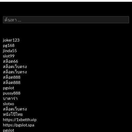
ค้นหา
สำหรับ:
joker123
pg168
jinda55
slot99
สล็อต66
สล็อตเว็บตรง
สล็อตเว็บตรง
สล็อต888
สล็อต888
pgslot
pussy888
บาคาร่า
slotxo
สล็อตเว็บตรง
หนังโป๊ไทย
https://1xbetth.vip
https://pgslot.spa
pgslot