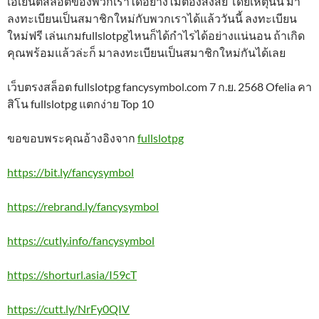
เอเย่นต์สล็อตของพวกเราได้อย่างไม่ต้องสงสัย โดยเหตุนั้น มา
ลงทะเบียนเป็นสมาชิกใหม่กับพวกเราได้แล้ววันนี้ ลงทะเบียน
ใหม่ฟรี เล่นเกมfullslotpgไหนก็ได้กำไรได้อย่างแน่นอน ถ้าเกิด
คุณพร้อมแล้วล่ะก็ มาลงทะเบียนเป็นสมาชิกใหม่กันได้เลย
เว็บตรงสล็อต fullslotpg fancysymbol.com 7 ก.ย. 2568 Ofelia คา
สิโน fullslotpg แตกง่าย Top 10
ขอขอบพระคุณอ้างอิงจาก
fullslotpg
https://bit.ly/fancysymbol
https://rebrand.ly/fancysymbol
https://cutly.info/fancysymbol
https://shorturl.asia/I59cT
https://cutt.ly/NrFy0QIV