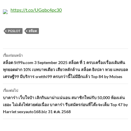
https://t.co/UGqbc4pc30
PGSLOT
สล็อต
เมนู
เรื่องก่อนหน้า
นำทาง
สล็อต St99a.com 3 September 2025 สล็อต ที่ 1 ครบเครื่องเรื่องเดิมพัน
ทุกยอดฝาก 10% เบทบาทเดียว เสียวหลักล้าน สล็อต ยิงปลา หวย แทงบอล
เรื่อง
เศรษฐี99 มีบริการ sretthi99 ครบกว่านี้ไม่มีอีกแล้ว Top 84 by Moises
เรื่องต่อไป
บาคาร่า เว็บใจป๋า เลิกกินมาม่าแน่นอน สมาชิกใหม่รับ 50,000 ห้องเล่น
เยอะ ไม่เด้งไพ่สวยต่อเนื่อง บาคาร่า รีบสมัครก่อนที่โต๊ะจะเต็ม Top 47 by
Harriet sexyauto168.biz 31 ต.ค. 2568