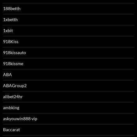
188betth
1xbetth
1xbit
918Kiss
918kissauto
918kissme
ABA
ABAGroup2
allbet24hr
ambking
askyouwin888 vip
Baccarat