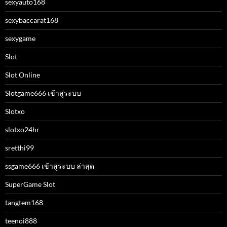
sexyauto168
sexybaccarat168
sexygame
Slot
Slot Online
Slotgame666 เข้าสู่ระบบ
Slotxo
slotxo24hr
sretthi99
ssgame666 เข้าสู่ระบบ ล่าสุด
SuperGame Slot
tangtem168
teenoi888