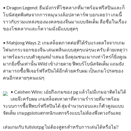
• Dragon Legend: ธีมมังกรที่โชคลาภที่มาพร้อมฟรีสปินและก็
โบนัสสุดพิเศษจากการหมุนวงล้อปลาคาร์พ บอกเลยว่า เกมนี้
ราวกับรวมแหล่งของมงคลของจีนมาแบบจัดเต็ม ลือชื่อในเรื่อง
ของโชคลากและก็ความมั่งมีแบบสุดๆ
• Mahjong Ways 2: เกมสล็อตภาคต่อที่ได้รับแรงดลใจจากเกม
ไพ่นกกระจอกของจีน เล่นเพลินแบบสุดๆแน่ๆนะครับ ด้วยเหตุว่า
มาพร้อมระบบตัวคูณสม่ำเสมอ ยิ่งคุณชนะมากเท่าไหร่ก็ยิ่งคูณ
มากยิ่งขึ้นเท่านั้น Wild เข้าง่ายดาย ฟีพบร์โบนัสจัดเต็ม แถมยัง
สามารถซื้อฟีเจอร์ฟรีสปินได้อีกด้วยครับผม เป็นเกมโปรดของ
คนอีกหลายๆคนแน่ๆ
• Caishen Wins: เอ๋ยถึงเกมของ pg แล้วไม่มีเกมอาติดไม่ได้
เลยจ๊ะครับผม เกมสล็อตเทวดาที่ความร่ำรวยที่มาพร้อม
ระบบการซื้อฟีพบร์ฟรีสปินได้ สุ่มจำนวนรอบและก็ตัวคูณแบบ
จัดเต็ม เกมpgslotแตกหนักแตกจริงแบบไม่ต้องพึ่งดวงกันเลย
เล่นเกมกับ fullslotpg ไม่ต้องสูตรสำหรับการเล่นได้หรือไม่?