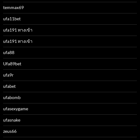
temmax69
ufa11bet
ufa191 ทางเข้า
ufa191 ทางเข้า
ufa88
Ufa89bet
ufa9r
ufabet
ufabomb
ufasexygame
ufasnake
zeus66