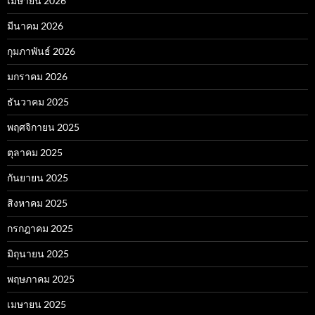
เมษายน 2026
มีนาคม 2026
กุมภาพันธ์ 2026
มกราคม 2026
ธันวาคม 2025
พฤศจิกายน 2025
ตุลาคม 2025
กันยายน 2025
สิงหาคม 2025
กรกฎาคม 2025
มิถุนายน 2025
พฤษภาคม 2025
เมษายน 2025