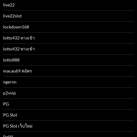
live22
live22slot
lockdown168
lotto432 ทางเข้า
lotto432 ทางเข้า
lotto888
macau69 สมัคร
ngernn
p2vvip
PG
PG Slot
PG Slot เว็บใหม่
Pg99