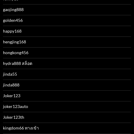
gaojing888
golden456
happy168
hengjing168
hongkong456
hydra888 สล็อต
jinda55
jinda888
Joker123
joker123auto
Joker123th
kingdom66 ทางเข้า