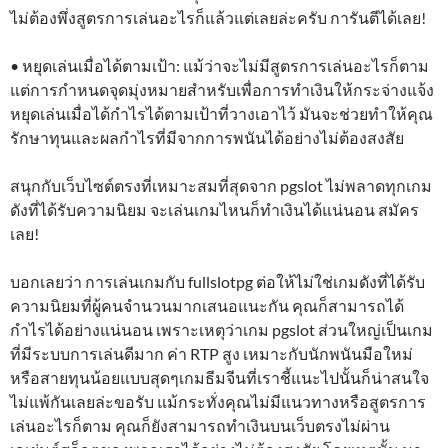
ไม่ต้องพึ่งสูตรการเล่นอะไรก็แล้วแต่เลยล่ะครับ การันตีได้เลย!
• หยุดเล่นเมื่อได้ตามเป้า: แม้ว่าจะไม่มีสูตรการเล่นอะไรก็ตาม
แต่การกำหนดจุดมุ่งหมายสำหรับเพื่อการทำเงินให้กระจ่างแจ้ง
หยุดเล่นเมื่อได้กำไรได้ตามเป้าที่วางเอาไว้ มันจะช่วยทำให้คุณ
รักษาทุนและผลกำไรที่มีจากการพนันได้อย่างไม่ต้องสงสัย
สนุกกับเว็บไซต์ตรงที่เหมาะสมที่สุดจาก pgslot ไม่พลาดทุกเกม
ดังที่ได้รับความนิยม จะเล่นเกมไหนก็ทำเงินได้แน่นอน สมัคร
เลย!
บอกเลยว่า การเล่นเกมกับ fullslotpg ต่อให้ไม่ใช่เกมดังที่ได้รับ
ความนิยมที่ผู้คนจำนวนมากเสนอแนะกัน คุณก็สามารถได้
กำไรได้อย่างแน่นอน เพราะเหตุว่าเกม pgslot ส่วนใหญ่เป็นเกม
ที่มีระบบการเล่นดีมาก ค่า RTP สูง เหมาะกับนักพนันมือใหม่
หรือสายทุนน้อยแบบสุดๆเกมธีมจีนที่เราชี้แนะไปนั้นก็น่าสนใจ
ไม่แพ้กันเลยล่ะขอรับ แม้กระทั่งคุณไม่มีแนวทางหรือสูตรการ
เล่นอะไรก็ตาม คุณก็ยังสามารถทำเงินบนเว็บตรงไม่ผ่าน