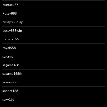
puntaek77
Pussy888
pussy888play
pussy888win
rockstar66
royal558
sagame
sagame168
sagame168th
sawan888
sbobet168
sexy168