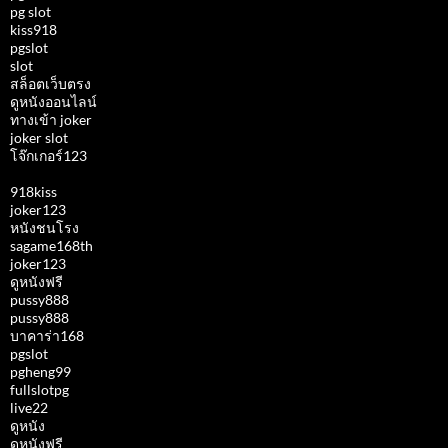
pg slot
kiss918
pgslot
slot
สล็อตเว็บตรง
ดูหนังออนไลน์
ทางเข้า joker
joker slot
โจ๊กเกอร์123
918kiss
joker123
หนังชนโรง
sagame168th
joker123
ดูหนังฟรี
pussy888
pussy888
บาคาร่า168
pgslot
pgheng99
fullslotpg
live22
ดูหนัง
ดูหนังฟรี