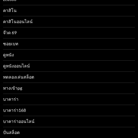
คาสิโน
คาสิโนออนไลน์
จ๊วด 69
ซอยเบท
ดูหนัง
ดูหนังออนไลน์
ทดลองเล่นสล็อต
ทางเข้าpg
บาคาร่า
บาคาร่า168
บาคาร่าออนไลน์
ปั่นสล็อต