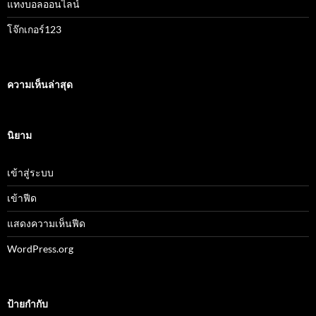
แทงบอลออนไลน์
โจ๊กเกอร์123
ความเห็นล่าสุด
นิยาม
เข้าสู่ระบบ
เข้าฟีด
แสดงความเห็นฟีด
WordPress.org
ป้ายกำกับ