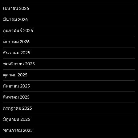
เมษายน 2026
มีนาคม 2026
กุมภาพันธ์ 2026
มกราคม 2026
ธันวาคม 2025
พฤศจิกายน 2025
ตุลาคม 2025
กันยายน 2025
สิงหาคม 2025
กรกฎาคม 2025
มิถุนายน 2025
พฤษภาคม 2025