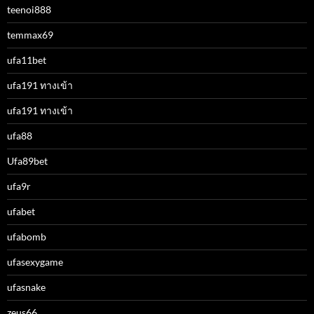
teenoi888
temmax69
ufa11bet
ufa191 ทางเข้า
ufa191 ทางเข้า
ufa88
Ufa89bet
ufa9r
ufabet
ufabomb
ufasexygame
ufasnake
zeus66