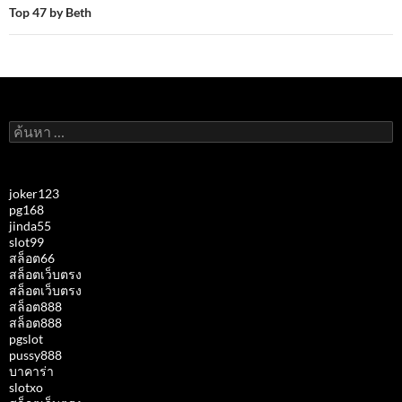
Top 47 by Beth
ค้นหา
สำหรับ:
joker123
pg168
jinda55
slot99
สล็อต66
สล็อตเว็บตรง
สล็อตเว็บตรง
สล็อต888
สล็อต888
pgslot
pussy888
บาคาร่า
slotxo