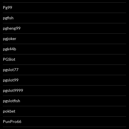
Pg99
pgfish
pgheng99
pgjoker
pgk44b
PGSlot
pgslot77
pgslot99
pgslot9999
pgslotfish
pokbet
PunPro66