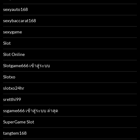
sexyauto168
sexybaccarat168
sexygame
Slot
Slot Online
Slotgame666 เข้าสู่ระบบ
Slotxo
slotxo24hr
sretthi99
ssgame666 เข้าสู่ระบบ ล่าสุด
SuperGame Slot
tangtem168