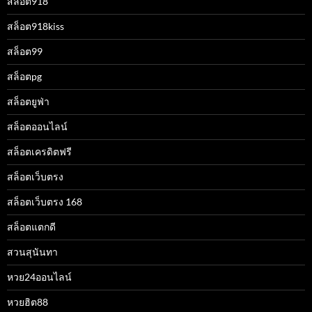
สล็อต918
สล็อต918kiss
สล็อต99
สล็อตpg
สล็อตยูฟ่า
สล็อตออนไลน์
สล็อตเครดิตฟรี
สล็อตเว็บตรง
สล็อตเว็บตรง 168
สล็อตแตกดี
สวนสุนันทา
หวย24ออนไลน์
หวยฮิต88