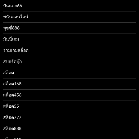
ปั่นแตก66
พนันออนไลน์
พุซซี่888
มันนี่เกม
รวมเกมสล็อต
สปอร์ตบุ๊ก
สล็อต
สล็อต168
สล็อต456
สล็อต55
สล็อต777
สล็อต888