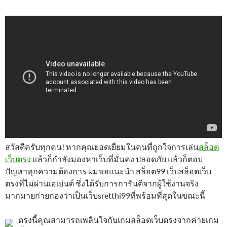
สวัสดีครับทุกคน! หากคุณยอดเยี่ยมในคนที่ถูกใจการเล่น
สล็อต
เว็บตรง
แล้วก็กำลังมองหาเว็บที่มั่นคง ปลอดภัย แล้วก็ตอบ
ปัญหาทุกความต้องการ ผมขอแนะนำ สล็อต99 เว็บสล็อตเว็บ
ตรงที่ไม่ผ่านเอเย่นต์ ซึ่งได้รับการการันตีจากผู้ใช้งานจริง
มากมายก่ายกองว่าเป็นเว็บsretthi99ที่พร้อมที่สุดในขณะนี้
ตรงนี้คุณสามารถเพลินใจกับเกมสล็อตเว็บตรงจากค่ายเกม