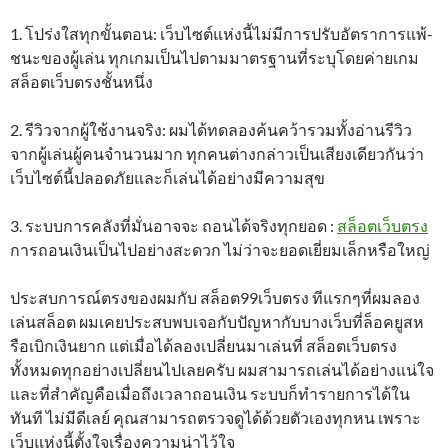
1. โปร่งใสทุกขั้นตอน: เว็บไซต์แห่งนี้ไม่มีการปรับอัตราการแพ้-
ชนะของผู้เล่น ทุกเกมเป็นไปตามมาตรฐานที่ระบุโดยค่ายเกม
สล็อตเว็บตรงชั้นหนึ่ง
2. รีวิวจากผู้ใช้งานจริง: ผมได้ทดลองค้นคว้ารวมทั้งอ่านรีวิว
จากผู้เล่นผู้คนจำนวนมาก ทุกคนต่างกล่าวเป็นเสียงเดียวกันว่า
เว็บไซต์นี้ปลอดภัยและก็เล่นได้อย่างมีความสุข
3. ระบบการคลังที่มั่นอาจจะ ถอนได้จริงทุกยอด :
สล็อตเว็บตรง
การถอนเงินเป็นไปอย่างสะดวก ไม่ว่าจะยอดเยี่ยมเล็กหรือใหญ่
ประสบการณ์ตรงของผมกับ สล็อต99เว็บตรง ทีแรกๆที่ผมลอง
เล่นสล็อต ผมเคยประสบพบเจอกับปัญหากับบางเว็บที่ล็อคยูสห
รือเบิกเงินยาก แต่เมื่อได้ลองเปลี่ยนมาเล่นที่ สล็อตเว็บตรง
ทั้งหมดทุกอย่างเปลี่ยนไปเลยครับ ผมสามารถเล่นได้อย่างแน่ใจ
และที่สำคัญคือเมื่อถึงเวลาถอนเงิน ระบบก็ทำรายการได้ใน
ทันที ไม่มีดีเลย์ คุณสามารถตรวจดูได้ด้วยตัวเองทุกหน เพราะ
เว็บแห่งนี้ตั้งใจเรื่องความน่าไว้ใจ