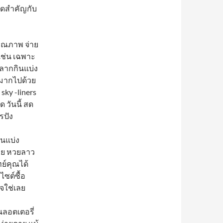
จุดสำคัญกับ
คุณภาพ จ่าย
เช่น เฉพาะ
ลากกินแบ่ง
ี่มากไปด้วย
ky -liners
 วันนี้ สด
รปัง
ินแบ่ง
ทย หวยลาว
ย์คุณได้
ซต์ซื้อ
จใช่เลย
นลอตเตอรี่