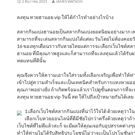
2 ธันวาคม 2025
JAMES WATSON
ลงทุน หวยฮานอย vip ให้ได้กำไรทำอย่างไรบ้าง
สลากกินแบ่งฮานอยเป็นสลากกินแบ่งยอดนิยมอย่างมาก เพ
สามารถที่จะเล่นสลากกินแบ่งได้แต่ละวันโดยไม่ต้องคอยวัน
16 ของทุกเดือนราวกับหวยไทยแต่การจะเลือกเว็บไซต์สลา
ฮานอย ที่มีคุณภาพสูงและก็สามารถที่จะลงทุนแล้วได้รับ
ทดแทนที่ดีนั้น
คุณจึงควรให้ความเอาใจใส่รวมทั้งเลือกเจริญเพื่อทำให้ท่
เข้าไปสู่ความสำเร็จและเป็นเทคนิคสำหรับการแทงหวยออน
คุณภาพอย่างยิ่ง ถ้าเกิดพร้อมแล้วเราไปดูขั้นตอนการที่จ
ลงทุน หวยฮานอย vip วันนี้ สด ให้ไปถึงเป้าหมายกันได้เลย
1.เลือกเว็บไซต์สลากกินแบ่งที่น่าไว้ใจได้ ด้วยเหตุว่าใน
เลือกเว็บหวยออนไลน์ที่ดีมีชัยไปกว่าครึ่งด้วยเหตุว่าถ
เว็บไซต์ที่ไม่ดีแล้วล่ะก็ จะมีผลให้คุณเจอกับอุปสรรคต่าง
ทำให้ท่านไม่ได้รับสิทธิประโยชน์ไม่ว่าจะเป็นโปรโมชั่น