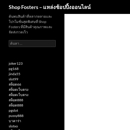
ค้นหา
Shop Fosters – แหล่งช้อปปิ้งออนไลน์
ค้นพบสินค้าที่หลากหลายและ
โปรโมชั่นสุดพิเศษที่ Shop
Fosters ที่มีสินค้าคุณภาพและ
จัดส่งรวดเร็ว
ค้นหา
สำหรับ:
joker123
pg168
jinda55
slot99
สล็อต66
สล็อตเว็บตรง
สล็อตเว็บตรง
สล็อต888
สล็อต888
pgslot
pussy888
บาคาร่า
slotxo