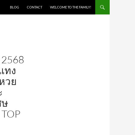
ข้ามไปยังเนื้อหา
BLOG
CONTACT
WELCOME TO THE FAMILY!
 2568
 แทง
บหวย
ะ
ศษ
ค TOP