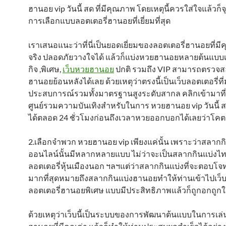
ฮานอย vip วันนี้ สด ที่มีคุณภาพ โดยเหตุนี้ควรใส่ใจแล้วก็
การเลือกแบบลอตเตอรี่ฮานอยที่เยี่ยมที่สุด
เราเสนอแนะว่าที่นี่เป็นยอดเยี่ยมของลอตเตอรี่ฮานอยที่มี
จริง ปลอดภัยวางใจได้ แล้วก็แบ่งหวยฮานอยหลายต้นแบบ
กิจ ,พิเศษ,
เว็บหวยฮานอย
ปกติ รวมถึง VIP สามารถตรวจส
ฮานอยย้อนหลังได้เลย ด้วยเหตุว่าตรงนี้เป็นเว็บลอตเตอรี่ท
ประสบการณ์รวมทั้งมาตรฐานสูงระดับสากล คลิกเข้ามาที่ s
ศูนย์รวมความบันเทิงสำหรับในการ หวยฮานอย vip วันนี้ สด
ได้ตลอด 24 ชั่วโมงก่อนถึงเวลาหวยออกบอกได้เลยว่าโคต
2.เลือกจำพวก หวยฮานอย vip เพียงแค่นั้น เพราะว่าสลากก
ออนไลน์นั้นมีหลากหลายแบบ ไม่ว่าจะเป็นสลากกินแบ่งไ
ลอตเตอรี่หุ้นเมืองนอก ฯลฯแต่ว่าสลากกินแบ่งที่จะตอบโจท
มากที่สุดหมายถึงสลากกินแบ่งฮานอยทำให้ท่านเข้าไปเว็บไ
ลอตเตอรี่ฮานอยพิเศษ แบบมีประสิทธิภาพแล้วก็ถูกอกถูกใ
ด้วยเหตุว่าเว็บนี้เป็นระบบของการพัฒนาต้นแบบในการเล่