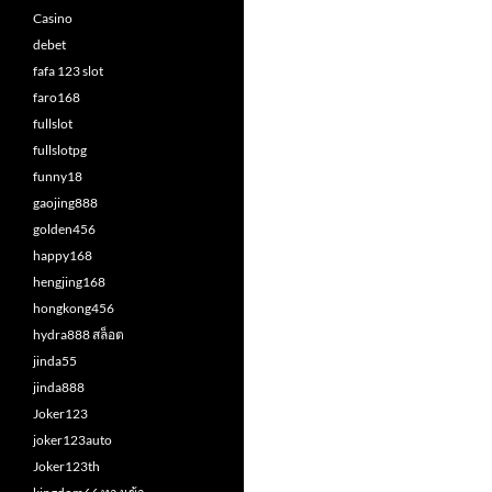
Casino
debet
fafa 123 slot
faro168
fullslot
fullslotpg
funny18
gaojing888
golden456
happy168
hengjing168
hongkong456
hydra888 สล็อต
jinda55
jinda888
Joker123
joker123auto
Joker123th