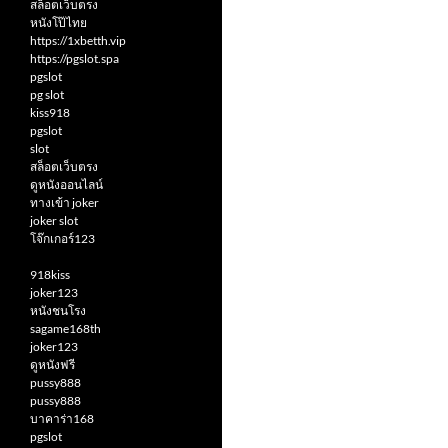
สล็อตเว็บตรง
หนังโป๊ไทย
https://1xbetth.vip
https://pgslot.spa
pgslot
pg slot
kiss918
pgslot
slot
สล็อตเว็บตรง
ดูหนังออนไลน์
ทางเข้า joker
joker slot
โจ๊กเกอร์123
918kiss
joker123
หนังชนโรง
sagame168th
joker123
ดูหนังฟรี
pussy888
pussy888
บาคาร่า168
pgslot