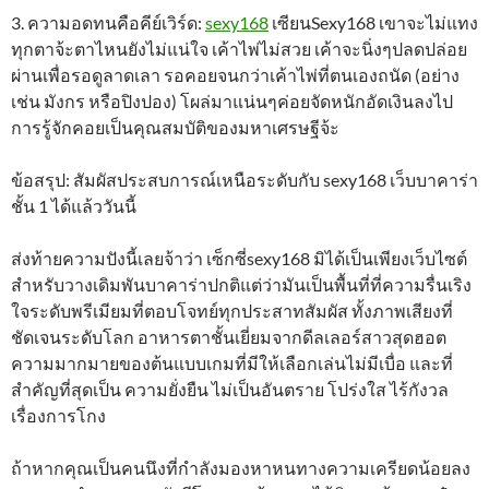
3. ความอดทนคือคีย์เวิร์ด:
sexy168
เซียนSexy168 เขาจะไม่แทง
ทุกตาจ้ะตาไหนยังไม่แน่ใจ เค้าไพ่ไม่สวย เค้าจะนิ่งๆปลดปล่อย
ผ่านเพื่อรอดูลาดเลา รอคอยจนกว่าเค้าไพ่ที่ตนเองถนัด (อย่าง
เช่น มังกร หรือปิงปอง) โผล่มาแน่นๆค่อยจัดหนักอัดเงินลงไป
การรู้จักคอยเป็นคุณสมบัติของมหาเศรษฐีจ้ะ
ข้อสรุป: สัมผัสประสบการณ์เหนือระดับกับ sexy168 เว็บบาคาร่า
ชั้น 1 ได้แล้ววันนี้
ส่งท้ายความปังนี้เลยจ้าว่า เซ็กซี่sexy168 มิได้เป็นเพียงเว็บไซต์
สำหรับวางเดิมพันบาคาร่าปกติแต่ว่ามันเป็นพื้นที่ที่ความรื่นเริง
ใจระดับพรีเมียมที่ตอบโจทย์ทุกประสาทสัมผัส ทั้งภาพเสียงที่
ชัดเจนระดับโลก อาหารตาชั้นเยี่ยมจากดีลเลอร์สาวสุดฮอต
ความมากมายของต้นแบบเกมที่มีให้เลือกเล่นไม่มีเบื่อ และที่
สำคัญที่สุดเป็น ความยั่งยืน ไม่เป็นอันตราย โปร่งใส ไร้กังวล
เรื่องการโกง
ถ้าหากคุณเป็นคนนึงที่กำลังมองหาหนทางความเครียดน้อยลง