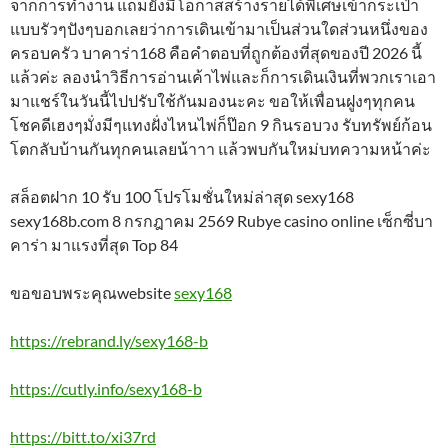
จากการทำงาน แถมยังมีโอกาสสร้างรายได้พิเศษเข้ากระเป๋า
แบบรัวๆปังๆบอกเลยว่าการเดินเข้ามาเป็นส่วนใดส่วนหนึ่งของ
ครอบครัว บาคาร่า168 คือคำตอบที่ถูกต้องที่สุดของปี 2026 นี้
แล้วค่ะ ลองนำวิธีการอ่านเค้าไพ่และก็การเดินเงินที่พวกเราเอา
มาแชร์ในวันนี้ไปปรับใช้กันมองนะคะ ขอให้เพื่อนฝูงๆทุกคน
โชคดีเฮงๆมั่งมีๆแทงฝั่งไหนไพ่ก็ป๊อก 9 กินรอบวง รับทรัพย์ก้อน
โตกลับบ้านกันทุกคนเลยน้าาา แล้วพบกันใหม่บทความหน้าค่ะ
สล็อตฝาก 10 รับ 100 โปรโมชั่นใหม่ล่าสุด sexy168
sexy168b.com 8 กรกฎาคม 2569 Rubye casino online เซ็กซี่บา
คาร่า มาแรงที่สุด Top 84
ขอขอบพระคุณwebsite
sexy168
https://rebrand.ly/sexy168-b
https://cutly.info/sexy168-b
https://bitt.to/xi37rd