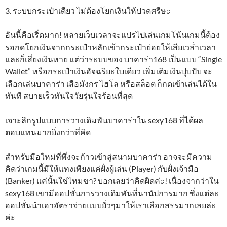
3. ระบบกระเป๋าเดียว ไม่ต้องโยกเงินให้ปวดศรีษะ
อันนี้คือเริ่ดมาก! หลายเว็บเวลาจะแปรไปเล่นเกมโน้นเกมนี้ต้อง
รอกดโยกเงินจากกระเป๋าหลักเข้ากระเป๋าย่อยให้เสียเวล่ำเวลา
และก็เสี่ยงเงินหาย แต่ว่าระบบของ บาคาร่า168 เป็นแบบ “Single
Wallet” หรือกระเป๋าเงินอัจฉริยะใบเดียว เพิ่มเติมเงินปุบปับ จะ
เลือกเล่นบาคาร่า เสือมังกร ไฮโล หรือสล็อต ก็กดเข้าเล่นได้ใน
ทันที สบายเร็วทันใจวัยรุ่นใจร้อนที่สุด
เจาะลึกรูปแบบการวางเดิมพันบาคาร่าใน sexy168 ที่ได้ผล
ตอบแทนมากยิ่งกว่าที่คิด
สำหรับมือใหม่ที่พึ่งจะก้าวเข้าสู่สนามบาคาร่า อาจจะมีความ
คิดว่าเกมนี้มีให้แทงเพียงแค่ฝั่งผู้เล่น (Player) กับฝั่งเจ้ามือ
(Banker) แค่นั้นใช่ไหมขา? บอกเลยว่าคิดผิดค่ะ! เนื่องจากว่าใน
sexy168 เขามีออปชั่นการวางเดิมพันที่นานัปการมาก ซึ่งแต่ละ
ออปชั่นนำเอาอัตราจ่ายแบบยั่วๆมาให้เราเลือกสรรมากเลยล่ะ
ค่ะ