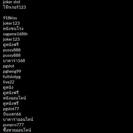
joker slot
โจ๊กเกอร์123
918kiss
joker123
หนังชนโรง
sagame168th
joker123
ดูหนังฟรี
pussy888
pussy888
บาคาร่า168
pgslot
pgheng99
fullslotpg
live22
ดูหนัง
ดูหนังฟรี
หนังออนไลน์
ดูหนังฟรี
pgslot77
ปั่นแตก66
บาคาร่าออนไลน์
punpro777
ซื้อหวยออนไลน์