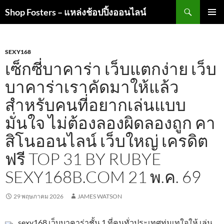
ค้นหา
Shop Fosters – แหล่งช้อปปิ้งออนไลน์
ข้าม
เมนูหลัก
ไป
ยัง
เนื้อหา
SEXY168
เซ็กซี่บาคาร่า เว็บแตกง่าย เว็บ
บาคาร่าเราคัดมาให้แล้ว
สำหรับคนที่อยากเล่นแบบ
มั่นใจ ไม่ต้องลองผิดลองถูก คา
สิโนออนไลน์ เว็บใหญ่ เครดิต
ฟรี TOP 31 BY RUBYE
SEXY168B.COM 21 พ.ค. 69
29 พฤษภาคม 2026
JAMES WATSON
sexy168 เว็บบาคาร่าชั้น 1 ที่คนทั่วประเทศทุ่มเทใจให้ เล่น