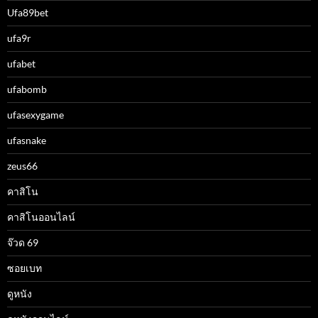
Ufa89bet
ufa9r
ufabet
ufabomb
ufasexygame
ufasnake
zeus66
คาสิโน
คาสิโนออนไลน์
จ๊วด 69
ซอยเบท
ดูหนัง