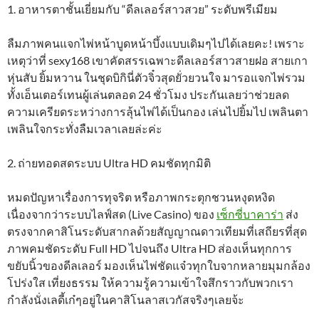
1. อาหารตาชั้นเยี่ยมกับ “ดีลเลอร์สาวสวย” ระดับพรีเมียม
ลืมภาพคนแจกไพ่หน้าบูดหน้าบึ้งแบบเดิมๆไปได้เลยคะ! เพราะ
เหตุว่าที่ sexy168 เขาคัดสรรเฉพาะดีลเลอร์สาวสายฝอ สายเกา
หุ่นสับ ยิ้มหวาน ในชุดบิกินี่ตัวจิ๋วสุดยั่วยวนใจ มารอแจกไพ่รวม
ทั้งเอ็นเตอร์เทนผู้เล่นตลอด 24 ชั่วโมง ประกันเลยว่าช่วยลด
ความเครียดระหว่างการลุ้นไพ่ได้เป็นกอง เล่นไปยิ้มไป เพลินตา
เพลินใจกระทั่งลืมเวลาเลยล่ะค่ะ
2. ถ่ายทอดสดระบบ Ultra HD คมชัดทุกมิติ
หมดปัญหาเรื่องการทุจริต หรือภาพกระตุกชวนหงุดหงิด
เนื่องจากว่าระบบไลฟ์สด (Live Casino) ของ
เซ็กซี่บาคาร่า
ส่ง
ตรงจากคาสิโนระดับสากลด้วยสัญญาณดาวเทียมที่เสถียรที่สุด
ภาพคมชัดระดับ Full HD ไปจนถึง Ultra HD ส่องเห็นทุกการ
ขยับนิ้วของดีลเลอร์ มองเห็นไพ่ชัดแจ๋วทุกใบจากหลายมุมกล้อง
โปร่งใส เที่ยงธรรม ให้ความรู้ความเข้าใจสึกราวกับพวกเรา
กำลังนั่งเลดี้เก๋ๆอยู่ในคาสิโนลาสเวกัสจริงๆเลยจ้ะ