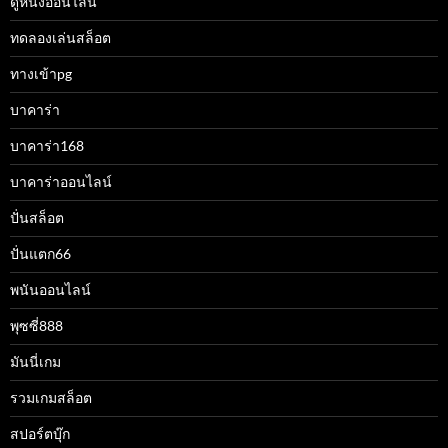
ดูหนังออนไลน์
ทดลองเล่นสล็อต
ทางเข้าpg
บาคาร่า
บาคาร่า168
บาคาร่าออนไลน์
ปั่นสล็อต
ปั่นแตก66
พนันออนไลน์
พุซซี่888
มันนี่เกม
รวมเกมสล็อต
สปอร์ตบุ๊ก