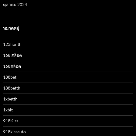
ตุลาคม 2024
หมวดหมู่
123lionth
168 สล็อต
168สล็อต
188bet
188betth
1xbetth
1xbit
918Kiss
918kissauto