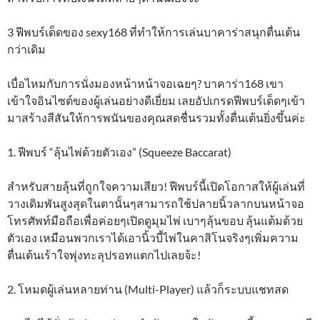
3 ฟีพบร์เด็ดของ sexy168 ที่ทำให้การเล่นบาคาร่าสนุกตื่นเต้น
กว่าเดิม
เบื่อไหมกับการนั่งมองหน้าหน้าจอเฉยๆ? บาคาร่า168 เขา
เข้าใจอินไซต์ของผู้เล่นอย่างดีเยี่ยม เลยอัปเกรดฟีพบร์เด็ดๆเข้า
มาสร้างสีสันให้การพนันของคุณสดชื่นรวมทั้งตื่นเต้นยิ่งขึ้นค่ะ
1. ฟีพบร์ “ลุ้นไพ่ด้วยตัวเอง” (Squeeze Baccarat)
สำหรับสายลุ้นที่ถูกใจความเสียว! ฟีพบร์นี้เปิดโอกาสให้ผู้เล่นที่
วางเดิมพันสูงสุดในตานั้นๆสามารถใช้ปลายนิ้วลากบนหน้าจอ
โทรศัพท์มือถือเพื่อค่อยๆเปิดดูมุมไพ่ เบาๆลุ้นขอบ ลุ้นแต้มด้วย
ตัวเอง เหมือนพวกเราได้เอานิ้วบี้ไพ่ในคาสิโนจริงๆเพิ่มความ
ตื่นเต้นเร้าใจพุ่งทะลุปรอทแตกไปเลยจ้ะ!
2. โหมดผู้เล่นหลายท่าน (Multi-Player) แล้วก็ระบบแชทสด