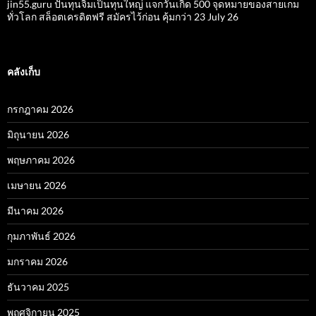
jin55.guru ปั้นทุนจิ๋มเป็นทุนใหญ่ แจกวันเกิด 500 จุดหมายของสายเกม
ทั่วโลก สล็อตเครดิตฟรี สมัครไว้ก่อน คุ้มกว่า 23 July 26
คลังเก็บ
กรกฎาคม 2026
มิถุนายน 2026
พฤษภาคม 2026
เมษายน 2026
มีนาคม 2026
กุมภาพันธ์ 2026
มกราคม 2026
ธันวาคม 2025
พฤศจิกายน 2025