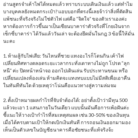
อ่านสูตรจำเค้าไพ่ได้หมดแล้ว ทราบระบบเดินเงินแล้ว แต่ทำไม
บางบุคคลยังหมดกระเป๋า? แอบบอกที่ตรงนี้เลยจ้าว่าสิ่งที่ตัดสิน
แพ้ชนะที่จริงจริงไม่ใช่ตัวไพ่ แต่คือ “จิตใจ” ของตัวเราเองค่ะ
หากต้องการก้าวขึ้นมาเป็นเซียนบาคาร่าตัวจริงที่โกยเงินจาก
เซ็กซี่บาคาร่า ได้วันแล้ววันเล่า จะต้องยึดมั่นในกฎ 3 ข้อนี้ให้มั่น
นะคะ
1. ห้ามสู้กับไพ่เสีย: วันไหนที่ซวย แทงอะไรก็โดนกิน เค้าไพ่
เปลี่ยนทิศทางตลอดระยะเวลากระทั่งเดาทางไม่ถูก โปรด “ลุก
หนี” ค่ะ ปิดหน้าหน้าจอ ออกไปเดินเล่น รับประทานขนม หรือ
เปลี่ยนแปลงห้องเล่น ห้ามคิดจะแทงทบแบบไม่มีสติเพื่อเอาคืน
ในทันทีทันใด ด้วยเหตุว่าโน่นคือแนวทางสู่ความล่มจม
2. ตั้งเป้าหมายผลกำไรที่จับจำต้องได้: อย่าตั้งเป้าว่ามีทุน 500
แล้วจะเอา 1 แสนภายในวันเดียว แบบนั้นมันคือการเพ้อฝันค่ะ
ชี้แนะให้วางเป้ากำไรที่สมเหตุสมผล เช่น 30-50% ของเงินทุน
เมื่อได้ครบตามเป้าให้กดเบิกเงินทันที การถอนเงินออกมามอง
เห็นเป็นตัวเลขในบัญชีธนาคารคือชัยชนะที่แท้จริงจ้ะ