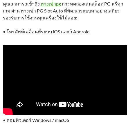
คุณสามารถเข้าถึง
ทางเข้าpg
การทดลองเล่นสล็อต PG ฟรีทุก
เกม ผ่าน ทางเข้า PG Slot Auto ที่พัฒนาระบบมาอย่างเสถียร
รองรับการใช้งานทุกเครื่องใช้ไม้สอย:
• โทรศัพท์เคลื่อนที่ระบบ iOS และก็ Android
• คอมพิวเตอร์ Windows / macOS