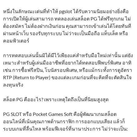
หนึ่งในลักษณะเด่นที่ทำให้ pgslot ได้รับความนิยมอย่างยิ่งคือ
การเปิดให้ผู้เล่นสามารถ ทดลองเล่นสล็อต PG ได้ฟรีทุกเกม ไม่
ต้องสมัคร ไม่ต้องฝากเงินก่อน คุณสามารถเข้าเล่นได้โดยทันที
ผ่านหน้าเว็บ รองรับทุกระบบ ไม่ว่าจะเป็นมือถือ แท็บเล็ต หรือ
คอมพิวเตอร์
การทดสอบเล่นนั้นมิได้มีไว้เพียงแค่สำหรับมือใหม่เท่านั้น แต่ยัง
เหมาะสำหรับผู้เล่นมืออาชีพที่อยากได้ทดสอบฟีพบร์พิเศษ อาทิ
เช่น การซื้อฟรีสปิน, โบนัสรอบพิเศษ, หรือแม้กระทั้งการดูอัตรา
RTP (Return to Player) ของแต่ละเกมก่อนที่จะคิดที่จะตัดสินใจ
ลงทุนจริง
สล็อต PG คืออะไร? เพราะเหตุใดถึงเป็นที่นิยมสูงสุด
PG SLOT หรือ Pocket Games Soft คือผู้พัฒนาเกมสล็อต
ออนไลน์ที่เน้นคุณภาพด้านกราฟิก การออกแบบเสียง แล้วก็
ระบบเกมที่ลื่นไหล พร้อมฟีเจอร์ที่นานาประการ ไม่ว่าจะเป็น: