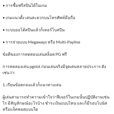
• การซื้อฟรีสปินได้ในเกม
• เกมแนวตั้ง เล่นสะดวกบนโทรศัพท์มือถือ
• ระบบออโต้สปินแล้วก็เทอร์โบสปิน
• การจ่ายแบบ Megaways หรือ Multi-Payline
ข้อดีของการทดสอบเล่นสล็อต PG ฟรี
การทดลองเล่น pgslot ก่อนเล่นจริงมีจุดเด่นหลายประการ ดัง
เช่นว่า:
1. เรียนข้อตกลงแล้วก็แนวทางเล่น
ผู้เล่นสามารถทำความเข้าใจว่าฟีเจอร์ในเกมนั้นปฏิบัติงานเช่น
ไร มีสัญลักษณ์อะไรบ้าง ชำระเงินแบบไหน และก็มีรอบโบนัส
หรือแจ็คพอตแบบใด