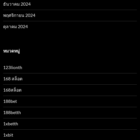
ธันวาคม 2024
พฤศจิกายน 2024
ตุลาคม 2024
หมวดหมู่
123lionth
168 สล็อต
168สล็อต
188bet
188betth
1xbetth
1xbit