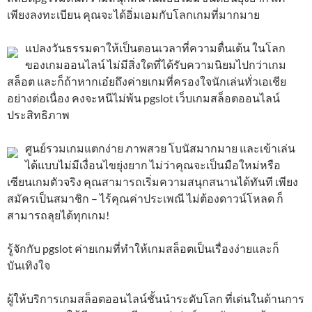
เพียงลงทะเบียน คุณจะได้อิ่มเอมกับโลกเกมที่มากมาย
แปลงวันธรรมดาให้เป็นตอนเวลาที่ความตื่นเต้น ในโลก
ของเกมออนไลน์ ไม่มีสิ่งใดที่ได้รับความนิยมไปกว่าเกม
สล็อต และก็ถ้าหากเอ๋ยถึงค่ายเกมที่ครองใจนักเล่นทั่วเอเชีย
อย่างต่อเนื่อง คงจะหนีไม่พ้น pgslot เว็บเกมสล็อตออนไลน์
ประสิทธิภาพ
ศูนย์รวมเกมแตกง่าย ภาพสวย โบนัสมากมาย และเข้าเล่น
ได้แบบไม่มีเงื่อนไขยุ่งยาก ไม่ว่าคุณจะเป็นมือใหม่หรือ
เซียนเกมตัวจริง คุณสามารถเริ่มความสนุกสนานได้ทันที เพียง
สมัครเป็นสมาชิก – ไร้คุณค่าประเพณี ไม่ต้องดาวน์โหลด ก็
สามารถลุยได้ทุกเกม!
รู้จักกับ pgslot ค่ายเกมที่ทำให้เกมสล็อตเป็นเรื่องง่ายและก็
บันเทิงใจ
ผู้ให้บริการเกมสล็อตออนไลน์ชั้นนำระดับโลก ที่เด่นในด้านการ