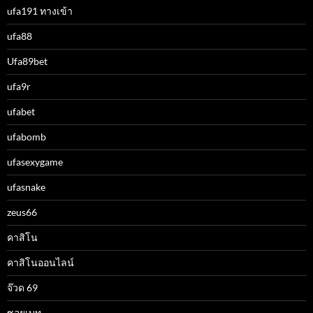
ufa191 ทางเข้า
ufa88
Ufa89bet
ufa9r
ufabet
ufabomb
ufasexygame
ufasnake
zeus66
คาสิโน
คาสิโนออนไลน์
จ๊วด 69
ซอยเบท