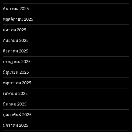
ธันวาคม 2025
พฤศจิกายน 2025
ตุลาคม 2025
กันยายน 2025
สิงหาคม 2025
กรกฎาคม 2025
มิถุนายน 2025
พฤษภาคม 2025
เมษายน 2025
มีนาคม 2025
กุมภาพันธ์ 2025
มกราคม 2025