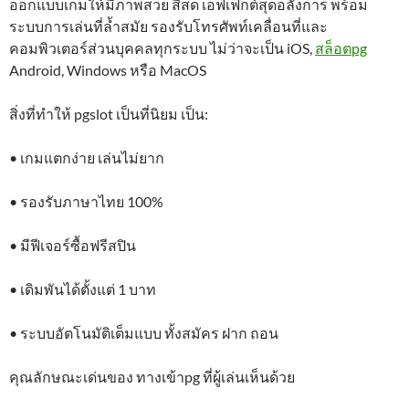
ออกแบบเกมให้มีภาพสวย สีสด เอฟเฟกต์สุดอลังการ พร้อม
ระบบการเล่นที่ล้ำสมัย รองรับโทรศัพท์เคลื่อนที่และ
คอมพิวเตอร์ส่วนบุคคลทุกระบบ ไม่ว่าจะเป็น iOS,
สล็อตpg
Android, Windows หรือ MacOS
สิ่งที่ทำให้ pgslot เป็นที่นิยม เป็น:
• เกมแตกง่าย เล่นไม่ยาก
• รองรับภาษาไทย 100%
• มีฟีเจอร์ซื้อฟรีสปิน
• เดิมพันได้ตั้งแต่ 1 บาท
• ระบบอัตโนมัติเต็มแบบ ทั้งสมัคร ฝาก ถอน
คุณลักษณะเด่นของ ทางเข้าpg ที่ผู้เล่นเห็นด้วย