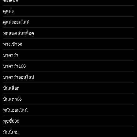
ดูหนัง
ดูหนังออนไลน์
ทดลองเล่นสล็อต
ทางเข้าpg
บาคาร่า
บาคาร่า168
บาคาร่าออนไลน์
ปั่นสล็อต
ปั่นแตก66
พนันออนไลน์
พุซซี่888
มันนี่เกม