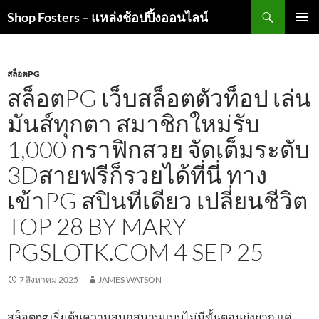
ค้นหา
Shop Fosters – แหล่งช้อปปิ้งออนไลน์
ข้าม
เมนูหลัก
ไป
ยัง
เนื้อหา
สล็อตPG
สล็อตPG เว็บสล็อตตัวท็อป เล่น
มันส์ทุกตา สมาชิกใหม่รับ
1,000 กราฟิกสวย จัดเต็มระดับ
3Dสายฟรีก็รวยได้ที่นี่ ทาง
เข้าPG สปินทีเดียว เปลี่ยนชีวิต
TOP 28 BY MARY
PGSLOTK.COM 4 SEP 25
7 สิงหาคม 2025
JAMES WATSON
สล็อตpg เริ่มต้นความสนุกสนานแบบไม่มีขั้นตอนยุ่งยาก แค่