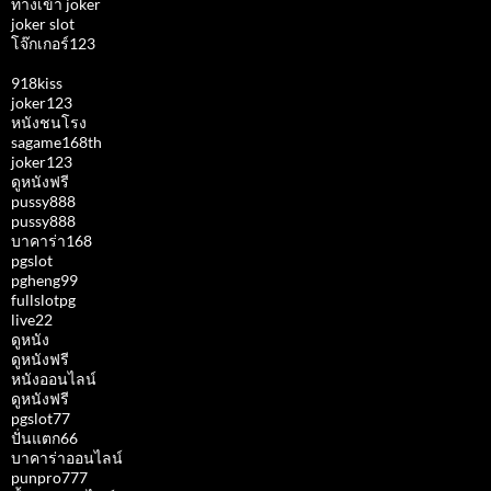
ทางเข้า joker
joker slot
โจ๊กเกอร์123
918kiss
joker123
หนังชนโรง
sagame168th
joker123
ดูหนังฟรี
pussy888
pussy888
บาคาร่า168
pgslot
pgheng99
fullslotpg
live22
ดูหนัง
ดูหนังฟรี
หนังออนไลน์
ดูหนังฟรี
pgslot77
ปั่นแตก66
บาคาร่าออนไลน์
punpro777