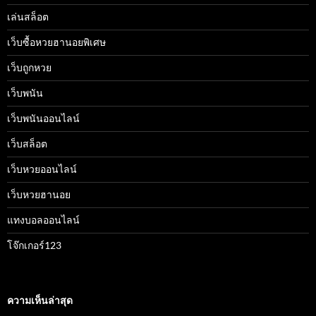
เล่นสล็อต
เว็บซื้อหวยฮานอยพิเศษ
เว็บถูกหวย
เว็บพนัน
เว็บพนันออนไลน์
เว็บสล็อต
เว็บหวยออนไลน์
เว็บหวยฮานอย
แทงบอลออนไลน์
โจ๊กเกอร์123
ความเห็นล่าสุด