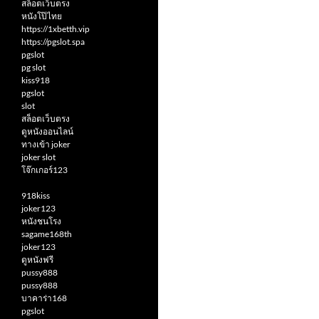
สล็อตเว็บตรง
หนังโป๊ไทย
https://1xbetth.vip
https://pgslot.spa
pgslot
pg slot
kiss918
pgslot
slot
สล็อตเว็บตรง
ดูหนังออนไลน์
ทางเข้า joker
joker slot
โจ๊กเกอร์123
918kiss
joker123
หนังชนโรง
sagame168th
joker123
ดูหนังฟรี
pussy888
pussy888
บาคาร่า168
pgslot