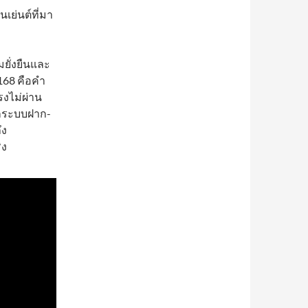
เย่นต์ที่มา
มยั่งยืนและ
168 คือคำ
รงไม่ผ่าน
ก็ระบบฝาก-
ึง
ิง