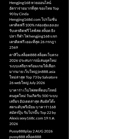
Hengjing168 หวยออนไลน์
อัตราจ่ายมากที่สุด ของไทย Top
90 by Cinda
Hengjing168d.com โปรโมชั่น
เครดิตฟรี 100% กล่องสุ่มเฮงเฮง
รับเครดิตฟรี ไลฟ์สด สล็อต ยิง
ปลา กีฬา ไพ่ hengjing168 แจก
เครดิตฟรี เยอะที่สุด 26 กรกฎา
2569
คาสิโน สล็อต888 สล็อตเว็บตรง
2026 ประสบการณ์เล่นยุคใหม่
ระบบเสถียร พร้อมเกมให้เลือก
มากมาย เว็บใหญ่ jin888.asia
ใหม่ล่าสุด Top 73 by Salvatore
26 webใหญ่ July 2026
บาคาร่า เว็บไพ่สดที่ตอบโจทย์
คนยุคใหม่ วันเกิดรับ 500 ระบบ
เสถียร อัปเดตล่าสุด สัมผัสโต๊ะ
สดระดับพรีเมียม บาคาร่า168
สมัครปุ๊บ รับโปรปั๊บ Top 22 by
Alexis sexy168c.com 19 ก.ค.
2026
Pussy888play 2 AUG 2026
pussy888 สล็อต888