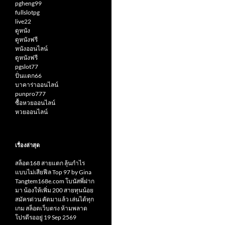
pgheng99
fullslotpg
live22
ดูหนัง
ดูหนังฟรี
หนังออนไลน์
ดูหนังฟรี
pgslot77
ปั่นแตก66
บาคาร่าออนไลน์
punpro777
ซื้อหวยออนไลน์
หวยออนไลน์
เรื่องล่าสุด
สล็อต168 สายแตก ลุ้นกำไร
แบบไม่เสียฟีล Top 97 by Gina
Tangtem168e.com โบนัสพี่ฝาก
มา น้องให้เพิ่ม 200 สายทุนน้อย
สมัครด่วน คัดมาแล้ว เล่นได้ทุก
เกม สล็อตเว็บตรง ห้ามพลาด
โปรดีรออยู่ 19 Sep 2569