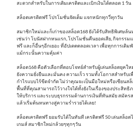
สะดวกสำหรับในการเติมเครดิตและเบิกเงินได้ตลอด 1 วัน
สล็อตเครดิตฟรี โปรโมชั่นจัดเต็ม แจกหนักทุกวี่ทุกวัน
สมาชิกใหม่และก็เก่าของสล็อต168 ยังได้รับสิทธิพิเศษล้น
เช่นว่า โบนัสฝากหนแรก, โปรโมชั่นคืนยอดเสีย, กิจกรรม
ฟรี และก็อื่นๆอีกเยอะ ที่อัปเดตตลอดเวลา เพื่อทุกการเดิม
แม้กระนั้นความคุ้มค่า
สล็อต168 คือตัวเลือกที่ตอบโจทย์สำหรับผู้เล่นสล็อตยุคใหม่
ยังความยั่งยืนและมั่นคง ความเร็ว รวมทั้งโอกาสสำหรับเ
กำไรแบบไร้ขีดจำกัด ไม่ว่าคุณจะเป็นมือใหม่หรือเซียนสล็อต 
พื้นที่ที่คุณสามารถไว้วางใจได้ทั้งยังในเรื่องของประสิทธ
ให้บริการ และระบบธุรกรรมด้านการเงินที่ทันสมัย สมัครสม
แล้วเริ่มต้นหนทางสู่ความร่ำรวยได้เลย!
สล็อตเครดิตฟรี ยอมรับได้ในทันที เครดิตฟรี 50 เล่นสล็อตไ
เกมส์ สมาชิกใหม่กล้วยๆทุกๆวัน