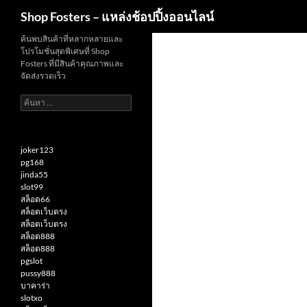
ค้นหา
Shop Fosters – แหล่งช้อปปิ้งออนไลน์
ค้นพบสินค้าที่หลากหลายและ
โปรโมชั่นสุดพิเศษที่ Shop
Fosters ที่มีสินค้าคุณภาพและ
จัดส่งรวดเร็ว
ค้นหา
สำหรับ:
joker123
pg168
jinda55
slot99
สล็อต66
สล็อตเว็บตรง
สล็อตเว็บตรง
สล็อต888
สล็อต888
pgslot
pussy888
บาคาร่า
slotxo