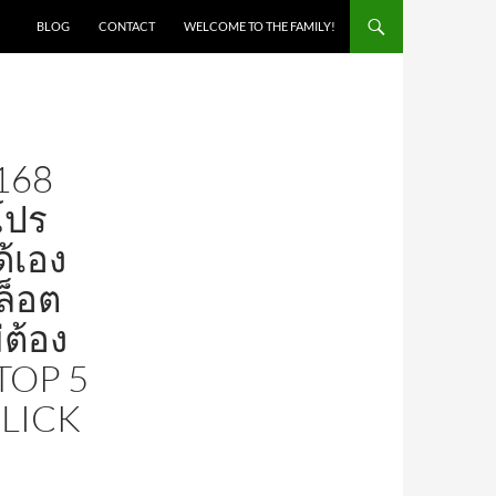
ข้ามไปยังเนื้อหา
BLOG
CONTACT
WELCOME TO THE FAMILY!
168
 โปร
ด้เอง
ล็อต
ต้อง
 TOP 5
CLICK