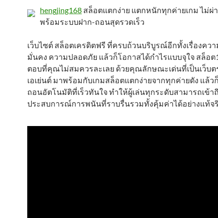
hengjing168
สล็อตแตกง่าย แตกหนักทุกค่ายเกม ไม่ผ่าน
พร้อมระบบฝาก-ถอนสุดรวดเร็ว
เว็บไซต์ สล็อตเครดิตฟรี ที่ครบถ้วนบริบูรณ์อีกทั้งเรื่องควา
มั่นคง ความปลอดภัย แล้วก็โอกาสได้กำไรแบบจุใจ สล็อต
ตอบที่คุณไม่สมควรละเลย ด้วยคุณลักษณะเด่นที่เป็นเว็บต
เอเย่นต์ มาพร้อมกับเกมสล็อตแตกง่ายจากทุกค่ายดัง แล้ว
ถอนอัตโนมัติที่เร็วทันใจ ทำให้ผู้เล่นทุกระดับสามารถเข้าถ
ประสบการณ์การพนันที่ราบรื่นรวมทั้งคุ้มค่าได้อย่างแท้จร