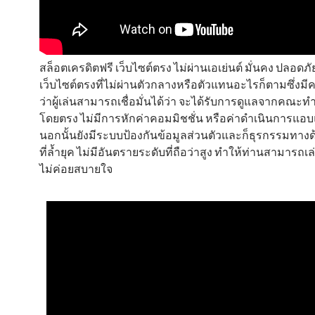
สล็อตเครดิตฟรี เว็บไซต์ตรง ไม่ผ่านเอเย่นต์ มั่นคง ปลอดภั
เว็บไซต์ตรงที่ไม่ผ่านตัวกลางหรือตัวแทนอะไรก็ตามซึ่ง
ว่าผู้เล่นสามารถเชื่อมั่นได้ว่า จะได้รับการดูแลจากคณะ
โดยตรง ไม่มีการหักค่าคอมมิชชั่น หรือค่าดำเนินการแอ
นอกนั้นยังมีระบบป้องกันข้อมูลส่วนตัวและก็ธุรกรรมทางด
ที่ล้ำยุค ไม่มีอันตรายระดับที่ถือว่าสูง ทำให้ท่านสามารถเล
ไม่ค่อยสบายใจ