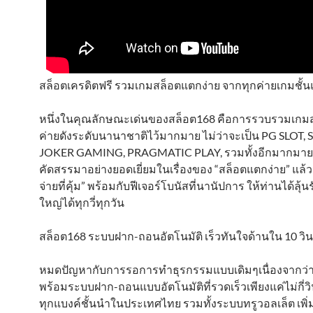
สล็อตเครดิตฟรี รวมเกมสล็อตแตกง่าย จากทุกค่ายเกมชั้
หนึ่งในคุณลักษณะเด่นของสล็อต168 คือการรวบรวมเกม
ค่ายดังระดับนานาชาติไว้มากมาย ไม่ว่าจะเป็น PG SLOT,
JOKER GAMING, PRAGMATIC PLAY, รวมทั้งอีกมากมาย 
คัดสรรมาอย่างยอดเยี่ยมในเรื่องของ “สล็อตแตกง่าย” แล้วก
จ่ายที่คุ้ม” พร้อมกับฟีเจอร์โบนัสที่นานัปการ ให้ท่านได้ลุ้น
ใหญ่ได้ทุกวี่ทุกวัน
สล็อต168 ระบบฝาก-ถอนอัตโนมัติ เร็วทันใจด้านใน 10 วิน
หมดปัญหากับการรอการทำธุรกรรมแบบเดิมๆเนื่องจากว่า
พร้อมระบบฝาก-ถอนแบบอัตโนมัติที่รวดเร็วเพียงแค่ไม่กี่วิ
ทุกแบงค์ชั้นนำในประเทศไทย รวมทั้งระบบทรูวอลเล็ต เพิ