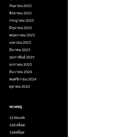
กันยายน 2025
สิงหาคม 2025
กรกฎาคม 2025
มิถุนายน 2025
พฤษภาคม 2025
เมษายน 2025
มีนาคม 2025
กุมภาพันธ์ 2025
มกราคม 2025
ธันวาคม 2024
พฤศจิกายน 2024
ตุลาคม 2024
หมวดหมู่
123lionth
168 สล็อต
168สล็อต