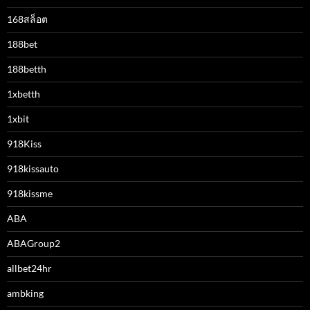
168สล็อต
188bet
188betth
1xbetth
1xbit
918Kiss
918kissauto
918kissme
ABA
ABAGroup2
allbet24hr
ambking