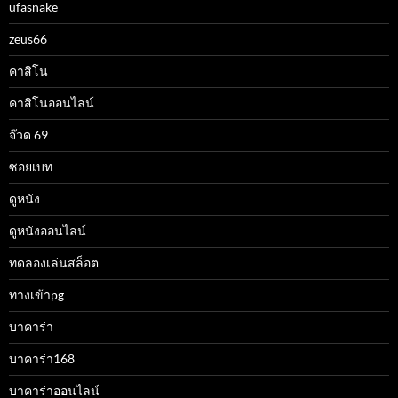
ufasnake
zeus66
คาสิโน
คาสิโนออนไลน์
จ๊วด 69
ซอยเบท
ดูหนัง
ดูหนังออนไลน์
ทดลองเล่นสล็อต
ทางเข้าpg
บาคาร่า
บาคาร่า168
บาคาร่าออนไลน์