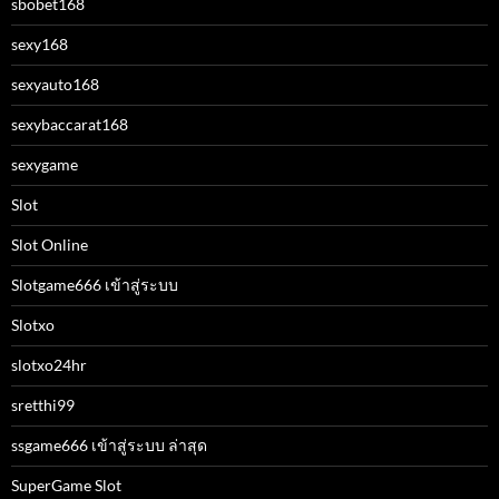
sbobet168
sexy168
sexyauto168
sexybaccarat168
sexygame
Slot
Slot Online
Slotgame666 เข้าสู่ระบบ
Slotxo
slotxo24hr
sretthi99
ssgame666 เข้าสู่ระบบ ล่าสุด
SuperGame Slot