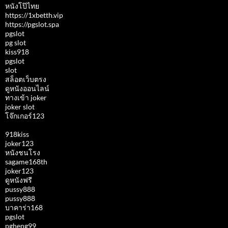
หนังโป๊ไทย
https://1xbetth.vip
https://pgslot.spa
pgslot
pg slot
kiss918
pgslot
slot
สล็อตเว็บตรง
ดูหนังออนไลน์
ทางเข้า joker
joker slot
โจ๊กเกอร์123
918kiss
joker123
หนังชนโรง
sagame168th
joker123
ดูหนังฟรี
pussy888
pussy888
บาคาร่า168
pgslot
pgheng99