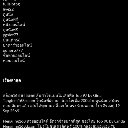
fullslotpg
live22
ดูหนัง
ดูหนังฟรี
หนังออนไลน์
ดูหนังฟรี
pgslot77
ปั่นแตก66
บาคาร่าออนไลน์
punpro777
ซื้อหวยออนไลน์
หวยออนไลน์
เรื่องล่าสุด
สล็อต168 สายแตก ลุ้นกำไรแบบไม่เสียฟีล Top 97 by Gina
Tangtem168e.com โบนัสพี่ฝากมา น้องให้เพิ่ม 200 สายทุนน้อย สมัคร
ด่วน คัดมาแล้ว เล่นได้ทุกเกม สล็อตเว็บตรง ห้ามพลาด โปรดีรออยู่ 19
Sep 2569
Hengjing168 หวยออนไลน์ อัตราจ่ายมากที่สุด ของไทย Top 90 by Cinda
Hengjing168d.com โปรโมชั่นเครดิตฟรี 100% กล่องสุ่มเฮงเฮง รับ