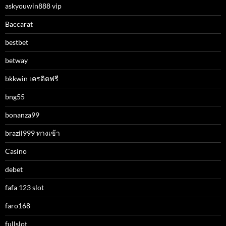
askyouwin888 vip
Baccarat
bestbet
betway
bkkwin เครดิตฟรี
bng55
bonanza99
brazil999 ทางเข้า
Casino
debet
fafa 123 slot
faro168
fullslot