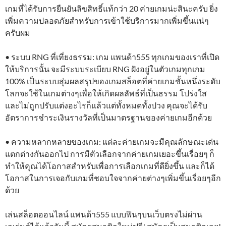
เกมที่ได้รับการยืนยันลิขสิทธิ์แท้กว่า 20 ค่ายเกมน่ะสินะครับ ยิ่ง
เพิ่มความปลอดภัยสำหรับการเข้าใช้บริการมากเพิ่มขึ้นแน่ๆ
ครับผม
• ระบบ RNG ที่เที่ยงธรรม: เกม แพนด้า555 ทุกเกมของเราที่เปิด
ให้บริการนั้น จะมีระบบระเบียบ RNG ฝังอยู่ในตัวเกมทุกเกม
100% เป็นระบบสุ่มผลสรุปของเกมสล็อตที่ค่ายเกมชั้นหนึ่งระดับ
โลกจะใช้ในเกมต่างๆเพื่อให้เกิดผลลัพธ์ที่เป็นธรรม โปร่งใส
และไม่ถูกปรับแต่งอะไรก็แล้วแต่ทั้งหมดทั้งปวง คุณจะได้รับ
อัตราการชำระเงินรางวัลที่เป็นมาตรฐานของค่ายเกมอีกด้วย
• ความหลากหลายของเกม: แต่ละค่ายเกมจะมีคุณลักษณะเด่น
แตกต่างกันออกไป การมีตัวเลือกจากค่ายเกมเยอะขึ้นเรื่อยๆ ก็
ทำให้คุณได้โอกาสสำหรับเพื่อการเลือกเกมที่ดียิ่งขึ้น และก็ได้
โอกาสในการเจอกับเกมที่ชอบใจจากค่ายต่างๆเพิ่มขึ้นเรื่อยๆอีก
ด้วย
เล่นสล็อตออนไลน์ แพนด้า555 แบบฟินๆบนเว็บตรงไม่ผ่าน