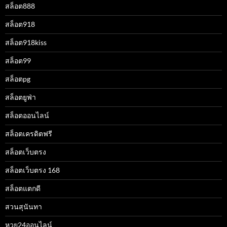
สล็อต888
สล็อต918
สล็อต918kiss
สล็อต99
สล็อตpg
สล็อตยูฟ่า
สล็อตออนไลน์
สล็อตเครดิตฟรี
สล็อตเว็บตรง
สล็อตเว็บตรง 168
สล็อตแตกดี
สวนสุนันทา
หวย24ออนไลน์