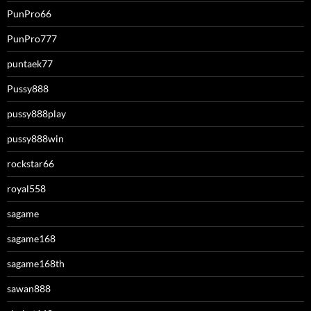
PunPro66
PunPro777
puntaek77
Pussy888
pussy888play
pussy888win
rockstar66
royal558
sagame
sagame168
sagame168th
sawan888