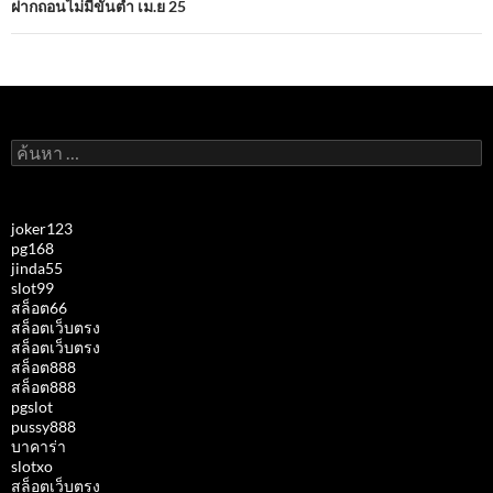
ฝากถอนไม่มีขั้นต่ำ เม.ย 25
ค้นหา
สำหรับ:
joker123
pg168
jinda55
slot99
สล็อต66
สล็อตเว็บตรง
สล็อตเว็บตรง
สล็อต888
สล็อต888
pgslot
pussy888
บาคาร่า
slotxo
สล็อตเว็บตรง