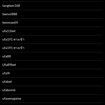
tangtem168
teenoi888
temmax69
ufa11bet
ufa191 ทางเข้า
ufa191 ทางเข้า
ufa88
Ufa89bet
ufa9r
ufabet
ufabomb
ufasexygame