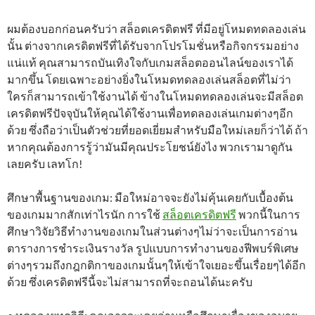
ผมต้องบอกก่อนครับว่า สล็อตเครดิตฟรี ที่มีอยู่โหมดทดลองเล่น
นั้น ต่างจากเครดิตฟรีที่ได้รับจากโปรโมชั่นหรือกิจกรรมอย่าง
แน่แท้ คุณสามารถบันเทิงใจกับเกมสล็อตออนไลน์ของเราได้
มากขึ้น โดยเฉพาะอย่างยิ่งในโหมดทดลองเล่นสล็อตที่ไม่ว่า
ใครก็สามารถเข้าใช้งานได้ ข้างในโหมดทดลองเล่นจะมีสล็อต
เครดิตฟรีปัจจุบันให้คุณได้ใช้งานเพื่อทดลองเล่นเกมต่างๆอีก
ด้วย ซึ่งถือว่าเป็นตัวช่วยที่ยอดเยี่ยมสำหรับมือใหม่เลยก็ว่าได้ ถ้า
หากคุณต้องการรู้ว่ามันมีคุณประโยชน์ยังไง พวกเรามาดูกัน
เลยครับ เลทโก!
ศึกษาพื้นฐานของเกม: มือใหม่อาจจะยังไม่คุ้นเคยกับเบื้องต้น
ของเกมมากสักเท่าไรนัก การใช้
สล็อตเครดิตฟรี
พวกนี้ในการ
ศึกษาวิจัยวิธีทำงานของเกมในส่วนต่างๆไม่ว่าจะเป็นการอ่าน
ตารางการชำระเงินรางวัล รูปแบบการทำงานของฟีพบร์พิเศษ
ต่างๆรวมถึงกฎกติกาของเกมนั้นๆให้เข้าใจเยอะขึ้นเรื่อยๆได้อีก
ด้วย ซึ่งเครดิตฟรีนี้จะไม่สามารถที่จะถอนได้นะครับ