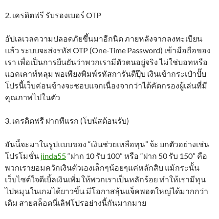
2. เครดิตฟรี รับรองเบอร์ OTP
อัปเลเวลความปลอดภัยขึ้นมาอีกนิด ภายหลังจากลงทะเบียน
แล้ว ระบบจะส่งรหัส OTP (One-Time Password) เข้ามือถือของ
เรา เพื่อเป็นการยืนยันว่าพวกเรามีตัวตนอยู่จริง ไม่ใช่บอทหรือ
แอคเคาท์หลุม พอเพียงพิมพ์รหัสการันตีปุ๊บ เงินเข้ากระเป๋าปั๊บ
โปรนี้เว็บค่อนข้างจะชอบแจกเนื่องจากว่าได้คัดกรองผู้เล่นที่มี
คุณภาพไปในตัว
3. เครดิตฟรี ฝากทีแรก (โบนัสต้อนรับ)
อันนี้จะมาในรูปแบบของ “เงินช่วยเหลือทุน” จ้ะ ยกตัวอย่างเช่น
โปรโมชั่น
jinda55
“ฝาก 10 รับ 100” หรือ “ฝาก 50 รับ 150” คือ
พวกเรายอมควักเงินตัวเองเล็กๆน้อยๆแค่หลักสิบ แม้กระนั้น
เว็บไซต์ใจดีเบิ้ลเงินเพิ่มให้พวกเราเป็นหลักร้อย ทำให้เรามีทุน
ไปหมุนในเกมได้ยาวขึ้น มีโอกาสลุ้นแจ็คพอตใหญ่ได้มากกว่า
เดิม สายสล็อตนี่เลิฟโปรอย่างนี้กันมากมาย