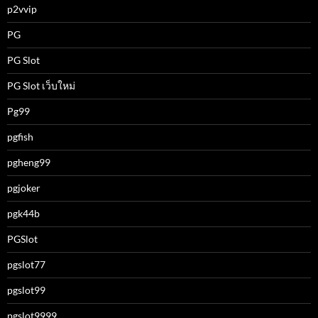
p2vvip
PG
PG Slot
PG Slot เว็บใหม่
Pg99
pgfish
pgheng99
pgjoker
pgk44b
PGSlot
pgslot77
pgslot99
pgslot9999