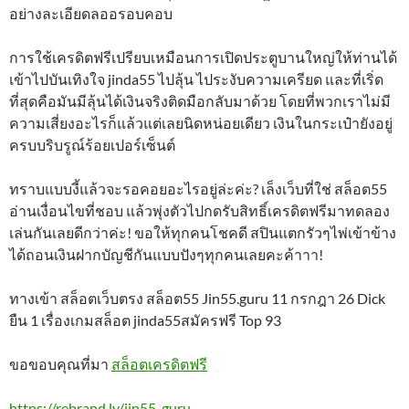
อย่างละเอียดลออรอบคอบ
การใช้เครดิตฟรีเปรียบเหมือนการเปิดประตูบานใหญ่ให้ท่านได้
เข้าไปบันเทิงใจ jinda55 ไปลุ้น ไประงับความเครียด และที่เริ่ด
ที่สุดคือมันมีลุ้นได้เงินจริงติดมือกลับมาด้วย โดยที่พวกเราไม่มี
ความเสี่ยงอะไรก็แล้วแต่เลยนิดหน่อยเดียว เงินในกระเป๋ายังอยู่
ครบบริบรูณ์ร้อยเปอร์เซ็นต์
ทราบแบบงี้แล้วจะรอคอยอะไรอยู่ล่ะค่ะ? เล็งเว็บที่ใช่ สล็อต55
อ่านเงื่อนไขที่ชอบ แล้วพุ่งตัวไปกดรับสิทธิ์เครดิตฟรีมาทดลอง
เล่นกันเลยดีกว่าค่ะ! ขอให้ทุกคนโชคดี สปินแตกรัวๆไพ่เข้าข้าง
ได้ถอนเงินฝากบัญชีกันแบบปังๆทุกคนเลยคะค้าาา!
ทางเข้า สล็อตเว็บตรง สล็อต55 Jin55.guru 11 กรกฎา 26 Dick
ยืน 1 เรื่องเกมสล็อต jinda55สมัครฟรี Top 93
ขอขอบคุณที่มา
สล็อตเครดิตฟรี
https://rebrand.ly/jin55_guru