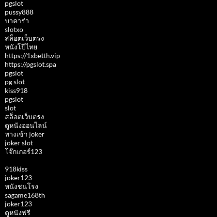
pgslot
pussy888
บาคาร่า
slotxo
สล็อตเว็บตรง
หนังโป๊ไทย
https://1xbetth.vip
https://pgslot.spa
pgslot
pg slot
kiss918
pgslot
slot
สล็อตเว็บตรง
ดูหนังออนไลน์
ทางเข้า joker
joker slot
โจ๊กเกอร์123
918kiss
joker123
หนังชนโรง
sagame168th
joker123
ดูหนังฟรี