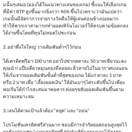
มนั้นๆเสมอ (มองได้ในแนวทางเล่นของเกม) ชี้แนะให้เลือกเกม
ที่มีค่า RTP สูงขึ้นมากยิ่งกว่า 96% ขึ้นไป เพราะว่ามันแปลว่า
เกมนั้นมีอัตราการจ่ายรางวัลคืนให้ผู้เล่นค่อนข้างบ่อยมาก
ทำให้พวกเราสามารถทำยอดเทิร์นโอเวอร์ให้ครบตามข้อตกลง
ได้ง่ายขึ้นโดยที่ทุนไม่หมดไปซะก่อน
2. อย่าพึ่งใจใหญ่ วางเดิมพันต่ำๆไว้ก่อน
ได้เครดิตฟรีมา 100 บาท อย่าไปซ่ากดตาละ 50 บาทเชียวนะคะ
คุณน้า! แป๊บเดียวหมุนสองทีลอยละลิ่วหายไปในอากาศแน่นอน
ให้เริ่มจากยอดเดิมพันขั้นต่ำที่สุดของเกม ได้แก่ ตาละ 1 บาท
หรือ 2 บาท เพื่อ “เลี้ยงยอดเงิน” ให้มันเบาๆไต่ระดับขึ้นไป เพียง
พอเริ่มได้กำไรสะสมมาพอควร ค่อยๆขยับยอดเดิมพันขึ้นตาม
ความเหมาะสม
3. เล่นได้ตามเป้าแล้วต้อง “หยุด” และ “ถอน”
โปรโมชั่นเครดิตฟรีส่วนมาก ชอบมีการจำกัดยอดถอนสูงสุดไว้
ยกตัวอย่างเช่น “แจกเครดิตฟรี 50 ทำเทิร์นครบถอนได้สูงสุด