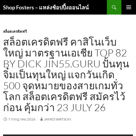
ค้นหา
Shop Fosters – แหล่งช้อปปิ้งออนไลน์
ข้าม
เมนูหลัก
ไป
ยัง
เนื้อหา
สล็อตเครดิตฟรี
สล็อตเครดิตฟรี คาสิโนเว็บ
ใหญ่ มาตรฐานเอเชีย TOP 82
BY DICK JIN55.GURU ปั้นทุน
จิ๋มเป็นทุนใหญ่ แจกวันเกิด
500 จุดหมายของสายเกมทั่ว
โลก สล็อตเครดิตฟรี สมัครไว้
ก่อน คุ้มกว่า 23 JULY 26
7 กรกฎาคม 2026
JAMES WATSON