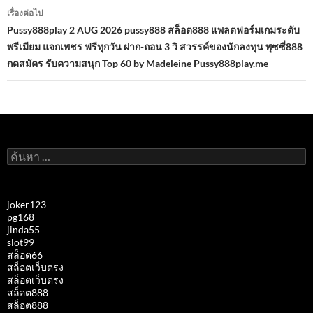
เรื่องต่อไป
Pussy888play 2 AUG 2026 pussy888 สล็อต888 แพลตฟอร์มเกมระดับ
พรีเมียม แจกเพชร ฟรีทุกวัน ฝาก-ถอน 3 วิ สวรรค์ของนักลงทุน พุซซี่888
กดสมัคร รับความสนุก Top 60 by Madeleine Pussy888play.me
ค้นหา
สำหรับ:
joker123
pg168
jinda55
slot99
สล็อต66
สล็อตเว็บตรง
สล็อตเว็บตรง
สล็อต888
สล็อต888