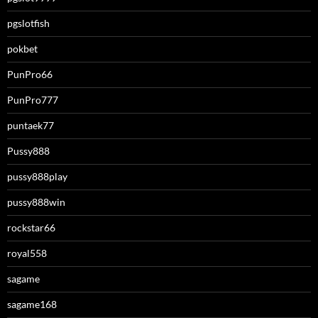
pgslotfish
pokbet
PunPro66
PunPro777
puntaek77
Pussy888
pussy888play
pussy888win
rockstar66
royal558
sagame
sagame168