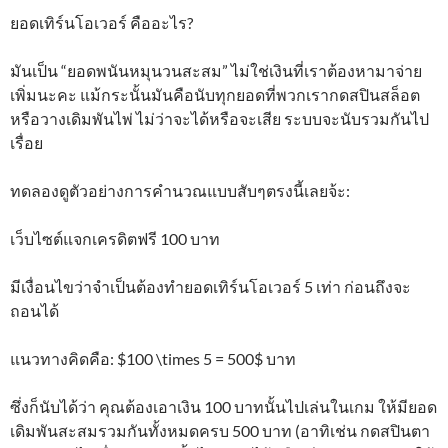
ยอดเทิร์นโอเวอร์ คืออะไร?
มันเป็น “ยอดพนันหมุนวนสะสม” ไม่ใช่เงินที่เราต้องหามาจ่าย
เพิ่มนะคะ แม้กระนั้นมันคือนับทุกยอดที่พวกเรากดสปินสล็อต
หรือวางเดิมพันไพ่ ไม่ว่าจะได้หรือจะเสีย ระบบจะนับรวมกันไป
เรื่อย
ทดลองดูตัวอย่างการคำนวณแบบสับๆตรงนี้เลยจ้ะ:
เว็บไซต์แจกเครดิตฟรี 100 บาท
มีเงื่อนไขว่าจำเป็นต้องทำยอดเทิร์นโอเวอร์ 5 เท่า ก่อนถึงจะ
ถอนได้
แนวทางคิดคือ: $100 \times 5 = 500$ บาท
ซึ่งก็นับได้ว่า คุณต้องเอาเงิน 100 บาทนั้นไปเล่นในเกม ให้มียอด
เดิมพันสะสมรวมกันทั้งหมดครบ 500 บาท (อาทิเช่น กดสปินตา