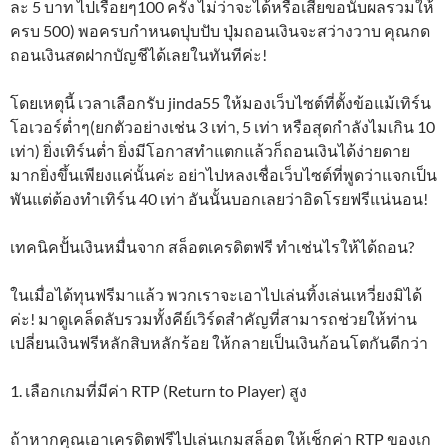
ละ 5 บาท ไปเรื่อยๆ100 ครั้ง ไม่ว่าจะได้หรือเสียขอนับผลรวมให้
ครบ 500) พอครบกำหนดปุบปับ ปุ่มถอนเงินจะสว่างวาบ คุณกด
ถอนเงินสดฝากบัญชีได้เลยในทันทีค่ะ!
โดยเหตุนี้ เวลาเลือกรับ jinda55 ให้มองเว็บไซต์ที่ตั้งข้อแม้เทิร์น
โอเวอร์ต่ำๆ(ยกตัวอย่างเช่น 3 เท่า, 5 เท่า หรือสุดกำลังไมเกิน 10
เท่า) ยิ่งเทิร์นต่ำ ยิ่งมีโอกาสทำแตกแล้วก็ถอนเงินได้ง่ายดาย
มากยิ่งขึ้นเพียงแค่นั้นค่ะ อย่าไปหลงเชื่อเว็บไซต์ที่พูดว่าแจกเป็น
พันแต่ต้องทำเทิร์น 40 เท่า อันนั้นบอกเลยว่าอิดโรยฟรีแน่นอน!
เทคนิคปั้นเงินหมื่นจาก สล็อตเครดิตฟรี ทำเช่นไรให้ได้ถอน?
ในเมื่อได้ทุนฟรีมาแล้ว พวกเราจะเอาไปเล่นทิ้งเล่นเหวี่ยงมิได้
ค่ะ! มาดูเคล็ดลับรวมทั้งคีย์เวิร์ดสำคัญที่สามารถช่วยให้ท่าน
เปลี่ยนเงินฟรีหลักสิบหลักร้อย ให้กลายเป็นเงินก้อนโตกันดีกว่า
1. เลือกเกมที่มีค่า RTP (Return to Player) สูง
ถ้าหากคุณเอาเครดิตฟรีไปเล่นเกมสล็อต ให้เช็กค่า RTP ของเก