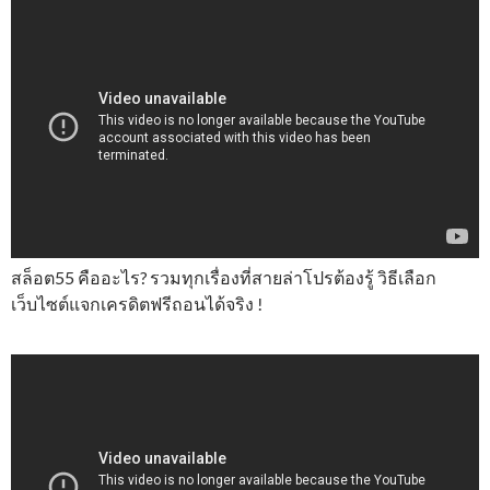
สล็อต55 คืออะไร? รวมทุกเรื่องที่สายล่าโปรต้องรู้ วิธีเลือก
เว็บไซต์แจกเครดิตฟรีถอนได้จริง !