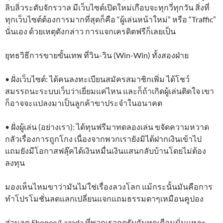
ลิบลิ่วระดับจักรวาล มีเว็บไซต์เปิดใหม่เกือบจะทุกวี่ทุกวัน สิ่งที่
ทุกเว็บไซต์ต้องการมากที่สุดก็คือ “ผู้เล่นหน้าใหม่” หรือ “Traffic”
นั่นเอง ด้วยเหตุดังกล่าว การแจกเครดิตฟรีก็เลยเป็น
ยุทธวิธีการขายขั้นเทพ ที่วิน-วิน (Win-Win) ทั้งสองฝ่าย
• ฝั่งเว็บไซต์: ได้คนลงทะเบียนสมัครสมาชิกเพิ่ม ได้โชว์
สมรรถนะระบบเว็บว่าเยี่ยมแค่ไหน และก็ถ้าเกิดผู้เล่นติดใจ เขา
ก็อาจจะแปลงมาเป็นลูกค้าขาประจำในอนาคต
• ฝั่งผู้เล่น (อย่างเรา): ได้ทุนฟรีมาทดลองเล่น ขจัดความหวาด
กลัวเรื่องการถูกโกง เนื่องจากพวกเรายังมิได้ฝากเงินเข้าไป
แถมยังมีโอกาสฟลุ๊คได้เงินหมื่นเงินแสนกลับบ้านโดยไม่ต้อง
ลงทุน
มองเห็นไหมขาว่ามันไม่ใช่เรื่องลวงโลก แม้กระนั้นมันคือการ
ทำโปรโมชั่นลดแลกเปลี่ยนแจกแถมธรรมดาๆเหมือนคูปอง
ส่วนลด Shopee/Lazada ที่พวกเรากดรับกันทุกเดือนนั่นแหละ