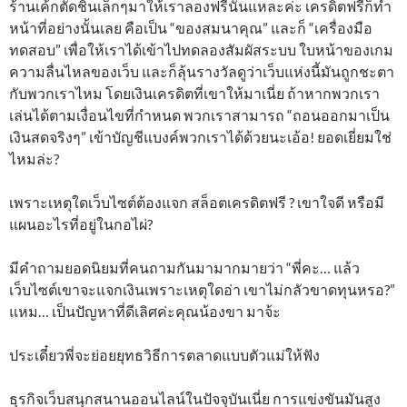
ร้านเค้กตัดชิ้นเล็กๆมาให้เราลองฟรีนั่นแหละค่ะ เครดิตฟรีก็ทำ
หน้าที่อย่างนั้นเลย คือเป็น “ของสมนาคุณ” และก็ “เครื่องมือ
ทดสอบ” เพื่อให้เราได้เข้าไปทดลองสัมผัสระบบ ใบหน้าของเกม
ความลื่นไหลของเว็บ และก็ลุ้นรางวัลดูว่าเว็บแห่งนี้มันถูกชะตา
กับพวกเราไหม โดยเงินเครดิตที่เขาให้มาเนี่ย ถ้าหากพวกเรา
เล่นได้ตามเงื่อนไขที่กำหนด พวกเราสามารถ “ถอนออกมาเป็น
เงินสดจริงๆ” เข้าบัญชีแบงค์พวกเราได้ด้วยนะเอ้อ! ยอดเยี่ยมใช่
ไหมล่ะ?
เพราะเหตุใดเว็บไซต์ต้องแจก สล็อตเครดิตฟรี ? เขาใจดี หรือมี
แผนอะไรที่อยู่ในกอไผ่?
มีคำถามยอดนิยมที่คนถามกันมามากมายว่า “พี่คะ… แล้ว
เว็บไซต์เขาจะแจกเงินเพราะเหตุใดอ่า เขาไม่กลัวขาดทุนหรอ?”
แหม… เป็นปัญหาที่ดีเลิศค่ะคุณน้องขา มาจ้ะ
ประเดี๋ยวพี่จะย่อยยุทธวิธีการตลาดแบบตัวแม่ให้ฟัง
ธุรกิจเว็บสนุกสนานออนไลน์ในปัจจุบันเนี่ย การแข่งขันมันสูง