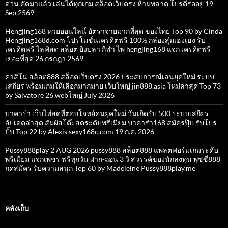
ด่วน คัดมาแล้ว เล่นได้ทุกเกม สล็อตเว็บตรง ห้ามพลาด โปรดีรออยู่ 19
Sep 2569
Hengjing168 หวยออนไลน์ อัตราจ่ายมากที่สุด ของไทย Top 90 by Cinda
Hengjing168d.com โปรโมชั่นเครดิตฟรี 100% กล่องสุ่มเฮงเฮง รับ
เครดิตฟรี ไลฟ์สด สล็อต ยิงปลา กีฬา ไพ่ hengjing168 แจก เครดิตฟรี
เยอะที่สุด 26 กรกฎา 2569
คาสิโน สล็อต888 สล็อตเว็บตรง 2026 ประสบการณ์เล่นยุคใหม่ ระบบ
เสถียร พร้อมเกมให้เลือกมากมาย เว็บใหญ่ jin888.asia ใหม่ล่าสุด Top 73
by Salvatore 26 webใหญ่ July 2026
บาคาร่า เว็บไพ่สดที่ตอบโจทย์คนยุคใหม่ วันเกิดรับ 500 ระบบเสถียร
อัปเดตล่าสุด สัมผัสโต๊ะสดระดับพรีเมียม บาคาร่า168 สมัครปุ๊บ รับโปร
ปั๊บ Top 22 by Alexis sexy168c.com 19 ก.ค. 2026
Pussy888play 2 AUG 2026 pussy888 สล็อต888 แพลตฟอร์มเกมระดับ
พรีเมียม แจกเพชร ฟรีทุกวัน ฝาก-ถอน 3 วิ สวรรค์ของนักลงทุน พุซซี่888
กดสมัคร รับความสนุก Top 60 by Madeleine Pussy888play.me
คลังเก็บ