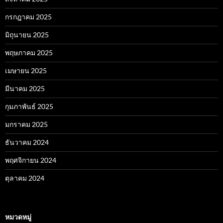
กรกฎาคม 2025
มิถุนายน 2025
พฤษภาคม 2025
เมษายน 2025
มีนาคม 2025
กุมภาพันธ์ 2025
มกราคม 2025
ธันวาคม 2024
พฤศจิกายน 2024
ตุลาคม 2024
หมวดหมู่