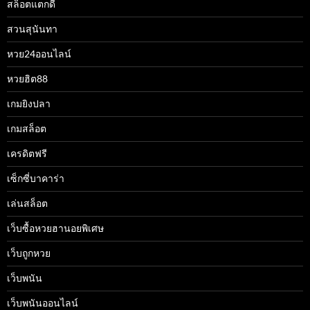
สล็อตแตกดี
สวนสุนันทา
หวย24ออนไลน์
หวยฮิต88
เกมยิงปลา
เกมสล็อต
เครดิตฟรี
เซ็กซี่บาคาร่า
เล่นสล็อต
เว็บซื้อหวยฮานอยพิเศษ
เว็บถูกหวย
เว็บพนัน
เว็บพนันออนไลน์