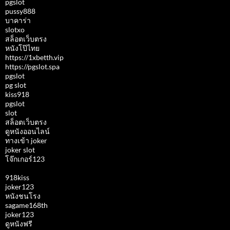
pgslot
pussy888
บาคาร่า
slotxo
สล็อตเว็บตรง
หนังโป๊ไทย
https://1xbetth.vip
https://pgslot.spa
pgslot
pg slot
kiss918
pgslot
slot
สล็อตเว็บตรง
ดูหนังออนไลน์
ทางเข้า joker
joker slot
โจ๊กเกอร์123
918kiss
joker123
หนังชนโรง
sagame168th
joker123
ดูหนังฟรี