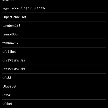
ssgame666 เข้าสู่ระบบ ล่าสุด
SuperGame Slot
tangtem168
teenoi888
temmax69
ufa11bet
ufa191 ทางเข้า
ufa191 ทางเข้า
ufa88
Ufa89bet
ufa9r
ufabet