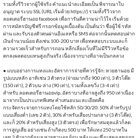
รวมทั้งรีวิวจากผู้ใช้จริง คำแนะนำละเอียดเป็น พิจารณาใบ
อนุญาต ระบบ SSL (URL เริ่มด้วย https://) รวมทั้งรีวิวจาก
ลอตเตอรี่ฮานอย facebook เพื่อการันตีความน่าไว้ใจ เริ่มด้วย
การสมัครบัญชีฟรี กรอกข้อมูลเบื้องต้น เป็นต้นว่า ชื่อผู้ใช้ รหัส
ผ่าน และรับรองตัวตนผ่านอีเมลหรือ SMS ต่อจากนั้นทดสอบฝาก
เงินจำนวนน้อย ดังเช่น 100-200 บาท เพื่อทดสอบระบบและก็
ความรวดเร็วสำหรับการถอน หลีกเลี่ยงเว็บที่ไม่มีรีวิวหรือข้อ
ตกลงผลตอบแทนสูงเกินจริง เนื่องจากบางทีอาจเป็นกลลวง
● แบบอย่างการแทงและอัตราการจ่ายที่ควรรู้จัก: หวยฮานอย มี
รูปแบบหลัก อาทิเช่น 3 ตัวตรง (จ่ายมากถึง 900 เท่า), 3 ตัวโต๊ด
(150 เท่า), 2 ตัวบน-ล่าง (90 เท่า), รวมทั้งเลขวิ่ง (3-4 เท่า)
สำหรับ ลอตเตอรี่ฮานอยvip, อัตราบางทีอาจสูงถึง 950 เท่าเนื่อง
มาจากเป็นประเภทพิเศษ คำเสนอแนะละเอียดคือ
กระจัดกระจายการแทงโดยใช้หลัก 50/30/20: 50% สำหรับรูป
แบบเสี่ยงต่ำ (เลข 2 ตัว), 30% สำหรับเสี่ยงปานกลาง (3 ตัวโต๊ด),
และก็ 20% สำหรับเสี่ยงสูง (3 ตัวตรง) เพื่อรักษาสมดุลแล้วก็ลด
การสูญเสีย อย่างเช่น ถ้าเกิดงบ 500 บาท ให้แทง 250 บาทใน
เลข 2 ตัวจากข้อมูล หวยฮานอย ย้อน หลัง ruay ซึ่งแสดงเลขออก