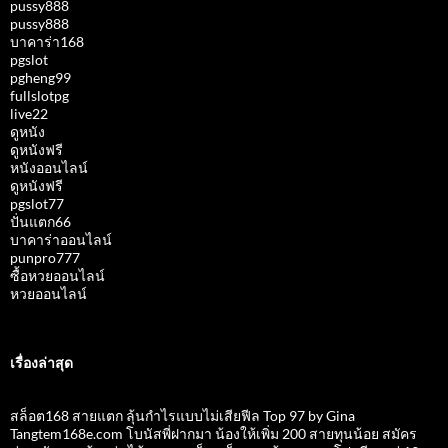
pussy888
pussy888
บาคาร่า168
pgslot
pgheng99
fullslotpg
live22
ดูหนัง
ดูหนังฟรี
หนังออนไลน์
ดูหนังฟรี
pgslot77
ปั่นแตก66
บาคาร่าออนไลน์
punpro777
ซื้อหวยออนไลน์
หวยออนไลน์
เรื่องล่าสุด
สล็อต168 สายแตก ลุ้นกำไรแบบไม่เสียฟีล Top 97 by Gina
Tangtem168e.com โบนัสพี่ฝากมา น้องให้เพิ่ม 200 สายทุนน้อย สมัคร