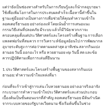
แต่ว่ายังเป็นช่องทางสำหรับในการเรียนรู้และก็นำกลอุบายมา
ใช้เพื่อเพิ่มโอกาสในการประสบผลสำเร็จ เนื้อหานี้ทำขึ้นใน
ฐานะคู่มืออย่างเป็นทางการเพื่อช่วยให้คุณทำความเข้าใจ
ลอตเตอรี่ฮานอย อย่างถ่องแท้ โดยเน้นย้ำการเสนอแนะ
กรรมวิธีเล่นที่ปลอดภัย มีระบบ แล้วก็มีวินัย พวกเราจะ
ครอบคลุมตั้งแต่ประวัติศาสตร์และโครงสร้างพื้นฐาน การเลือก
แพลตฟอร์มที่สมควร การวิเคราะห์ข้อมูลย้อนไป การพัฒนากล
อุบายระดับสูง การต่อว่าดตามผลล่าสุด อาทิเช่น สลากกินแบ่ง
ฮานอย วันนี้ ออกอะไร หรือ หวยฮานอย vip วันนี้ สด และข้อ
ควรปฏิบัติตามเพื่อการเล่นที่ยืนนาน
1. ประวัติศาสตร์และโครงสร้างพื้นฐานของสลากกินแบ่ง
ฮานอย: ทำความเข้าใจแหล่งที่มา
ก่อนที่จะก้าวเข้าสู่การเล่น เว็บหวยฮานอย อย่างเอาจริงเอาจัง
กระบวนการทำความเข้าใจประวัติศาสตร์และส่วนประกอบ
เบื้องต้นเป็นขั้นตอนแรกที่สำคัญ ลอตเตอรี่ฮานอย มีต้นกำเนิด
จากระบบหวยของรัฐบาลเวียดนาม ซึ่งเริ่มต้นขึ้นในช่วง