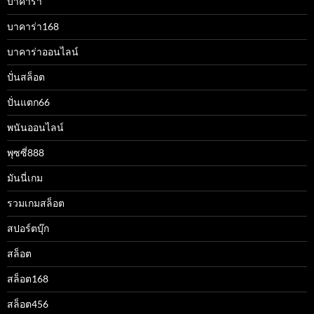
บาคาร่า
บาคาร่า168
บาคาร่าออนไลน์
ปั่นสล็อต
ปั่นแตก66
พนันออนไลน์
พุซซี่888
มันนี่เกม
รวมเกมสล็อต
สปอร์ตบุ๊ก
สล็อต
สล็อต168
สล็อต456