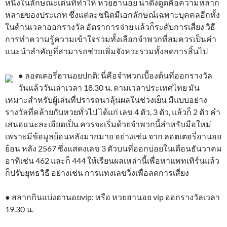
หนึ่งในลักษณะเด่นที่ทำให้ หวยฮานอย น่าดึงดูดคือความหลาก
หลายของประเภท ซึ่งแต่ละชนิดมีเอกลักษณ์เฉพาะบุคคลอีกทั้ง
ในด้านเวลาออกรางวัล อัตราการจ่าย แล้วก็ระดับการเสี่ยง วิธี
การทำความรู้ความเข้าใจรวมทั้งเลือกจำพวกที่สมควรเป็นคำ
แนะนำสำคัญที่สามารถช่วยเพิ่มจังหวะรวมทั้งลดการสิ้นไป
● ลอตเตอรี่ฮานอยปกติ: นี่คือจำพวกเบื้องต้นที่ออกรางวัล
วันแล้ววันเล่าเวลา 18.30 น. ตามเวลาประเทศไทย มัน
เหมาะสำหรับผู้เล่นที่ปรารถนาลุ้นผลในช่วงเย็น มีแบบอย่าง
รางวัลที่คล้ายกับหวยทั่วไป ได้แก่ เลข 4 ตัว, 3 ตัว, แล้วก็ 2 ตัว คำ
เสนอแนะละเอียดเป็น ควรจะเริ่มด้วยจำพวกนี้สำหรับมือใหม่
เพราะมีข้อมูลย้อนหลังมากมาย อย่างเช่น จาก ลอตเตอรี่ฮานอย
ย้อน หลัง 2567 ซึ่งแสดงเลข 3 ตัวบนที่ออกบ่อยในเดือนธันวาคม
อาทิเช่น 462 และก็ 444 ให้เรียนผลเหล่านี้เพื่อหาแพทเทิร์นแล้ว
ก็ปรับยุทธวิธี อย่างเช่น การแทงเลขวิ่งเพื่อลดการเสี่ยง
● สลากกินแบ่งฮานอยvip: หรือ หวยฮานอย vip ออกรางวัลเวลา
19.30 น.