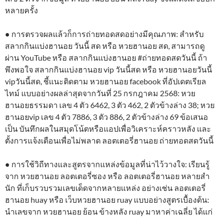
หลายครั้ง
● การตรวจผลแล้วก็การถ่ายทอดสดอย่างมีคุณภาพ: สำหรับ
สลากกินแบ่งฮานอย วันนี้ สด หรือ หวยฮานอย สด, สามารถดู
ผ่าน YouTube หรือ สลากกินแบ่งฮานอย #ถ่ายทอดสดวันนี้ ถ้า
พึงพอใจ สลากกินแบ่งฮานอย vip วันนี้สด หรือ หวยฮานอยวันนี้
vipวันนี้สด, ชี้แนะติดตาม หวยฮานอย facebook ที่อัปเดตเรียล
ไทม์ แบบอย่างผลล่าสุดจากวันที่ 25 กรกฎาคม 2568: หวย
ฮานอยธรรมดา เลข 4 ตัว 6462, 3 ตัว 462, 2 ตัวข้างล่าง 38; หวย
ฮานอยvip เลข 4 ตัว 7886, 3 ตัว 886, 2 ตัวข้างล่าง 69 ข้อเสนอ
เป็น บันทึกผลในสมุดโน้ตหรือแอปเพื่อวิเคราะห์คราวหลัง และ
ตั้งการแจ้งเตือนเพื่อไม่พลาด ลอตเตอรี่ฮานอย ถ่ายทอดสดวันนี้
● การใช้วิถีทางและสูตรจากแหล่งข้อมูลที่น่าไว้วางใจ: เรียนรู้
จาก หวยฮานอย ลอตเตอรี่ซอง หรือ ลอตเตอรี่ฮานอย หลายสํา
นัก ที่เก็บรวบรวมเลขเด็ดจากหลายแหล่ง อย่างเช่น ลอตเตอรี่
ฮานอย huay หรือ เว็บหวยฮานอย ruay แบบอย่างสูตรเบื้องต้น:
นำเลขจาก หวยฮานอย ย้อน ข้างหลัง ruay มาหาค่าเฉลี่ย ได้แก่