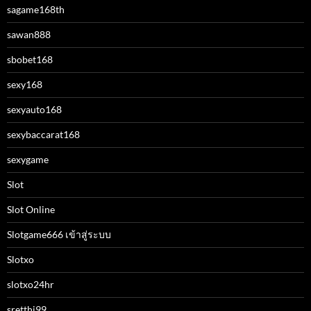
sagame168th
sawan888
sbobet168
sexy168
sexyauto168
sexybaccarat168
sexygame
Slot
Slot Online
Slotgame666 เข้าสู่ระบบ
Slotxo
slotxo24hr
sretthi99