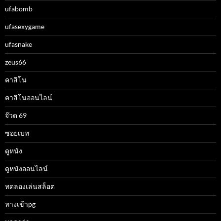
ufabomb
ufasexygame
ufasnake
zeus66
คาสิโน
คาสิโนออนไลน์
จ๊วด 69
ซอยเบท
ดูหนัง
ดูหนังออนไลน์
ทดลองเล่นสล็อต
ทางเข้าpg