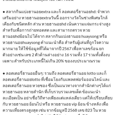
● สลากกินแบ่งฮานอยextra และก็ ลอตเตอรี่ฮานอยhd: จำพวก
เสริมอย่าง หวยฮานอยextraวันนี้ ออกรางวัลในช่วงพิเศษใกล้
เคียงกับชนิดหลัก ส่วน หวยฮานอยhd เน้นความแจ่มกระจ่างสูง
สำหรับเพื่อการถ่ายทอดสด และสามารถตรวจ หวย
ฮานอยhdย้อนไป ได้จาก สลากกินแบ่งฮานอย huaysong หรือ
หวยฮานอยhuaysong คำแนะนำคือ สำหรับผู้เล่นที่ถูกใจความ
มากมาย ให้ใช้ข้อมูลที่ได้มาจากปี 2567 เพื่อหาเลขร้อน ยก
ตัวอย่างเช่น เลข 2 ตัวด้านล่างอย่าง 16 รวมทั้ง 17 รวมทั้งตั้งงบ
เฉพาะสำหรับประเภทนี้ไม่เกิน 20% ของงบประมาณรวม
● ลอตเตอรี่ฮานอยอื่นๆ: รวมถึง ลอตเตอรี่ฮานอย lotto และก็
ลอตเตอรี่ฮานอยlotto ที่เชื่อมโยงกับแพลตฟอร์มออนไลน์ และ
ลอตเตอรี่ฮานอย หวยซอง ซึ่งเป็นแนวทางจากสำนักต่างๆได้แก่
หวยฮานอย หลายสํานัก ที่เก็บรวบรวมเลขเด็ด ข้อแนะนำ
ละเอียดเป็น อย่าเชื่อวิถีทางเพียงแต่แหล่งเดียว แต่ให้เปรียบเทียบ
กับ หวยฮานอย ย้อนไป หรือ หวยฮานอย vip ย้อน ข้างหลัง เพื่อ
ความเที่ยงตรงสูงสุด เช่น จากข้อมูลปี 2568 เลข 823 ใน หวย