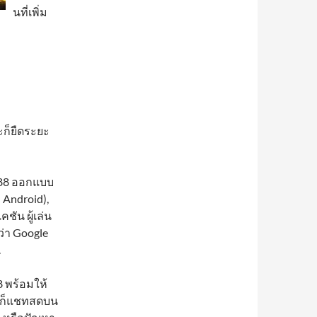
นที่เพิ่ม
ะก็ยืดระยะ
ng88 ออกแบบ
 Android),
ชัน ผู้เล่น
ว่า Google
.
 พร้อมให้
้วก็แชทสดบน