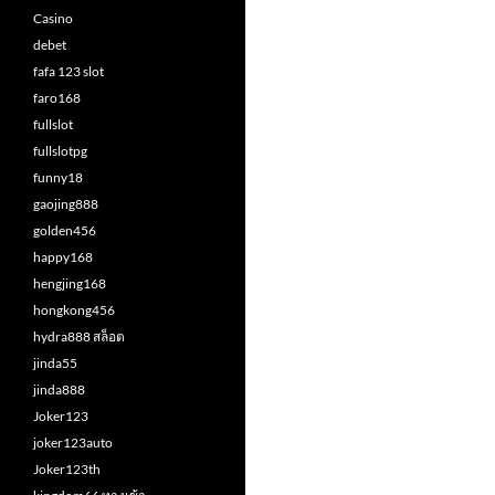
Casino
debet
fafa 123 slot
faro168
fullslot
fullslotpg
funny18
gaojing888
golden456
happy168
hengjing168
hongkong456
hydra888 สล็อต
jinda55
jinda888
Joker123
joker123auto
Joker123th