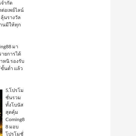
ณจำกัด
ต่อเพย์ไลน์
ลุ้นรางวัล
นมีให้ทุก
ing88 มา
ำรายการได้
ำหนิ รองรับ
ั้นต่ำ แล้ว
5.โปรโม
ชั่นรวม
ทั้งโบนัส
สุดคุ้ม
Coming8
8 มอบ
โปรโมชั่