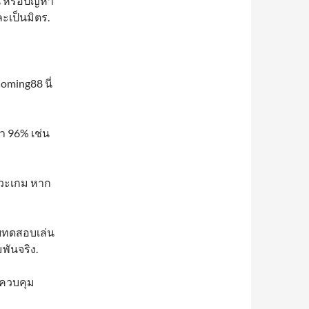
น หรือปัญหา
ะเป็นมิตร.
oming88 นี่
่า 96% เช่น
งหวะเกม หาก
ยบทดสอบเล่น
พันจริง.
้ควบคุม