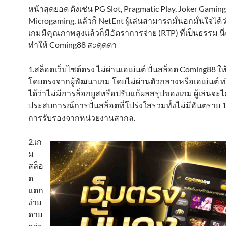
หน้าสุดยอด ดังเช่น PG Slot, Pragmatic Play, Joker Gaming
Microgaming, แล้วก็ NetEnt ผู้เล่นสามารถมั่นอกมั่นใจได้
เกมมีคุณภาพสูงแล้วก็มีอัตราการจ่าย (RTP) ที่เป็นธรรม นี่ค
ทำให้ Coming88 สะดุดตา
1.สล็อตเว็บไซต์ตรง ไม่ผ่านเอเย่นต์ ปั่นสล็อต Coming88 ให
โดยตรงจากผู้พัฒนาเกม โดยไม่ผ่านตัวกลางหรือเอเย่นต์ ทำใ
ได้ว่าไม่มีการล็อกยูสหรือปรับแก้ผลสรุปของเกม ผู้เล่นจะได
ประสบการณ์การปั่นสล็อตที่โปร่งใสรวมทั้งไม่มีอันตราย
การรับรองจากหน่วยงานสากล.
2.เก
ม
สล็อ
ต
แตก
ง่าย
ดาย