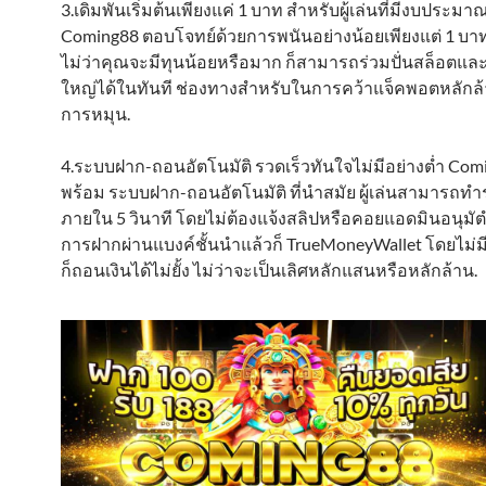
3.เดิมพันเริ่มต้นเพียงแค่ 1 บาท สำหรับผู้เล่นที่มีงบประมา
Coming88 ตอบโจทย์ด้วยการพนันอย่างน้อยเพียงแต่ 1 บาท
ไม่ว่าคุณจะมีทุนน้อยหรือมาก ก็สามารถร่วมปั่นสล็อตและ
ใหญ่ได้ในทันที ช่องทางสำหรับในการคว้าแจ็คพอตหลักล้า
การหมุน.
4.ระบบฝาก-ถอนอัตโนมัติ รวดเร็วทันใจไม่มีอย่างต่ำ Com
พร้อม ระบบฝาก-ถอนอัตโนมัติ ที่นำสมัย ผู้เล่นสามารถท
ภายใน 5 วินาที โดยไม่ต้องแจ้งสลิปหรือคอยแอดมินอนุมัต
การฝากผ่านแบงค์ชั้นนำแล้วก็ TrueMoneyWallet โดยไม่มีข
ก็ถอนเงินได้ไม่ยั้ง ไม่ว่าจะเป็นเลิศหลักแสนหรือหลักล้าน.