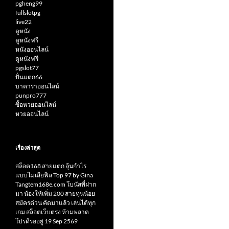
pgheng99
fullslotpg
live22
ดูหนัง
ดูหนังฟรี
หนังออนไลน์
ดูหนังฟรี
pgslot77
ปั่นแตก66
บาคาร่าออนไลน์
punpro777
ซื้อหวยออนไลน์
หวยออนไลน์
เรื่องล่าสุด
สล็อต168 สายแตก ลุ้นกำไร
แบบไม่เสียฟีล Top 97 by Gina
Tangtem168e.com โบนัสพี่ฝาก
มา น้องให้เพิ่ม 200 สายทุนน้อย
สมัครด่วน คัดมาแล้ว เล่นได้ทุก
เกม สล็อตเว็บตรง ห้ามพลาด
โปรดีรออยู่ 19 Sep 2569