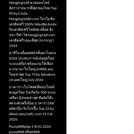
Hengjing168 หวยออนไลน์
อัตราจ่ายมากที่สุด ของไทย Top
90 by Cinda
Hengjing168d.com โปรโมชั่น
เครดิตฟรี 100% กล่องสุ่มเฮงเฮง
รับเครดิตฟรี ไลฟ์สด สล็อต ยิง
ปลา กีฬา ไพ่ hengjing168 แจก
เครดิตฟรี เยอะที่สุด 26 กรกฎา
2569
คาสิโน สล็อต888 สล็อตเว็บตรง
2026 ประสบการณ์เล่นยุคใหม่
ระบบเสถียร พร้อมเกมให้เลือก
มากมาย เว็บใหญ่ jin888.asia
ใหม่ล่าสุด Top 73 by Salvatore
26 webใหญ่ July 2026
บาคาร่า เว็บไพ่สดที่ตอบโจทย์
คนยุคใหม่ วันเกิดรับ 500 ระบบ
เสถียร อัปเดตล่าสุด สัมผัสโต๊ะ
สดระดับพรีเมียม บาคาร่า168
สมัครปุ๊บ รับโปรปั๊บ Top 22 by
Alexis sexy168c.com 19 ก.ค.
2026
Pussy888play 2 AUG 2026
pussy888 สล็อต888