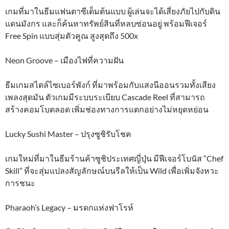
เกมที่มาในธีมแฟนตาซีเต็มต้นแบบ ผู้เล่นจะได้เสี่ยงภัยไปกับดิน
แดนมังกร และก็ค้นหาทรัพย์สินที่หลบซ่อนอยู่ พร้อมฟีเจอร์
Free Spin แบบสุ่มตัวคูณ สูงสุดถึง 500x
Neon Groove – เมืองไฟที่ความฝัน
ธีมเกมสไตล์ไซเบอร์พังก์ ที่มาพร้อมกับแสงนีออนรวมทั้งเสียง
เพลงสุดมัน ตัวเกมมีระบบระเบียบ Cascade Reel ที่สามารถ
สร้างคอมโบตลอด เพิ่มช่องทางการแตกอย่างไม่หยุดหย่อน
Lucky Sushi Master – ปรุงซูชิรับโชค
เกมใหม่ที่มาในธีมร้านค้าซูชิประเทศญี่ปุ่น มีฟีเจอร์โบนัส “Chef
Skill” ที่จะสุ่มแปลงสัญลักษณ์บนรีลให้เป็น Wild เพื่อเพิ่มจังหวะ
การชนะ
Pharaoh’s Legacy – มรดกแห่งฟาโรห์