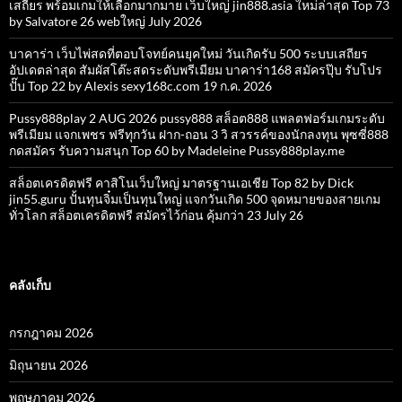
เสถียร พร้อมเกมให้เลือกมากมาย เว็บใหญ่ jin888.asia ใหม่ล่าสุด Top 73
by Salvatore 26 webใหญ่ July 2026
บาคาร่า เว็บไพ่สดที่ตอบโจทย์คนยุคใหม่ วันเกิดรับ 500 ระบบเสถียร
อัปเดตล่าสุด สัมผัสโต๊ะสดระดับพรีเมียม บาคาร่า168 สมัครปุ๊บ รับโปร
ปั๊บ Top 22 by Alexis sexy168c.com 19 ก.ค. 2026
Pussy888play 2 AUG 2026 pussy888 สล็อต888 แพลตฟอร์มเกมระดับ
พรีเมียม แจกเพชร ฟรีทุกวัน ฝาก-ถอน 3 วิ สวรรค์ของนักลงทุน พุซซี่888
กดสมัคร รับความสนุก Top 60 by Madeleine Pussy888play.me
สล็อตเครดิตฟรี คาสิโนเว็บใหญ่ มาตรฐานเอเชีย Top 82 by Dick
jin55.guru ปั้นทุนจิ๋มเป็นทุนใหญ่ แจกวันเกิด 500 จุดหมายของสายเกม
ทั่วโลก สล็อตเครดิตฟรี สมัครไว้ก่อน คุ้มกว่า 23 July 26
คลังเก็บ
กรกฎาคม 2026
มิถุนายน 2026
พฤษภาคม 2026