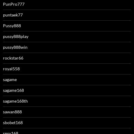
PunPro777
puntaek77
Pussy888
pussy888play
pussy888win
rockstar66
royal558
sagame
sagame168
sagame168th
sawan888
sbobet168
sexy168