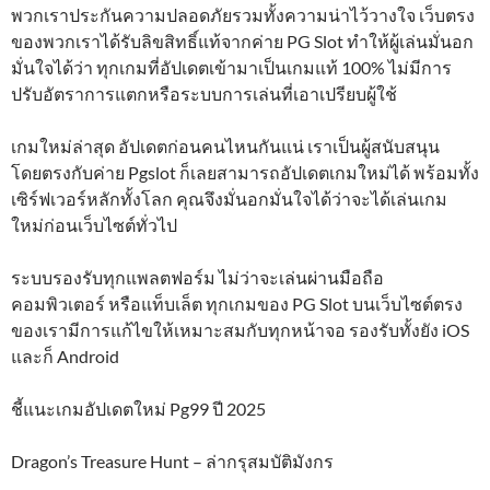
พวกเราประกันความปลอดภัยรวมทั้งความน่าไว้วางใจ เว็บตรง
ของพวกเราได้รับลิขสิทธิ์แท้จากค่าย PG Slot ทำให้ผู้เล่นมั่นอก
มั่นใจได้ว่า ทุกเกมที่อัปเดตเข้ามาเป็นเกมแท้ 100% ไม่มีการ
ปรับอัตราการแตกหรือระบบการเล่นที่เอาเปรียบผู้ใช้
เกมใหม่ล่าสุด อัปเดตก่อนคนไหนกันแน่ เราเป็นผู้สนับสนุน
โดยตรงกับค่าย Pgslot ก็เลยสามารถอัปเดตเกมใหม่ได้ พร้อมทั้ง
เซิร์ฟเวอร์หลักทั้งโลก คุณจึงมั่นอกมั่นใจได้ว่าจะได้เล่นเกม
ใหม่ก่อนเว็บไซต์ทั่วไป
ระบบรองรับทุกแพลตฟอร์ม ไม่ว่าจะเล่นผ่านมือถือ
คอมพิวเตอร์ หรือแท็บเล็ต ทุกเกมของ PG Slot บนเว็บไซต์ตรง
ของเรามีการแก้ไขให้เหมาะสมกับทุกหน้าจอ รองรับทั้งยัง iOS
และก็ Android
ชี้แนะเกมอัปเดตใหม่ Pg99 ปี 2025
Dragon’s Treasure Hunt – ล่ากรุสมบัติมังกร