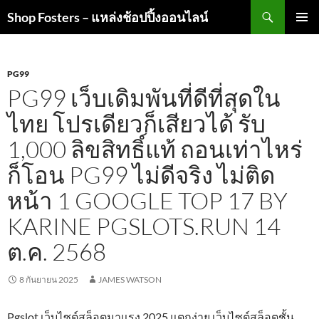
ค้นหา
Shop Fosters – แหล่งช้อปปิ้งออนไลน์
ข้าม
เมนูหลัก
ไป
ยัง
เนื้อหา
PG99
PG99 เว็บเดิมพันที่ดีที่สุดใน
ไทย โปรเดียวก็เสียวได้ รับ
1,000 ลิขสิทธิ์แท้ ถอนเท่าไหร่
ก็โอน PG99 ไม่ดีจริง ไม่ติด
หน้า 1 GOOGLE TOP 17 BY
KARINE PGSLOTS.RUN 14
ต.ค. 2568
8 กันยายน 2025
JAMES WATSON
Pgslot เว็บไซต์สล็อตมาแรง 2025 แตกง่าย เว็บไซต์สล็อตชั้น