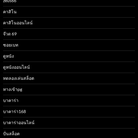
zeus66
คาสิโน
คาสิโนออนไลน์
จ๊วด 69
ซอยเบท
ดูหนัง
ดูหนังออนไลน์
ทดลองเล่นสล็อต
ทางเข้าpg
บาคาร่า
บาคาร่า168
บาคาร่าออนไลน์
ปั่นสล็อต