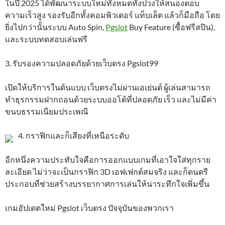
ในปี 2025 ได้พัฒนาระบบใหม่ทั้งหมดทั้งปวงให้สนองตอบ
ความเร็วสูง รองรับอีกทั้งคอมพิวเตอร์ แท็บเล็ต แล้วก็มือถือ โดย
ยิ่งไปกว่านั้นระบบ Auto Spin,
Pgslot
Buy Feature (ซื้อฟรีสปิน),
และระบบทดสอบเล่นฟรี
3. รับรองความปลอดภัยด้วยเว็บตรง Pgslot99
เปิดให้บริการในต้นแบบ เว็บตรงไม่ผ่านเอเย่นต์ ผู้เล่นสามารถ
ทำธุรกรรมฝากถอนด้วยระบบออโต้ที่ปลอดภัย เร็ว และไม่มีค่า
ขนบธรรมเนียมประเพณี
4. กราฟิกและก็เสียงที่เหนือระดับ
อีกหนึ่งความประทับใจคือการออกแบบเกมที่เอาใจใส่ทุกราย
ละเอียด ไม่ว่าจะเป็นกราฟิก 3D เอฟเฟกต์สมจริง และก็ดนตรี
ประกอบที่ช่วยสร้างบรรยากาศการเล่นให้น่าระทึกใจเพิ่มขึ้น
เกมอัปเดตใหม่ Pgslot เว็บตรง ปัจจุบันของพวกเรา