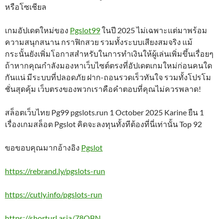
หรือโซเชียล
เกมอัปเดตใหม่ของ
Pgslot99
ในปี 2025 ไม่เฉพาะแต่มาพร้อม
ความสนุกสนาน กราฟิกสวย รวมทั้งระบบเสียงสมจริง แม้
กระนั้นยังเพิ่มโอกาสสำหรับในการทำเงินให้ผู้เล่นเพิ่มขึ้นเรื่อยๆ
ถ้าหากคุณกำลังมองหาเว็บไซต์ตรงที่อัปเดตเกมใหม่ก่อนคนใด
กันแน่ มีระบบที่ปลอดภัย ฝาก-ถอนรวดเร็วทันใจ รวมทั้งโปรโม
ชั่นสุดคุ้ม เว็บตรงของพวกเราคือคำตอบที่คุณไม่ควรพลาด!
สล็อตเว็บไทย Pg99 pgslots.run 1 October 2025 Karine ยืน 1
เรื่องเกมสล็อต Pgslot คิดจะลงทุนทั้งทีต้องที่นี่เท่านั้น Top 92
ขอขอบคุณมากอ้างอิง
Pgslot
https://rebrand.ly/pgslots-run
https://cutly.info/pgslots-run
https://shorturl.asia/78QBN