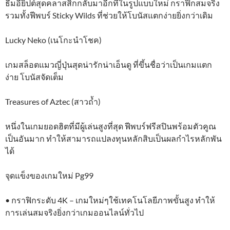
ธีมอียิปต์สุดคลาสสิกกลับมาอีกทีในรูปแบบใหม่ กราฟิกสมจริง
รวมทั้งฟีพบร์ Sticky Wilds ที่ช่วยให้โบนัสแตกง่ายยิ่งกว่าเดิม
Lucky Neko (เนโกะนำโชค)
เกมสล็อตแมวญี่ปุ่นสุดน่ารักน่าเอ็นดู ที่ขึ้นชื่อว่าเป็นเกมแตก
ง่าย โบนัสจัดเต็ม
Treasures of Aztec (สาวถ้ำ)
หนึ่งในเกมยอดฮิตที่มีผู้เล่นสูงที่สุด ฟีพบร์ฟรีสปินพร้อมตัวคูณ
เป็นอันมาก ทำให้สามารถแปลงทุนหลักสิบเป็นผลกำไรหลักพัน
ได้
จุดแข็งของเกมใหม่ Pg99
• กราฟิกระดับ 4K – เกมใหม่ๆใช้เทคโนโลยีภาพขั้นสูง ทำให้
การเล่นสมจริงยิ่งกว่าเกมออนไลน์ทั่วไป