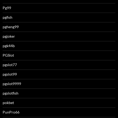
Pg99
pgfish
pgheng99
pgjoker
pgk44b
PGSlot
pgslot77
pgslot99
pgslot9999
pgslotfish
pokbet
PunPro66