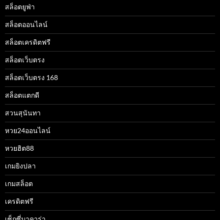
สล็อตยูฟ่า
สล็อตออนไลน์
สล็อตเครดิตฟรี
สล็อตเว็บตรง
สล็อตเว็บตรง 168
สล็อตแตกดี
สวนสุนันทา
หวย24ออนไลน์
หวยฮิต88
เกมยิงปลา
เกมสล็อต
เครดิตฟรี
เซ็กซี่บาคาร่า