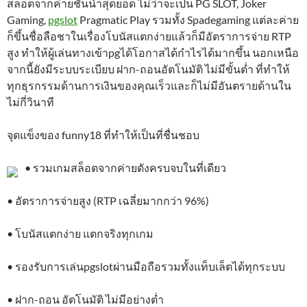
สล็อตจากค่ายชั้นนำสุดยอด ไม่ว่าจะเป็น PG SLOT, Joker
Gaming,
pgslot
Pragmatic Play รวมทั้ง Spadegaming แต่ละค่าย
ก็ขึ้นชื่อลือชาในเรื่องโบนัสแตกง่ายแล้วก็มีอัตราการจ่าย RTP
สูง ทำให้ผู้เล่นทางเข้าpgได้โอกาสได้กำไรได้มากขึ้น นอกเหนือ
จากนี้ยังมีระบบระเบียบ ฝาก-ถอนอัตโนมัติ ไม่มีขั้นต่ำ ที่ทำให้
ทุกธุรกรรมด้านการเงินของคุณเร็วและก็ไม่มีอันตรายด้านใน
ไม่กี่วินาที
จุดแข็งของ funny18 ที่ทำให้เป็นที่ชื่นชอบ
• รวมเกมสล็อตจากค่ายดังครบจบในที่เดียว
• อัตราการจ่ายสูง (RTP เฉลี่ยมากกว่า 96%)
• โบนัสแตกง่าย แตกจริงทุกเกม
• รองรับการเล่นpgslotผ่านมือถือรวมทั้งแท็บเล็ตได้ทุกระบบ
• ฝาก-ถอน อัตโนมัติ ไม่มีอย่างต่ำ