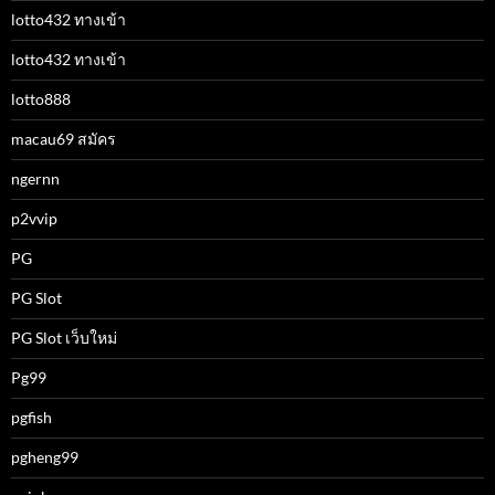
lotto432 ทางเข้า
lotto432 ทางเข้า
lotto888
macau69 สมัคร
ngernn
p2vvip
PG
PG Slot
PG Slot เว็บใหม่
Pg99
pgfish
pgheng99