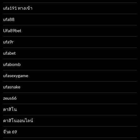
ufa191 ทางเข้า
ufa88
Ufa89bet
ufa9r
ufabet
ufabomb
ufasexygame
ufasnake
zeus66
คาสิโน
คาสิโนออนไลน์
จ๊วด 69