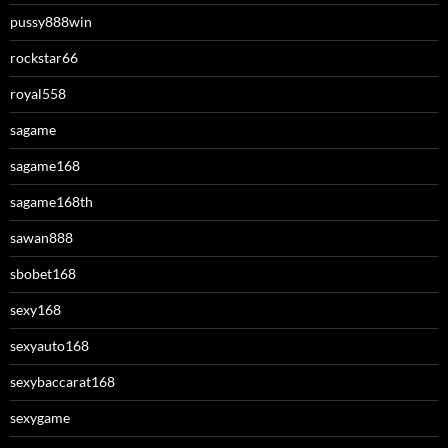
pussy888win
rockstar66
royal558
sagame
sagame168
sagame168th
sawan888
sbobet168
sexy168
sexyauto168
sexybaccarat168
sexygame