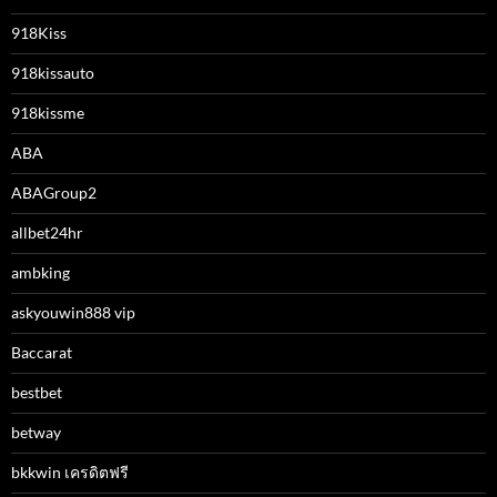
918Kiss
918kissauto
918kissme
ABA
ABAGroup2
allbet24hr
ambking
askyouwin888 vip
Baccarat
bestbet
betway
bkkwin เครดิตฟรี