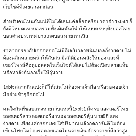
เว็บไซต์ที่เคยเล่นมาก่อน
สำหรับคนไหนกันแน่ที่ไม่ได้เล่นแค่สล็อตหรือบาคาร่า 1xbit1 ก็
ยังมีโหมดแทงบอลรวมทั้งเดิมพันกีฬาให้แบบครบๆทั้งบอลไทย
บอลต่างประเทศ บาสเกตบอล มวย เทนนิส
ราคาต่อรองอัปเดตตลอด ไม่มีดีเลย์ เวลาพนันบอลก็ง่ายดาย ไม่
ต้องคลิกหลายหน้าให้สับสน มีสถิติย้อนหลังให้มอง และที่
เซอร์ไพรส์คือดูบอลสดในเว็บไซต์ได้เลย ไม่ต้องเปิดหลายแท็บ
หรือหาลิงก์นอกเว็บให้วุ่นวาย
1xbit สลากกินแบ่งก็มีให้เล่น ไม่ต้องหาเจ้ามือ หรือรอคอยเจ้า
มือจ่ายช้าๆอีกต่อไป
คนใดกันที่ชอบแทงหวย เว็บแห่งนี้1xbit1 มีครบ ลอตเตอรี่ไทย
ลอตเตอรี่ลาว ลอตเตอรี่ฮานอย ลอตเตอรี่หุ้น หวยยี่กี แทง
ง่ายดาย เพียงแค่กรอกเลข ใส่ปริมาณ แล้วกดการันตี ไม่ต้อง
เขียนโพย ไม่ต้องรอคอยแอดไม่นจ่ายเงิน อัตราจ่ายก็ถือว่าสูง