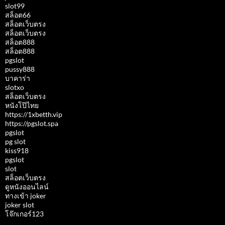
slot99
สล็อต66
สล็อตเว็บตรง
สล็อตเว็บตรง
สล็อต888
สล็อต888
pgslot
pussy888
บาคาร่า
slotxo
สล็อตเว็บตรง
หนังโป๊ไทย
https://1xbetth.vip
https://pgslot.spa
pgslot
pg slot
kiss918
pgslot
slot
สล็อตเว็บตรง
ดูหนังออนไลน์
ทางเข้า joker
joker slot
โจ๊กเกอร์123