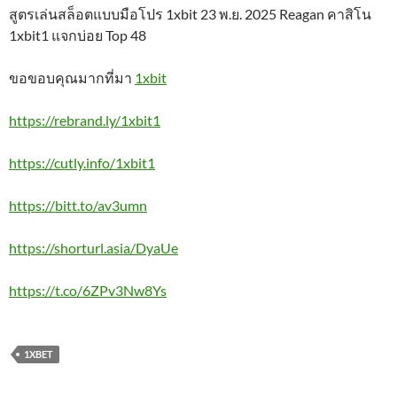
สูตรเล่นสล็อตแบบมือโปร 1xbit 23 พ.ย. 2025 Reagan คาสิโน
1xbit1 แจกบ่อย Top 48
ขอขอบคุณมากที่มา
1xbit
https://rebrand.ly/1xbit1
https://cutly.info/1xbit1
https://bitt.to/av3umn
https://shorturl.asia/DyaUe
https://t.co/6ZPv3Nw8Ys
1XBET