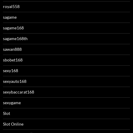
royal558
sagame
sagame168
sagame168th
sawan888
sbobet168
sexy168
sexyauto168
sexybaccarat168
sexygame
Slot
Slot Online