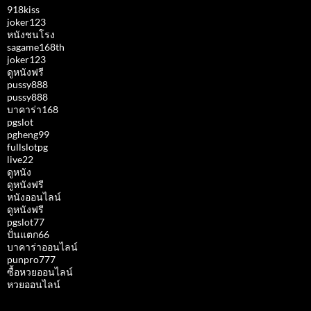
918kiss
joker123
หนังชนโรง
sagame168th
joker123
ดูหนังฟรี
pussy888
pussy888
บาคาร่า168
pgslot
pgheng99
fullslotpg
live22
ดูหนัง
ดูหนังฟรี
หนังออนไลน์
ดูหนังฟรี
pgslot77
ปั่นแตก66
บาคาร่าออนไลน์
punpro777
ซื้อหวยออนไลน์
หวยออนไลน์