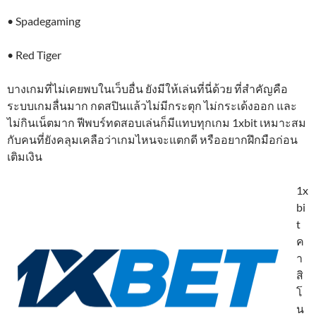
• Spadegaming
• Red Tiger
บางเกมที่ไม่เคยพบในเว็บอื่น ยังมีให้เล่นที่นี่ด้วย ที่สำคัญคือ
ระบบเกมลื่นมาก กดสปินแล้วไม่มีกระตุก ไม่กระเด้งออก และ
ไม่กินเน็ตมาก ฟีพบร์ทดสอบเล่นก็มีแทบทุกเกม 1xbit เหมาะสม
กับคนที่ยังคลุมเคลือว่าเกมไหนจะแตกดี หรืออยากฝึกมือก่อน
เติมเงิน
1x
bi
t
ค
า
สิ
โ
น