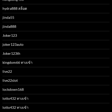
hydra888 สล็อต
jinda55
jinda888
Joker123
joker123auto
Joker123th
kingdom66 ทางเข้า
live22
live22slot
lockdown168
lotto432 ทางเข้า
lotto432 ทางเข้า