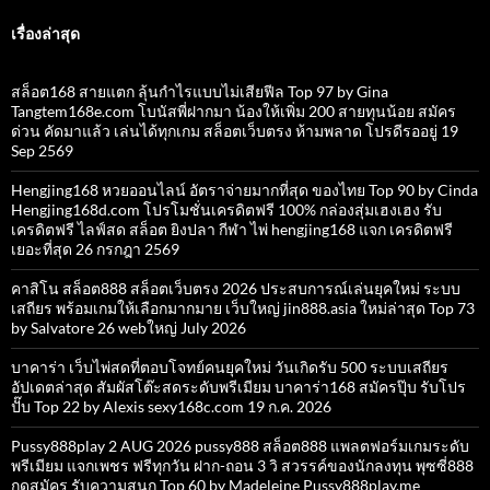
เรื่องล่าสุด
สล็อต168 สายแตก ลุ้นกำไรแบบไม่เสียฟีล Top 97 by Gina
Tangtem168e.com โบนัสพี่ฝากมา น้องให้เพิ่ม 200 สายทุนน้อย สมัคร
ด่วน คัดมาแล้ว เล่นได้ทุกเกม สล็อตเว็บตรง ห้ามพลาด โปรดีรออยู่ 19
Sep 2569
Hengjing168 หวยออนไลน์ อัตราจ่ายมากที่สุด ของไทย Top 90 by Cinda
Hengjing168d.com โปรโมชั่นเครดิตฟรี 100% กล่องสุ่มเฮงเฮง รับ
เครดิตฟรี ไลฟ์สด สล็อต ยิงปลา กีฬา ไพ่ hengjing168 แจก เครดิตฟรี
เยอะที่สุด 26 กรกฎา 2569
คาสิโน สล็อต888 สล็อตเว็บตรง 2026 ประสบการณ์เล่นยุคใหม่ ระบบ
เสถียร พร้อมเกมให้เลือกมากมาย เว็บใหญ่ jin888.asia ใหม่ล่าสุด Top 73
by Salvatore 26 webใหญ่ July 2026
บาคาร่า เว็บไพ่สดที่ตอบโจทย์คนยุคใหม่ วันเกิดรับ 500 ระบบเสถียร
อัปเดตล่าสุด สัมผัสโต๊ะสดระดับพรีเมียม บาคาร่า168 สมัครปุ๊บ รับโปร
ปั๊บ Top 22 by Alexis sexy168c.com 19 ก.ค. 2026
Pussy888play 2 AUG 2026 pussy888 สล็อต888 แพลตฟอร์มเกมระดับ
พรีเมียม แจกเพชร ฟรีทุกวัน ฝาก-ถอน 3 วิ สวรรค์ของนักลงทุน พุซซี่888
กดสมัคร รับความสนุก Top 60 by Madeleine Pussy888play.me