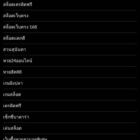
สล็อตเครดิตฟรี
สล็อตเว็บตรง
สล็อตเว็บตรง 168
สล็อตแตกดี
สวนสุนันทา
หวย24ออนไลน์
หวยฮิต88
เกมยิงปลา
เกมสล็อต
เครดิตฟรี
เซ็กซี่บาคาร่า
เล่นสล็อต
เว็บซื้อหวยฮานอยพิเศษ