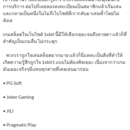
การบริการ ต่อไปก็เลยลองลงทะเบียนเป็นสมาชิกแล้วเริ่มเล่น
และกลายเป็นหนึ่งในไม่กี่เว็บไซต์ที่เรากลับมาเล่นซ้ำโดยไม่
ลังเล
เกมสล็อตในเว็บไซต์ 1xbit นี้มีให้เลือกเยอะจนถึงลายตา แล้วก็ที่
สำคัญเป็นเกมลื่น ไม่กระตุก
พวกเราถูกใจเล่นสล็อตมากมาย แล้วก็นี่แหละเป็นสิ่งที่ทำให้
เกิดความรู้สึกถูกใจ 1xbit1 แบบไม่ต้องคิดเยอะ เนื่องจากว่าเกม
มันเยอะจริงๆมีแทบทุกค่ายที่เคยเล่นมาก่อน
• PG Soft
• Joker Gaming
• JILI
• Pragmatic Play