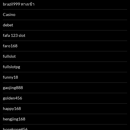
brazil999 ทางเข้า
Casino
debet
fafa 123 slot
faro168
fullslot
fullslotpg
funny18
gaojing888
golden456
happy168
hengjing168
hongkong456