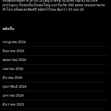
สล็อตเครดิตฟรี คาสิโนเว็บใหญ่ มาตรฐานเอเชีย Top 82 by Dick
jin55.guru ปั้นทุนจิ๋มเป็นทุนใหญ่ แจกวันเกิด 500 จุดหมายของสายเกม
ทั่วโลก สล็อตเครดิตฟรี สมัครไว้ก่อน คุ้มกว่า 23 July 26
คลังเก็บ
กรกฎาคม 2026
มิถุนายน 2026
พฤษภาคม 2026
เมษายน 2026
มีนาคม 2026
กุมภาพันธ์ 2026
มกราคม 2026
ธันวาคม 2025