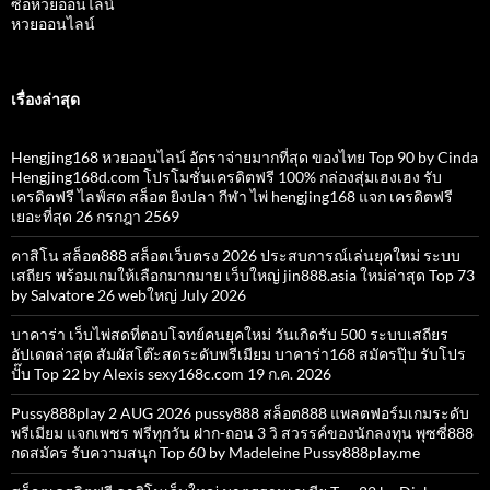
ซื้อหวยออนไลน์
หวยออนไลน์
เรื่องล่าสุด
Hengjing168 หวยออนไลน์ อัตราจ่ายมากที่สุด ของไทย Top 90 by Cinda
Hengjing168d.com โปรโมชั่นเครดิตฟรี 100% กล่องสุ่มเฮงเฮง รับ
เครดิตฟรี ไลฟ์สด สล็อต ยิงปลา กีฬา ไพ่ hengjing168 แจก เครดิตฟรี
เยอะที่สุด 26 กรกฎา 2569
คาสิโน สล็อต888 สล็อตเว็บตรง 2026 ประสบการณ์เล่นยุคใหม่ ระบบ
เสถียร พร้อมเกมให้เลือกมากมาย เว็บใหญ่ jin888.asia ใหม่ล่าสุด Top 73
by Salvatore 26 webใหญ่ July 2026
บาคาร่า เว็บไพ่สดที่ตอบโจทย์คนยุคใหม่ วันเกิดรับ 500 ระบบเสถียร
อัปเดตล่าสุด สัมผัสโต๊ะสดระดับพรีเมียม บาคาร่า168 สมัครปุ๊บ รับโปร
ปั๊บ Top 22 by Alexis sexy168c.com 19 ก.ค. 2026
Pussy888play 2 AUG 2026 pussy888 สล็อต888 แพลตฟอร์มเกมระดับ
พรีเมียม แจกเพชร ฟรีทุกวัน ฝาก-ถอน 3 วิ สวรรค์ของนักลงทุน พุซซี่888
กดสมัคร รับความสนุก Top 60 by Madeleine Pussy888play.me