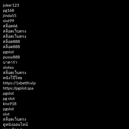
joker123
pg168
jinda55
slot99
สล็อต66
สล็อตเว็บตรง
สล็อตเว็บตรง
สล็อต888
สล็อต888
pgslot
pussy888
บาคาร่า
slotxo
สล็อตเว็บตรง
หนังโป๊ไทย
https://1xbetth.vip
https://pgslot.spa
pgslot
pg slot
kiss918
pgslot
slot
สล็อตเว็บตรง
ดูหนังออนไลน์