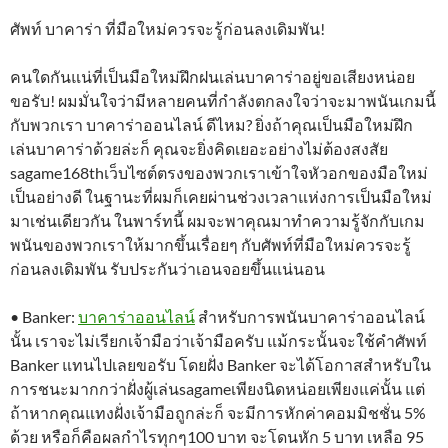
ศัพท์ บาคาร่า ที่มือใหม่ควรจะรู้ก่อนลงเดิมพัน!
คนใดกันแน่ที่เป็นมือใหม่ฝึกฝนเล่นบาคาร่าอยู่ขอเสียงหน่อย
ขอรับ! ผมมั่นใจว่ามีหลายคนที่กำลังตกลงใจว่าจะมาพนันเกมนี้
กับพวกเรา บาคาร่าออนไลน์ ดีไหม? ยิ่งถ้าคุณเป็นมือใหม่ฝึก
เล่นบาคาร่าด้วยล่ะก็ คุณจะยิ่งคิดเยอะอย่างไม่ต้องสงสัย
sagame168thเว็บไซต์ตรงของพวกเราเข้าใจหัวอกของมือใหม่
เป็นอย่างดี ในฐานะที่ผมก็เคยผ่านช่วงเวลาแห่งการเป็นมือใหม่
มาเช่นเดียวกัน ในพาร์ทนี้ ผมจะพาคุณมาทำความรู้จักกับเกม
พนันของพวกเราให้มากขึ้นเรื่อยๆ กับศัพท์ที่มือใหม่ควรจะรู้
ก่อนลงเดิมพัน รับประกันว่าเอนจอยขึ้นแน่นอน
• Banker:
บาคาร่าออนไลน์
สำหรับการพนันบาคาร่าออนไลน์
นั้น เราจะไม่เรียกเจ้ามือว่าเจ้ามือครับ แม้กระนั้นจะใช้คำศัพท์
Banker แทนไปเลยขอรับ โดยฝั่ง Banker จะได้โอกาสสำหรับใน
การชนะมากกว่าฝั่งผู้เล่นsagameเพียงนิดหน่อยเพียงแค่นั้น แต่
ถ้าหากคุณแทงฝั่งเจ้ามือถูกล่ะก็ จะมีการหักค่าคอมมิชชั่น 5%
ด้วย หรือก็คือผลกำไรทุกๆ100 บาท จะโดนหัก 5 บาท เหลือ 95