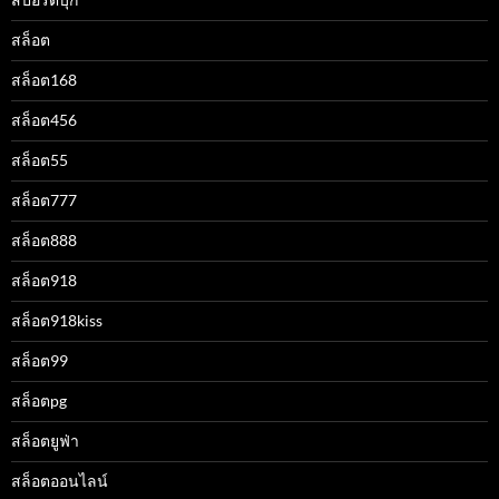
สล็อต
สล็อต168
สล็อต456
สล็อต55
สล็อต777
สล็อต888
สล็อต918
สล็อต918kiss
สล็อต99
สล็อตpg
สล็อตยูฟ่า
สล็อตออนไลน์