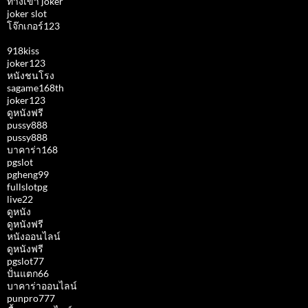
ทางเข้า joker
joker slot
โจ๊กเกอร์123
918kiss
joker123
หนังชนโรง
sagame168th
joker123
ดูหนังฟรี
pussy888
pussy888
บาคาร่า168
pgslot
pgheng99
fullslotpg
live22
ดูหนัง
ดูหนังฟรี
หนังออนไลน์
ดูหนังฟรี
pgslot77
ปั่นแตก66
บาคาร่าออนไลน์
punpro777