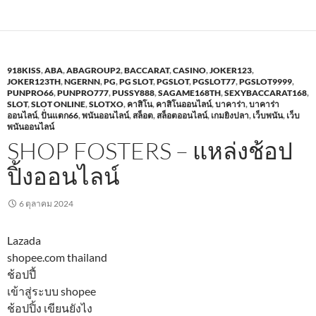
918KISS
,
ABA
,
ABAGROUP2
,
BACCARAT
,
CASINO
,
JOKER123
,
JOKER123TH
,
NGERNN
,
PG
,
PG SLOT
,
PGSLOT
,
PGSLOT77
,
PGSLOT9999
,
PUNPRO66
,
PUNPRO777
,
PUSSY888
,
SAGAME168TH
,
SEXYBACCARAT168
,
SLOT
,
SLOT ONLINE
,
SLOTXO
,
คาสิโน
,
คาสิโนออนไลน์
,
บาคาร่า
,
บาคาร่า
ออนไลน์
,
ปั่นแตก66
,
พนันออนไลน์
,
สล็อต
,
สล็อตออนไลน์
,
เกมยิงปลา
,
เว็บพนัน
,
เว็บ
พนันออนไลน์
SHOP FOSTERS – แหล่งช้อป
ปิ้งออนไลน์
6 ตุลาคม 2024
Lazada
shopee.com thailand
ช้อปปี้
เข้าสู่ระบบ shopee
ช้อปปิ้ง เขียนยังไง