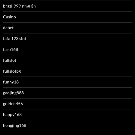
brazil999 ทางเข้า
Casino
debet
fafa 123 slot
faro168
fullslot
fullslotpg
funny18
gaojing888
golden456
happy168
hengjing168