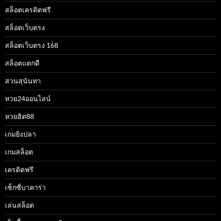
สล็อตเครดิตฟรี
สล็อตเว็บตรง
สล็อตเว็บตรง 168
สล็อตแตกดี
สวนสุนันทา
หวย24ออนไลน์
หวยฮิต88
เกมยิงปลา
เกมสล็อต
เครดิตฟรี
เซ็กซี่บาคาร่า
เล่นสล็อต