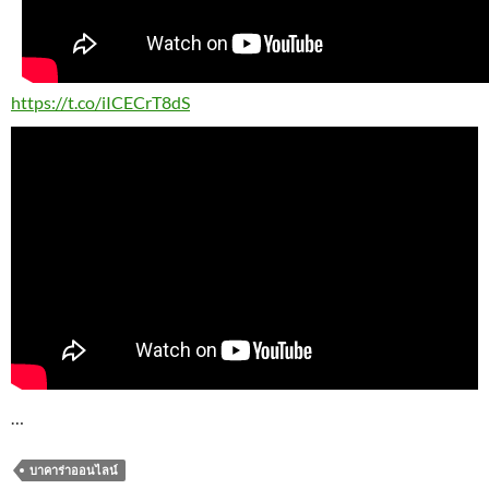
https://t.co/iICECrT8dS
…
บาคาร่าออนไลน์