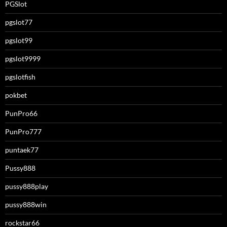
PGSlot
pgslot77
pgslot99
pgslot9999
pgslotfish
pokbet
PunPro66
PunPro777
puntaek77
Pussy888
pussy888play
pussy888win
rockstar66