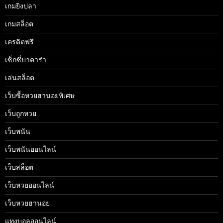
เกมยิงปลา
เกมสล็อต
เครดิตฟรี
เซ็กซี่บาคาร่า
เล่นสล็อต
เว็บซื้อหวยฮานอยพิเศษ
เว็บถูกหวย
เว็บพนัน
เว็บพนันออนไลน์
เว็บสล็อต
เว็บหวยออนไลน์
เว็บหวยฮานอย
แทงบอลออนไลน์