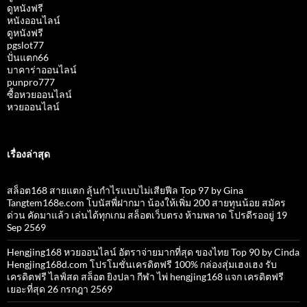
ดูหนังฟรี
หนังออนไลน์
ดูหนังฟรี
pgslot77
ปั่นแตก66
บาคาร่าออนไลน์
punpro777
ซื้อหวยออนไลน์
หวยออนไลน์
เรื่องล่าสุด
สล็อต168 สายแตก ลุ้นกำไรแบบไม่เสียฟีล Top 97 by Gina
Tangtem168e.com โบนัสพี่ฝากมา น้องให้เพิ่ม 200 สายทุนน้อย สมัคร
ด่วน คัดมาแล้ว เล่นได้ทุกเกม สล็อตเว็บตรง ห้ามพลาด โปรดีรออยู่ 19
Sep 2569
Hengjing168 หวยออนไลน์ อัตราจ่ายมากที่สุด ของไทย Top 90 by Cinda
Hengjing168d.com โปรโมชั่นเครดิตฟรี 100% กล่องสุ่มเฮงเฮง รับ
เครดิตฟรี ไลฟ์สด สล็อต ยิงปลา กีฬา ไพ่ hengjing168 แจก เครดิตฟรี
เยอะที่สุด 26 กรกฎา 2569