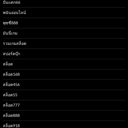
ปั่นแตก66
พนันออนไลน์
พุซซี่888
มันนี่เกม
รวมเกมสล็อต
สปอร์ตบุ๊ก
สล็อต
สล็อต168
สล็อต456
สล็อต55
สล็อต777
สล็อต888
สล็อต918