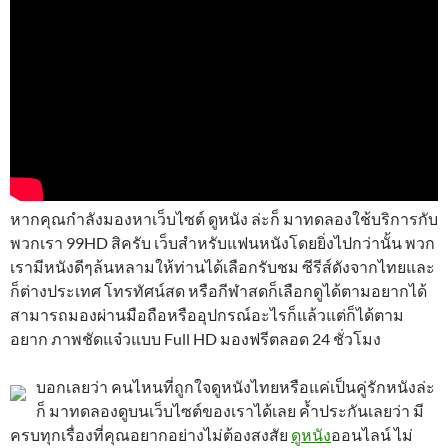
หากคุณกำลังมองหาเว็บไซต์ ดูหนัง ล่ะก็ มาทดลองใช้บริการกับ
พวกเรา 99HD สิครับ เว็บสำหรับแฟนหนังโดยยิ่งไปกว่านั้น พวก
เรามีหนังดีๆล้นหลามให้ท่านได้เลือกรับชม ซีรีส์ดังจากไทยและ
ก็ต่างประเทศ โทรทัศน์สด หรือกีฬาสดก็เลือกดูได้ตามอยากได้
สามารถมองผ่านมือถือหรืออุปกรณ์อะไรก็แล้วแต่ก็ได้ตาม
อยาก ภาพชัดแจ๋วแบบ Full HD มองฟรีตลอด 24 ชั่วโมง
บอกเลยว่า คนไหนที่ถูกใจดูหนังไทยหรือแค่เป็นคู่รักหนังล่ะ
ก็ มาทดลองดูบนเว็บไซต์ของเราได้เลย ค้ำประกันเลยว่า มี
ครบทุกเรื่องที่คุณอยากอย่างไม่ต้องสงสัย
ดูหนัง
ออนไลน์ ไม่