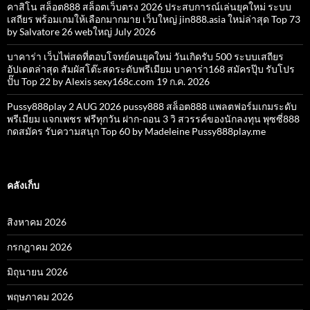
คาสิโน สล็อต888 สล็อตเว็บตรง 2026 ประสบการณ์เล่นยุคใหม่ ระบบ
เสถียร พร้อมเกมให้เลือกมากมาย เว็บใหญ่ jin888.asia ใหม่ล่าสุด Top 73
by Salvatore 26 webใหญ่ July 2026
บาคาร่า เว็บไพ่สดที่ตอบโจทย์คนยุคใหม่ วันเกิดรับ 500 ระบบเสถียร
อัปเดตล่าสุด สัมผัสโต๊ะสดระดับพรีเมียม บาคาร่า168 สมัครปุ๊บ รับโปร
ปั๊บ Top 22 by Alexis sexy168c.com 19 ก.ค. 2026
Pussy888play 2 AUG 2026 pussy888 สล็อต888 แพลตฟอร์มเกมระดับ
พรีเมียม แจกเพชร ฟรีทุกวัน ฝาก-ถอน 3 วิ สวรรค์ของนักลงทุน พุซซี่888
กดสมัคร รับความสนุก Top 60 by Madeleine Pussy888play.me
คลังเก็บ
สิงหาคม 2026
กรกฎาคม 2026
มิถุนายน 2026
พฤษภาคม 2026