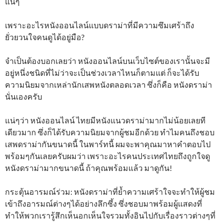
แน่ๆ
เพราะอะไรหนังออนไลน์แบบดราม่าที่มีความซึมเศร้าถึง
ยั่วยวนใจคนดูได้อยู่มือ?
จำเป็นต้องบอกเลยว่า หนังออนไลน์บนเว็บไซต์ของเรานั้นจะมี
อยู่หนึ่งชนิดที่ไม่ว่าจะเป็นช่วงเวลาไหนก็ตามแต่ ก็จะได้รับ
ความนิยมจากเหล่านักเสพหนังตลอดเวลา ซึ่งก็คือ หนังดราม่า
นั่นเองครับ
แน่ๆว่า หนังออนไลน์ ไทยมีหนังแนวดราม่ามากไม่น้อยเลยที
เดียวมาก ซึ่งก็ได้รับความนิยมจากผู้ชมอีกด้วย ทำไมคนถึงชอบ
เสพดราม่ากันขนาดนี้ ในพาร์ทนี้ ผมจะพาคุณมาหาคำตอบไป
พร้อมๆกันเลยครับผมว่า เพราะอะไรคนประเทศไทยถึงถูกใจดู
หนังดราม่ามากขนาดนี้ ถ้าคุณพร้อมแล้ว มาดูกัน!
กระตุ้นอารมณ์ร่วม: หนังดราม่าที่ย้ำความเศร้าใจจะทำให้ผู้ชม
เข้าถึงอารมณ์ต่างๆได้อย่างลึกซึ้ง ซึ่งชอบมาพร้อมผู้แสดงที่
ทำให้พวกเรารู้สึกเห็นอกเห็นใจรวมทั้งอินไปกับเรื่องราวต่างๆที่