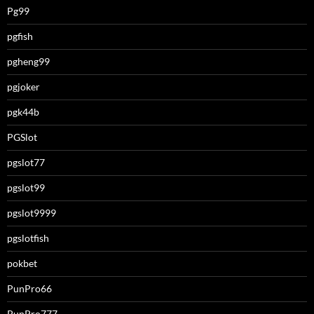
Pg99
pgfish
pgheng99
pgjoker
pgk44b
PGSlot
pgslot77
pgslot99
pgslot9999
pgslotfish
pokbet
PunPro66
PunPro777