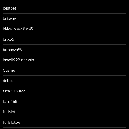
bestbet
betway
bkkwin เครดิตฟรี
bng55
bonanza99
brazil999 ทางเข้า
Casino
debet
fafa 123 slot
faro168
fullslot
fullslotpg