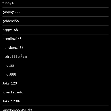
funny18
gaojing888
golden456
happy168
hengjing168
hongkong456
hydra888 สล็อต
jinda55
jinda888
Joker123
joker123auto
Joker123th
kingdom66 ทางเข้า