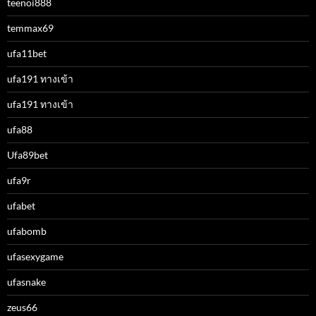
teenoi888
temmax69
ufa11bet
ufa191 ทางเข้า
ufa191 ทางเข้า
ufa88
Ufa89bet
ufa9r
ufabet
ufabomb
ufasexygame
ufasnake
zeus66