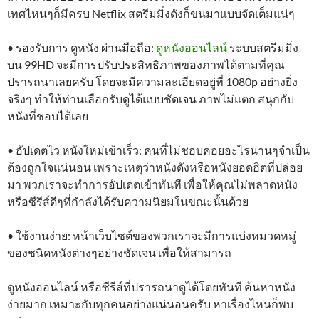
เทศไหนๆก็มีครบ Netflix สตรีมมิ่งดังก็ขนมาแบบจัดเต็มแน่ๆ
• รองรับการ ดูหนัง ผ่านมือถือ:
ดูหนังออนไลน์
ระบบสตรีมมิ่ง
บน 99HD จะมีการปรับประสิทธิภาพของภาพได้ตามที่คุณ
ปรารถนาเลยครับ โดยจะมีความละเอียดอยู่ที่ 1080p อย่างยิ่ง
จริงๆ ทำให้ท่านเลือกรับดูได้แบบชัดเจน ภาพไม่แตก สนุกกับ
หนังที่ชอบได้เลย
• อัปเดตไว หนังใหม่เข้าเร็ว: คนที่ไม่ชอบคอยอะไรนานๆจำเป็น
ต้องถูกใจแน่นอน เพราะเหตุว่าหนังดังหรือหนังยอดฮิตที่ปล่อย
มา พวกเราจะทำการอัปเดตเข้าทันที เพื่อให้คุณไม่พลาดหนัง
หรือซีรีส์ดีๆที่กำลังได้รับความนิยมในขณะนั้นด้วย
• ใช้งานง่าย: หน้าเว็บไซต์ของพวกเราจะมีการแบ่งหมวดหมู่
ของชนิดหนังต่างๆอย่างชัดเจน เพื่อให้สามารถ
ดูหนังออนไลน์ หรือซีรีส์ที่ปรารถนาดูได้โดยทันที ค้นหาหนัง
ง่ายมาก เหมาะกับทุกคนอย่างแน่นอนครับ หาเรื่องไหนก็พบ