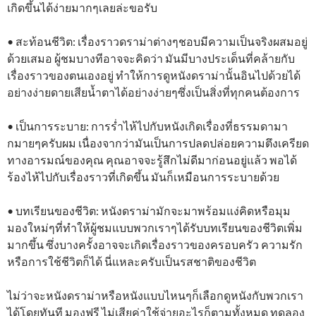
เกิดขึ้นได้ง่ายมากๆเลยล่ะขอรับ
• สะท้อนชีวิต: เรื่องราวดราม่าต่างๆชอบมีความเป็นจริงผสมอยู่
ด้วยเสมอ ผู้ชมบางทีอาจจะคิดว่า มันมีบางประเด็นที่คล้ายกับ
เรื่องราวของตนเองอยู่ ทำให้การดูหนังดราม่านั้นอินไปด้วยได้
อย่างง่ายดายเสียน้ำตาได้อย่างง่ายๆซึ่งเป็นสิ่งที่ทุกคนต้องการ
• เป็นการระบาย: การร่ำไห้ไปกับหนังเกิดเรื่องที่ธรรมดามา
กมายๆครับผม เนื่องจากว่ามันเป็นการปลดปล่อยความตึงเครียด
ทางอารมณ์ของคุณ คุณอาจจะรู้สึกไม่ดีมาก่อนอยู่แล้ว พอได้
ร้องไห้ไปกับเรื่องราวที่เกิดขึ้น มันก็เหมือนการระบายด้วย
• บทเรียนของชีวิต: หนังดราม่ามักจะมาพร้อมแง่คิดหรือมุม
มองใหม่ๆที่ทำให้ผู้ชมแบบพวกเราๆได้รับบทเรียนของชีวิตเพิ่ม
มากขึ้น ซึ่งบางครั้งอาจจะเกิดเรื่องราวของครอบครัว ความรัก
หรือการใช้ชีวิตก็ได้ นี่แหละครับเป็นรสชาติของชีวิต
ไม่ว่าจะหนังดราม่าหรือหนังแบบไหนๆก็เลือกดูหนังกับพวกเรา
ได้โดยทันที มองฟรี ไม่เสียค่าใช้จ่ายอะไรก็ตามทั้งหมด ทดลอง