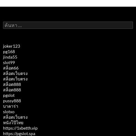
ค้นหา
สำหรับ:
joker123
pg168
jinda55
slot99
สล็อต66
สล็อตเว็บตรง
สล็อตเว็บตรง
สล็อต888
สล็อต888
pgslot
pussy888
บาคาร่า
slotxo
สล็อตเว็บตรง
หนังโป๊ไทย
https://1xbetth.vip
https://pgslot.spa