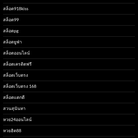
สล็อต918kiss
สล็อต99
สล็อตpg
สล็อตยูฟ่า
สล็อตออนไลน์
สล็อตเครดิตฟรี
สล็อตเว็บตรง
สล็อตเว็บตรง 168
สล็อตแตกดี
สวนสุนันทา
หวย24ออนไลน์
หวยฮิต88