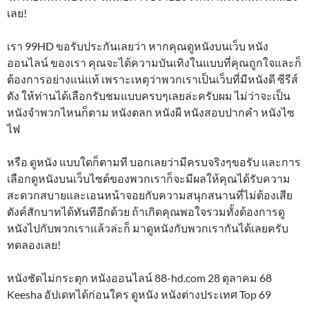
เลย!
เรา 99HD ขอรับประกันเลยว่า หากคุณดูหนังบนเว็บ หนัง
ออนไลน์ ของเรา คุณจะได้ความบันเทิงในแบบที่คุณถูกใจและก็
ต้องการอย่างแน่แท้ เพราะเหตุว่าพวกเราเป็นเว็บที่มีหนังดี ซีรีส์
ดัง ให้ท่านได้เลือกรับชมแบบครบๆเลยล่ะครับผม ไม่ว่าจะเป็น
หนังจำพวกไหนก็ตาม หนังตลก หนังผี หนังสอบปากคำ หนังไซ
ไฟ
หรือ ดูหนัง แบบใดก็ตามที บอกเลยว่ามีครบจริงๆขอรับ และการ
เลือกดูหนังบนเว็บไซต์ของพวกเราก็จะมีผลให้คุณได้รับความ
สะดวกสบายและเอนหน้าจอยกับความสนุกสนานที่ไม่ต้องเสีย
ตังค์สักบาทได้ทันทีอีกด้วย ถ้าเกิดคุณพอใจรวมทั้งต้องการดู
หนังไปกับพวกเราแล้วล่ะก็ มาดูหนังกับพวกเรากันได้เลยครับ
ทดลองเลย!
หนังชัดไม่กระตุก หนังออนไลน์ 88-hd.com 28 ตุลาคม 68
Keesha อัปเดทได้ก่อนใคร ดูหนัง หนังต่างประเทศ Top 69