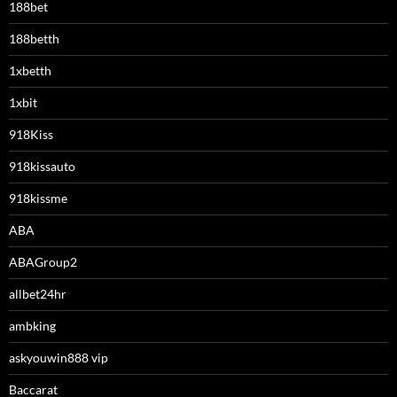
188bet
188betth
1xbetth
1xbit
918Kiss
918kissauto
918kissme
ABA
ABAGroup2
allbet24hr
ambking
askyouwin888 vip
Baccarat