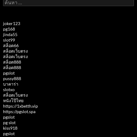
ค้นหา
สำหรับ:
joker123
pg168
jinda55
slot99
สล็อต66
สล็อตเว็บตรง
สล็อตเว็บตรง
สล็อต888
สล็อต888
pgslot
pussy888
บาคาร่า
slotxo
สล็อตเว็บตรง
หนังโป๊ไทย
https://1xbetth.vip
https://pgslot.spa
pgslot
pg slot
kiss918
pgslot