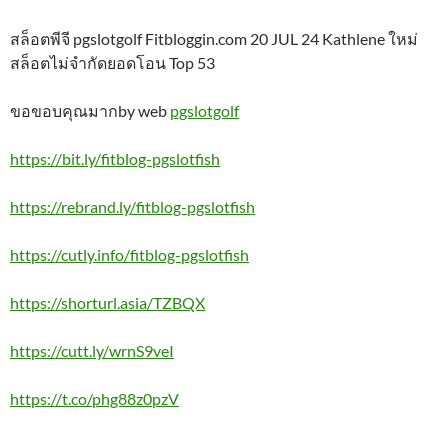
สล็อตพีจี pgslotgolf Fitbloggin.com 20 JUL 24 Kathlene ใหม่
สล็อตไม่จำกัดยอดโอน Top 53
ขอขอบคุณมากby web
pgslotgolf
https://bit.ly/fitblog-pgslotfish
https://rebrand.ly/fitblog-pgslotfish
https://cutly.info/fitblog-pgslotfish
https://shorturl.asia/TZBQX
https://cutt.ly/wrnS9veI
https://t.co/phg88z0pzV