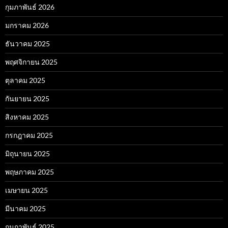
กุมภาพันธ์ 2026
มกราคม 2026
ธันวาคม 2025
พฤศจิกายน 2025
ตุลาคม 2025
กันยายน 2025
สิงหาคม 2025
กรกฎาคม 2025
มิถุนายน 2025
พฤษภาคม 2025
เมษายน 2025
มีนาคม 2025
กุมภาพันธ์ 2025