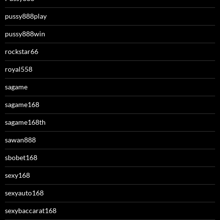
pussy888play
pussy888win
rockstar66
royal558
sagame
sagame168
sagame168th
sawan888
sbobet168
sexy168
sexyauto168
sexybaccarat168