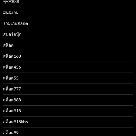
พุซซี่888
มันนี่เกม
รวมเกมสล็อต
สปอร์ตบุ๊ก
สล็อต
สล็อต168
สล็อต456
สล็อต55
สล็อต777
สล็อต888
สล็อต918
สล็อต918kiss
สล็อต99