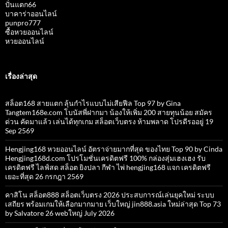
ปั่นแตก66
บาคาร่าออนไลน์
punpro777
ซื้อหวยออนไลน์
หวยออนไลน์
เรื่องล่าสุด
สล็อต168 สายแตก ลุ้นกำไรแบบไม่เสียฟีล Top 97 by Gina
Tangtem168e.com โบนัสพี่ฝากมา น้องให้เพิ่ม 200 สายทุนน้อย สมัคร
ด่วน คัดมาแล้ว เล่นได้ทุกเกม สล็อตเว็บตรง ห้ามพลาด โปรดีรออยู่ 19
Sep 2569
Hengjing168 หวยออนไลน์ อัตราจ่ายมากที่สุด ของไทย Top 90 by Cinda
Hengjing168d.com โปรโมชั่นเครดิตฟรี 100% กล่องสุ่มเฮงเฮง รับ
เครดิตฟรี ไลฟ์สด สล็อต ยิงปลา กีฬา ไพ่ hengjing168 แจก เครดิตฟรี
เยอะที่สุด 26 กรกฎา 2569
คาสิโน สล็อต888 สล็อตเว็บตรง 2026 ประสบการณ์เล่นยุคใหม่ ระบบ
เสถียร พร้อมเกมให้เลือกมากมาย เว็บใหญ่ jin888.asia ใหม่ล่าสุด Top 73
by Salvatore 26 webใหญ่ July 2026