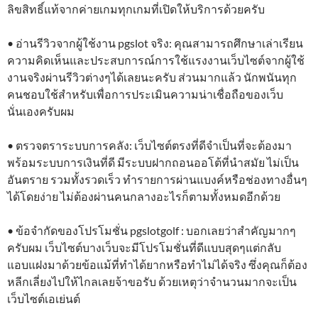
ลิขสิทธิ์แท้จากค่ายเกมทุกเกมที่เปิดให้บริการด้วยครับ
• อ่านรีวิวจากผู้ใช้งาน pgslot จริง: คุณสามารถศึกษาเล่าเรียน
ความคิดเห็นและประสบการณ์การใช้แรงงานเว็บไซต์จากผู้ใช้
งานจริงผ่านรีวิวต่างๆได้เลยนะครับ ส่วนมากแล้ว นักพนันทุก
คนชอบใช้สำหรับเพื่อการประเมินความน่าเชื่อถือของเว็บ
นั่นเองครับผม
• ตรวจตราระบบการคลัง: เว็บไซต์ตรงที่ดีจำเป็นที่จะต้องมา
พร้อมระบบการเงินที่ดี มีระบบฝากถอนออโต้ที่นำสมัย ไม่เป็น
อันตราย รวมทั้งรวดเร็ว ทำรายการผ่านแบงค์หรือช่องทางอื่นๆ
ได้โดยง่าย ไม่ต้องผ่านคนกลางอะไรก็ตามทั้งหมดอีกด้วย
• ข้อจำกัดของโปรโมชั่น pgslotgolf : บอกเลยว่าสำคัญมากๆ
ครับผม เว็บไซต์บางเว็บจะมีโปรโมชั่นที่ดีแบบสุดๆแต่กลับ
แอบแฝงมาด้วยข้อแม้ที่ทำได้ยากหรือทำไม่ได้จริง ซึ่งคุณก็ต้อง
หลีกเลี่ยงไปให้ไกลเลยจ้าขอรับ ด้วยเหตุว่าจำนวนมากจะเป็น
เว็บไซต์เอเย่นต์