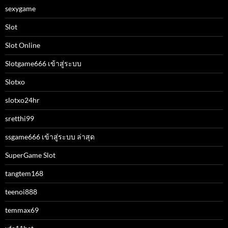
sexygame
Slot
Slot Online
Slotgame666 เข้าสู่ระบบ
Slotxo
slotxo24hr
sretthi99
ssgame666 เข้าสู่ระบบ ล่าสุด
SuperGame Slot
tangtem168
teenoi888
temmax69