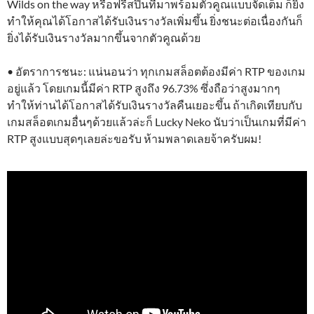
Wilds on the way หรือฟรีสปินที่มาพร้อมตัวคูณแบบจัดเต็ม ก็ยิ่ง
ทำให้คุณได้โอกาสได้รับเงินรางวัลเพิ่มขึ้น ยิ่งชนะต่อเนื่องกันก็
ยิ่งได้รับเงินรางวัลมากขึ้นจากตัวคูณด้วย
• อัตราการชนะ: แน่นอนว่า ทุกเกมสล็อตต้องมีค่า RTP ของเกม
อยู่แล้ว โดยเกมนี้มีค่า RTP สูงถึง 96.73% ซึ่งถือว่าสูงมากๆ
ทำให้ท่านได้โอกาสได้รับเงินรางวัลคืนเยอะขึ้น ถ้าเกิดเทียบกับ
เกมสล็อตเกมอื่นๆด้วยแล้วล่ะก็ Lucky Neko นับว่าเป็นเกมที่มีค่า
RTP สูงแบบสุดๆเลยล่ะขอรับ ห้ามพลาดเลยจ้าครับผม!