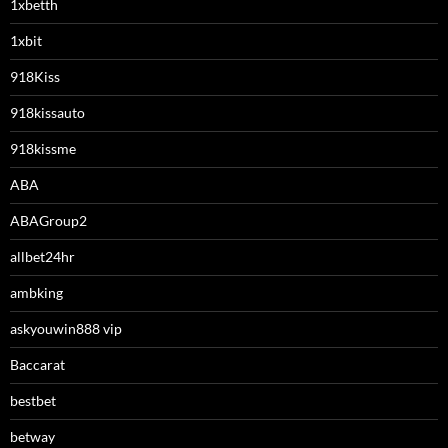
1xbetth
1xbit
918Kiss
918kissauto
918kissme
ABA
ABAGroup2
allbet24hr
ambking
askyouwin888 vip
Baccarat
bestbet
betway