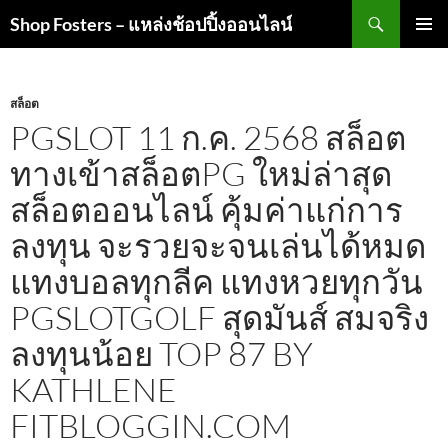
ค้นหา
Shop Fosters – แหล่งช้อปปิ้งออนไลน์
ข้าม
เมนูหลัก
ไป
ยัง
เนื้อหา
สล็อต
PGSLOT 11 ก.ค. 2568 สล็อต
ทางเข้าสล็อตPG ใหม่ล่าสุด
สล็อตออนไลน์ คุ้มค่าแก่การ
ลงทุน จะรวยจะจนเล่นได้หมด
แทงบอลทุกลีค แทงหวยทุกวัน
PGSLOTGOLF สุดมันส์ สมจริง
ลงทุนน้อย TOP 87 BY
KATHLENE
FITBLOGGIN.COM