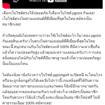
เลือกเว็บไซต์ตรงให้ปลอดภัย ก็เลือกเว็บไซต์ pgslot กันเลย!
เว็บไซต์ตรงไม่ผ่านเอเย่นต์ที่ดีเยี่ยมที่สุดในไทย สมัครเป็น
สมาชิกเลย!
ถ้าเกิดคุณยังไม่เคยทราบว่าจะใช้เว็บไซต์อะไร ก็มาลอง pgslot
กันเลยสินะครับ! เว็บตรงไม่ผ่านเอเย่นต์ที่ดีเยี่ยมที่สุดในไทย
ขณะนี้ สนุกสนานกับเว็บไซต์ตรงแท้ 100% ที่มีความน่าเชื่อถือ
แล้วก็ความปลอดภัยสูง แล้วคุณจะทราบเลยนะครับว่า การเล่น
สล็อตออนไลน์กับเว็บไซต์ที่มีมาตรฐานแล้วก็ความปลอดภัยสูง
นั้นเป็นแบบไหน
ไม่ต้องนั่งมานั่งกังวลว่าเว็บไซต์ pgslotgolf จะปิดหนี จะโดนโกง
หรือจะถูกล็อกยูสไปได้เลย ยิ่งไปกว่านี้ เกมสล็อตที่ได้รับความ
นิยมมากมายก่ายกองแบบ Lucky Neko ก็ยังมีอีกมากมายครับ
แม้คุณอยากลองเล่นเกมกับเราแล้วล่ะก็ มาสมัครเป็นสมาชิก
ใหม่กับพวกเราได้แล้ววันนี้ ลงทะเบียนเป็นสมาชิกใหม่ฟรี ไม่มี
ค่าธรรมเนียม 100% สมัครเลย!