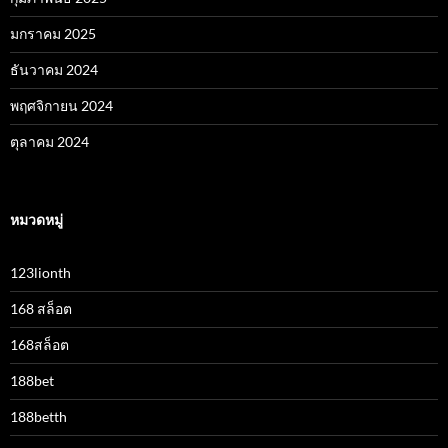
มกราคม 2025
ธันวาคม 2024
พฤศจิกายน 2024
ตุลาคม 2024
หมวดหมู่
123lionth
168 สล็อต
168สล็อต
188bet
188betth