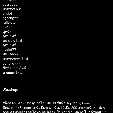
pussy888
บาคาร่า168
pgslot
pgheng99
fullslotpg
live22
ดูหนัง
ดูหนังฟรี
หนังออนไลน์
ดูหนังฟรี
pgslot77
ปั่นแตก66
บาคาร่าออนไลน์
punpro777
ซื้อหวยออนไลน์
หวยออนไลน์
เรื่องล่าสุด
สล็อต168 สายแตก ลุ้นกำไรแบบไม่เสียฟีล Top 97 by Gina
Tangtem168e.com โบนัสพี่ฝากมา น้องให้เพิ่ม 200 สายทุนน้อย สมัคร
ด่วน คัดมาแล้ว เล่นได้ทุกเกม สล็อตเว็บตรง ห้ามพลาด โปรดีรออยู่ 19