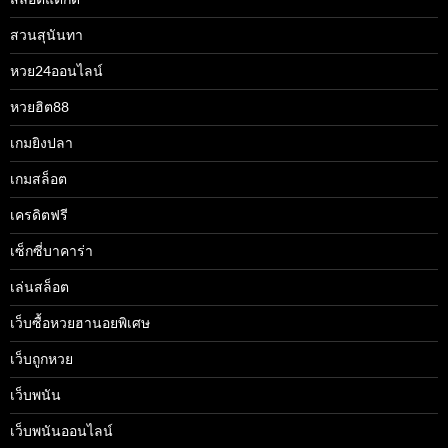
สวนสุนันทา
หวย24ออนไลน์
หวยฮิต88
เกมยิงปลา
เกมสล็อต
เครดิตฟรี
เซ็กซี่บาคาร่า
เล่นสล็อต
เว็บซื้อหวยฮานอยพิเศษ
เว็บถูกหวย
เว็บพนัน
เว็บพนันออนไลน์