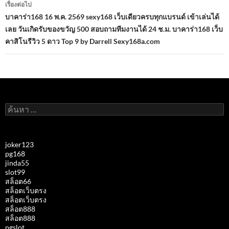
เรื่องต่อไป
บาคาร่า168 16 พ.ค. 2569 sexy168 เว็บเดียวครบทุกแบรนด์ เข้าเล่นได้
เลย วันเกิดรับของขวัญ 500 สอบถามทีมงานได้ 24 ช.ม. บาคาร่า168 เว็บ
คาสิโนรีวิว 5 ดาว Top 9 by Darrell Sexy168a.com
ค้นหา
สำหรับ:
joker123
pg168
jinda55
slot99
สล็อต66
สล็อตเว็บตรง
สล็อตเว็บตรง
สล็อต888
สล็อต888
pgslot