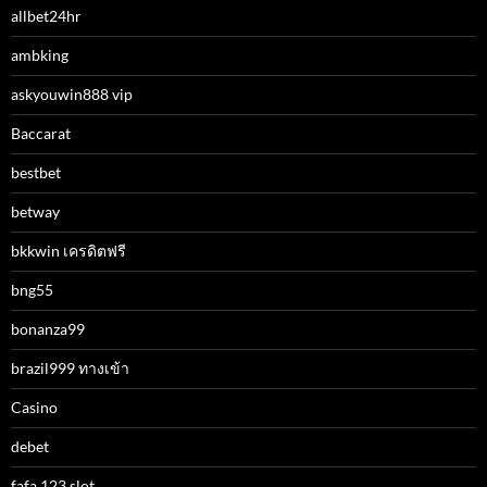
allbet24hr
ambking
askyouwin888 vip
Baccarat
bestbet
betway
bkkwin เครดิตฟรี
bng55
bonanza99
brazil999 ทางเข้า
Casino
debet
fafa 123 slot