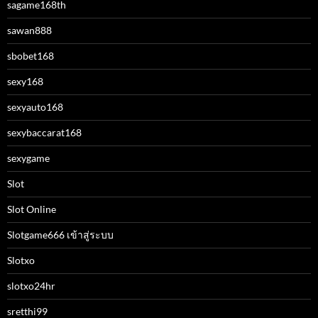
sagame168th
sawan888
sbobet168
sexy168
sexyauto168
sexybaccarat168
sexygame
Slot
Slot Online
Slotgame666 เข้าสู่ระบบ
Slotxo
slotxo24hr
sretthi99