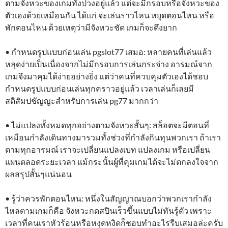
ตามจังหวะของเกมทั้งปวงอยู่แล้ว แต่จะมีกรอบหรือจังหวะของ
ตัวเองด้วยเหมือนกัน ได้แก่ จะเล่นราวไหน หยุดตอนไหน หรือ
พักตอนไหน ด้วยเหตุว่ามีจังหวะชัด เกมก็จะดึงยาก
• กำหนดรูปแบบก่อนเล่น pgslot77 เสมอ: หลายคนที่เล่นแล้ว
หลุดง่ายเป็นเนื่องจากไม่มีกรอบการเล่นกระจ่าง อารมณ์จาก
เกมจึงมาคุมได้ง่ายอย่างยิ่ง แต่ว่าคนที่ควบคุมตัวเองได้ชอบ
กำหนดรูปแบบก่อนเล่นทุกคราวอยู่แล้ว เวลาเล่นก็เลยมี
สติสัมปชัญญะสำหรับการเล่น pg77 มากกว่า
• ไม่แปลงทั้งหมดทุกอย่างตามจังหวะสั้นๆ: สล็อตจะมีตอนที่
เหมือนกำลังเดินทางมารวมทั้งช่วงที่กำลังกินทุนพวกเรา ถ้าเรา
ตามทุกอารมณ์ เราจะเปลี่ยนแปลงเบท แปลงเกม หรือเปลี่ยน
แผนตลอดระยะเวลา แม้กระนั้นผู้ที่คุมเกมได้จะไม่ตกลงใจจาก
ผลสรุปสั้นๆแน่นอน
• รู้ว่าควรพักตอนไหน: หนึ่งในสัญญาณบอกว่าพวกเรากำลัง
ไหลตามเกมก็คือ จังหวะกดสปินเร็วขึ้นแบบไม่ทันรู้ตัว เพราะ
เวลาที่คนเราหัวร้อนหรือหงุดหงิดก็ชอบทำอะไรรีบเสมอล่ะครับ