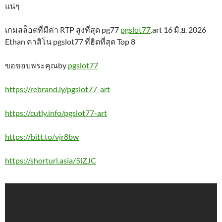
แน่ๆ
เกมสล็อตที่มีค่า RTP สูงที่สุด pg77
pgslot77
.art 16 มิ.ย. 2026
Ethan คาสิโน pgslot77 ที่ฮิตที่สุด Top 8
ขอขอบพระคุณby
pgslot77
https://rebrand.ly/pgslot77-art
https://cutly.info/pgslot77-art
https://bitt.to/vjr8bw
https://shorturl.asia/5lZJC