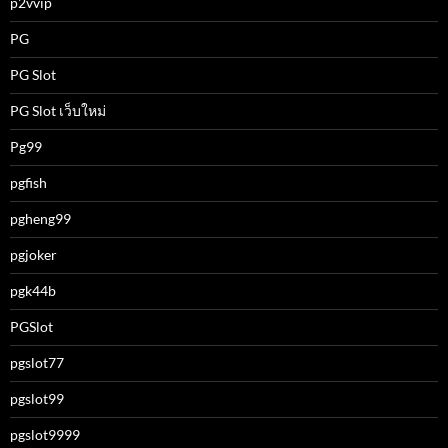
p2vvip
PG
PG Slot
PG Slot เว็บใหม่
Pg99
pgfish
pgheng99
pgjoker
pgk44b
PGSlot
pgslot77
pgslot99
pgslot9999