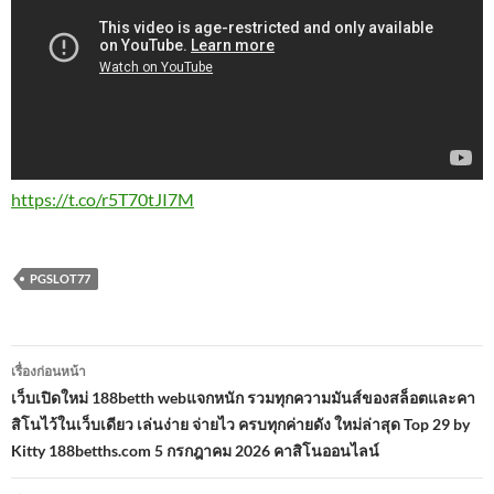
https://t.co/r5T70tJI7M
PGSLOT77
เมนู
เรื่องก่อนหน้า
นำทาง
เว็บเปิดใหม่ 188betth webแจกหนัก รวมทุกความมันส์ของสล็อตและคา
สิโนไว้ในเว็บเดียว เล่นง่าย จ่ายไว ครบทุกค่ายดัง ใหม่ล่าสุด Top 29 by
เรื่อง
Kitty 188betths.com 5 กรกฎาคม 2026 คาสิโนออนไลน์