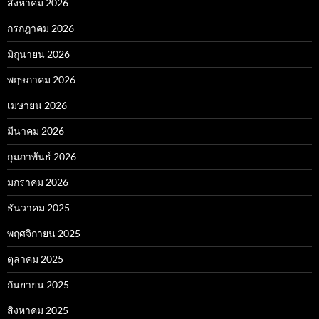
สิงหาคม 2026
กรกฎาคม 2026
มิถุนายน 2026
พฤษภาคม 2026
เมษายน 2026
มีนาคม 2026
กุมภาพันธ์ 2026
มกราคม 2026
ธันวาคม 2025
พฤศจิกายน 2025
ตุลาคม 2025
กันยายน 2025
สิงหาคม 2025